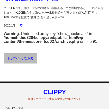
**100EMA押し目は「反発の強さが2段階ある」**と理解すると、一気に安定
します。●100EMA押し目のパワー比較結論から言います&#x1f447;同じ
100EMAでも位置で“意味”が全く違う●① －2σ…
2026/1/3
FX
Warning
: Undefined array key "show_bookmark" in
/home/hideo3284/clippy.red/public_html/wp-
content/themes/core_tcd027/archive.php
on line
91
トップページに戻る
CLIPPY
毎日をハッピーに生きる女性のWebマガジン
「CLIPPY」では、