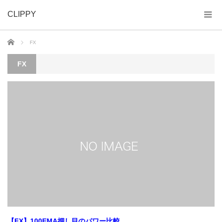
CLIPPY
ホーム
FX
FX
【FX】100EMA押し目のパワー比較