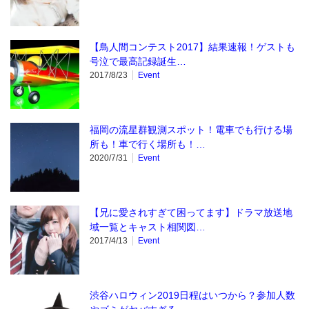
【鳥人間コンテスト2017】結果速報！ゲストも
号泣で最高記録誕生…
2017/8/23
Event
福岡の流星群観測スポット！電車でも行ける場
所も！車で行く場所も！…
2020/7/31
Event
【兄に愛されすぎて困ってます】ドラマ放送地
域一覧とキャスト相関図…
2017/4/13
Event
渋谷ハロウィン2019日程はいつから？参加人数