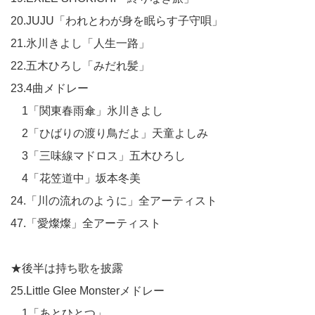
20.JUJU「われとわが身を眠らす子守唄」
21.氷川きよし「人生一路」
22.五木ひろし「みだれ髪」
23.4曲メドレー
1「関東春雨傘」氷川きよし
2「ひばりの渡り鳥だよ」天童よしみ
3「三味線マドロス」五木ひろし
4「花笠道中」坂本冬美
24.「川の流れのように」全アーティスト
47.「愛燦燦」全アーティスト
★後半は持ち歌を披露
25.Little Glee Monsterメドレー
1「あとひとつ」