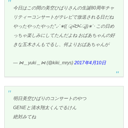
今日はこの間の美空ひばりさんの生誕80周年チャ
リティーコンサートがテレビで放送される日だね
やったやったやった°₊·ˈ∗(( ॣ>̶᷇ᗢ<̶᷆ ॣ))∗ˈ‧ この日め
っちゃ楽しみにしてたんだよね おばあちゃんの好
きな五木さんもでるし、何よりおばあちゃんが
— ⋈＿yuki＿⋈ (@kiki_mrys)
2017年4月10日
明日美空ひばりのコンサートのやつ
GENEと清水翔太くんでるけん
絶対みてね