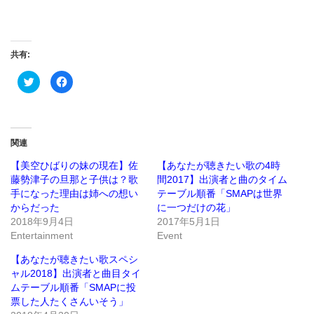
共有:
ク
Facebook
リ
で
ッ
共
ク
有
し
す
て
る
Twitter
に
で
は
関連
共
ク
有
リ
(新
ッ
【美空ひばりの妹の現在】佐
【あなたが聴きたい歌の4時
し
ク
藤勢津子の旦那と子供は？歌
間2017】出演者と曲のタイム
い
し
ウ
て
手になった理由は姉への想い
テーブル順番「SMAPは世界
ィ
く
ン
だ
からだった
に一つだけの花」
ド
さ
2018年9月4日
2017年5月1日
ウ
い
で
(新
Entertainment
Event
開
し
き
い
ま
ウ
【あなたが聴きたい歌スペシ
す)
ィ
ン
ャル2018】出演者と曲目タイ
ド
ムテーブル順番「SMAPに投
ウ
で
票した人たくさんいそう」
開