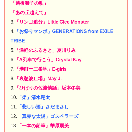
「越後獅子の唄」
「あの丘越えて」
3.
「リンゴ追分」Little Glee Monster
4.
「お祭りマンボ」GENERATIONS from EXILE
TRIBE
5.
「津軽のふるさと」夏川りみ
6.
「A列車で行こう」Crystal Kay
7.
「港町十三番地」E-girls
8.
「哀愁波止場」May J.
9.
「ひばりの佐渡情話」坂本冬美
10.
「柔」清水翔太
11.
「悲しい酒」さだまさし
12.
「真赤な太陽」ゴスペラーズ
13.
「一本の鉛筆」華原朋美