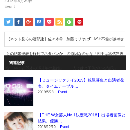
き
2018年4月30日
ま
Event
す)
【ネット見ろの渡部建】佐々木希
加藤ミリヤはFLASH不倫が激やせ
との結婚発表を行列でネタバレか
の原因なのかな「相手は30代料理
関連記事
な「44才と29才の16才年の差婚」
人で嫁と子供がいる彼氏」
【ミュージックデイ2019】観覧募集と出演者発
表。タイムテーブル…
2019/5/28
Event
【THE W女芸人No.1決定戦2018】出場者画像と
結果、優勝…
2018/12/10
Event