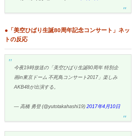
●「美空ひばり生誕80周年記念コンサート」ネッ
トの反応
今夜19時放送の「美空ひばり生誕80周年 特別企
画in東京ドーム 不死鳥コンサート2017」楽しみ
AKB48が出演する。
— 高橋 勇登 (@yutotakahashi19)
2017年4月10日