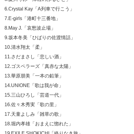
6.Crystal Kay「A列車で行こう」
7.E-girls「港町十三番地」
8.May J.「哀愁波止場」
9.坂本冬美「ひばりの佐渡情話」
10.清水翔太「柔」
11.さだまさし「悲しい酒」
12.ゴスペラーズ「真赤な太陽」
13.華原朋美「一本の鉛筆」
14.UNIONE「歌は我が命」
15.三山ひろし「芸道一代」
16.佐々木秀実「歌の里」
17.天童よしみ「雑草の歌」
18.堀内孝雄「おまえに惚れた」
19.EXILE SHOKICHI「終りなき旅」