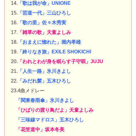
14.
「歌は我が命」UNIONE
15.
「芸道一代」三山ひろし
16.
「歌の里」佐々木秀実
17.
「雑草の歌」天童よしみ
18.
「おまえに惚れた」堀内孝雄
19.
「終りなき旅」EXILE SHOKICHI
20.
「われとわが身を眠らす子守唄」JUJU
21.
「人生一路」氷川きよし
22.
「みだれ髪」五木ひろし
23.4曲メドレー
「関東春雨傘」氷川きよし
「ひばりの渡り鳥だよ」天童よしみ
「三味線マドロス」五木ひろし
「花笠道中」坂本冬美