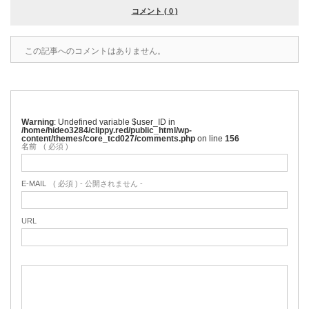
コメント ( 0 )
この記事へのコメントはありません。
Warning
: Undefined variable $user_ID in
/home/hideo3284/clippy.red/public_html/wp-
content/themes/core_tcd027/comments.php
on line
156
名前
( 必須 )
E-MAIL
( 必須 ) - 公開されません -
URL