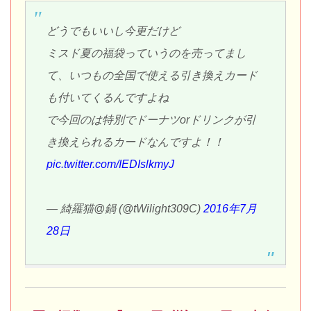
どうでもいいし今更だけど
ミスド夏の福袋っていうのを売ってまし
て、いつもの全国で使える引き換えカード
も付いてくるんですよね
で今回のは特別でドーナツorドリンクが引
き換えられるカードなんですよ！！
pic.twitter.com/IEDIslkmyJ
— 綺羅猫@鍋 (@tWilight309C)
2016年7月
28日