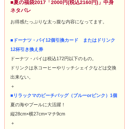
■夏の福袋2017「2000円(税込2160円)」中身
ネタバレ
お得感たっぷりな太っ腹な内容になってます。
■ドーナツ・パイ12個引換カード またはドリンク
12杯引き換え券
ドーナツ・パイは税込172円以下のもの。
ドリンクは氷コーヒーやリッチシェイクなどは交換
出来ない。
＋
■リラックマのビーチバッグ（ブルーorピンク）1個
夏の海やプールに大活躍！
縦28cm×横27cm×マチ9cm
＋