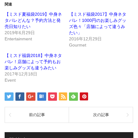
で
は
関連
共
ク
有
リ
(新
ッ
【ミスド夏福袋2019】中身ネ
【ミスド福袋2017】中身ネタ
し
ク
タバレどんな？予約方法と発
バレ！1000円のお楽しみグッ
い
し
ウ
て
売日知りたい
ズ色々「店舗によって違うみ
ィ
く
ン
だ
2019年6月29日
たい」
ド
さ
Entertainment
2016年12月29日
ウ
い
で
(新
Gourmet
開
し
き
い
ま
ウ
【ミスド福袋2018】中身ネタ
す)
ィ
ン
バレ！店舗によって予約もお
ド
楽しみグッズも違うみたい
ウ
で
2017年12月18日
開
き
Event
ま
す)
前の記事
次の記事