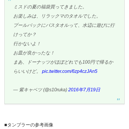
ミスドの夏の福袋買ってきました。
お楽しみは、リラックマのタオルでした。
プールバックにバスタオルって、水辺に遊びに行
けってか？
行かないよ！
お皿が良かったな！
まあ、ドーナッツがほぼどれでも100円で帰るか
らいいけど。
pic.twitter.com/6zp4czJAn5
— 紫キャベツ (@s10ruka)
2016年7月19日
■タンブラーの参考画像