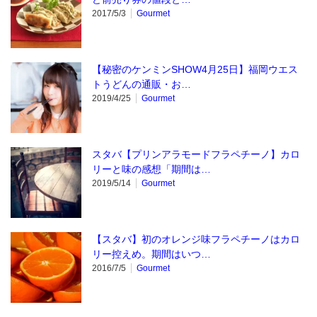
2017/5/3
Gourmet
【秘密のケンミンSHOW4月25日】福岡ウエス
トうどんの通販・お…
2019/4/25
Gourmet
スタバ【プリンアラモードフラペチーノ】カロ
リーと味の感想「期間は…
2019/5/14
Gourmet
【スタバ】初のオレンジ味フラペチーノはカロ
リー控えめ。期間はいつ…
2016/7/5
Gourmet