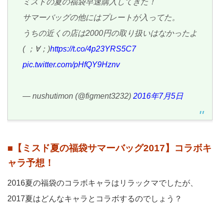
ミスドの夏の福袋早速購入してきた！
サマーバッグの他にはプレートが入ってた。
うちの近くの店は2000円の取り扱いはなかったよ
( ；∀；)
https://t.co/4p23YRS5C7
pic.twitter.com/pHfQY9Hznv
— nushutimon (@figment3232)
2016年7月5日
■【ミスド夏の福袋サマーバッグ2017】コラボキ
ャラ予想！
2016夏の福袋のコラボキャラはリラックマでしたが、
2017夏はどんなキャラとコラボするのでしょう？