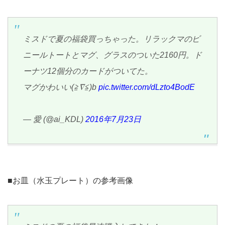
ミスドで夏の福袋買っちゃった。リラックマのビ
ニールトートとマグ、グラスのついた2160円。ド
ーナツ12個分のカードがついてた。
マグかわいい(≧∇≦)b
pic.twitter.com/dLzto4BodE
— 愛 (@ai_KDL)
2016年7月23日
■お皿（水玉プレート）の参考画像