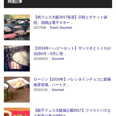
関連記事
【肉フェス大阪2017長居】日程とチケット値
段。混雑は電子マネー…
2017/9/8
Event
,
Gourmet
【2016年ハッピーセット】サンリオとトミカが
次回4月～5月に登…
2016/4/13
Gourmet
ローソン【2016年】バレンタインチョコに鎧塚
俊彦登場。ハートチ…
2016/1/31
Gourmet
【餃子フェス大阪城公園2017】ファストパスな
ど前売り券の値段と…