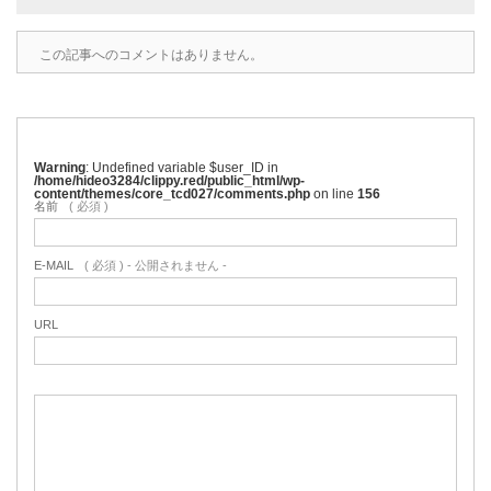
この記事へのコメントはありません。
Warning
: Undefined variable $user_ID in
/home/hideo3284/clippy.red/public_html/wp-
content/themes/core_tcd027/comments.php
on line
156
名前
( 必須 )
E-MAIL
( 必須 ) - 公開されません -
URL