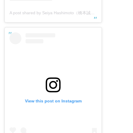
A post shared by Seiya Hashimoto（橋本誠也） (@seiya.h0713)
View this post on Instagram