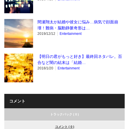
間瀬翔太が結婚や彼女に悩み…病気で顔面崩
壊！難病・脳動静脈奇形は…
2019/12/12
Entertainment
【明日の君がもっと好き】最終回ネタバレ。百
合など闇の結末は「結婚…
2018/1/20
Entertainment
コメント
トラックバック ( 0 )
コメント ( 0 )