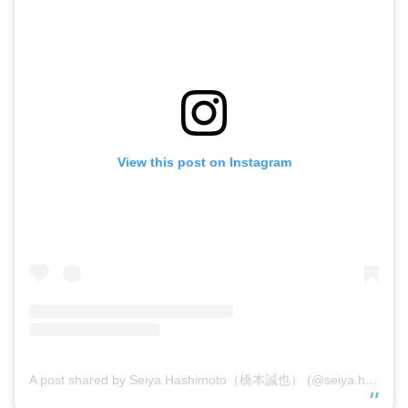
View this post on Instagram
A post shared by Seiya Hashimoto（橋本誠也） (@seiya.h0713)