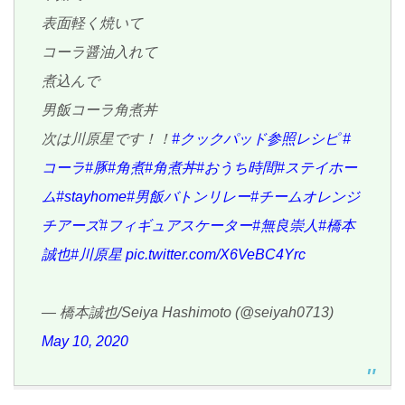
表面軽く焼いて
コーラ醤油入れて
煮込んで
男飯コーラ角煮丼
次は川原星です！！
#クックパッド参照レシピ
#
コーラ
#豚
#角煮
#角煮丼
#おうち時間
#ステイホー
ム
#stayhome
#男飯バトンリレー
#チームオレンジ
チアーズ
#フィギュアスケーター
#無良崇人
#橋本
誠也
#川原星
pic.twitter.com/X6VeBC4Yrc
— 橋本誠也/Seiya Hashimoto (@seiyah0713)
May 10, 2020