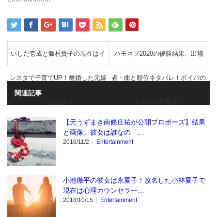
す)
いしだ壱成と飯村貴子の現在はイ
ハモネプ2020の優勝結果、出場
ンスタで子育てUP！離婚した元嫁
者・曲と順位ネタバレ！ボイパの
関連記事
２人は誰？
スキルが高尾山！
【元うずまき南條庄祐が公開プロポーズ】結果
と画像。彼女は誰なの「…
2016/11/2
Entertainment
小池徹平の彼女は永夏子！改名した小林夏子で
現在は心理カウンセラー…
2018/10/15
Entertainment