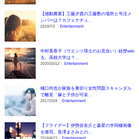
【感動農業】工藤夕貴の工藤塾の場所と号泣メ
ンバーは？カフェナチュ…
2019/7/2
Entertainment
中村美香子（ウエンツ瑛士のお見合い）経歴wiki
る。高校大学は？…
2020/10/12
Entertainment
樋口尚也が家族を裏切り女性問題スキャンダル
で離党「嫁と子供が可哀…
2017/10/4
Entertainment
【フライデー】伊勢谷友介と森星の半同棲画像
を激写。長澤まさみとの…
2016/4/15
Entertainment