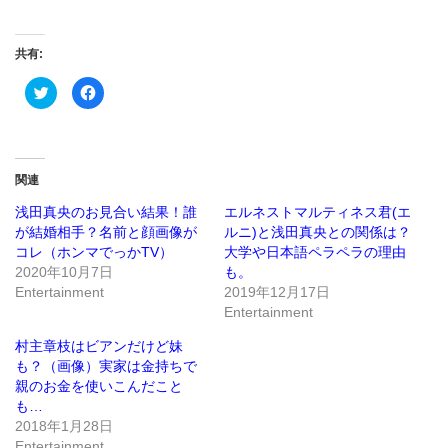
共有:
ク
Facebook
リ
で
ッ
共
ク
有
し
す
て
る
Twitter
に
で
は
関連
共
ク
有
リ
(新
ッ
浅田真央のお見合い結果！誰
エルネストマルティネス君(エ
し
ク
が結婚相手？名前と顔画像が
ルニ)と浅田真央との関係は？
い
し
ウ
て
コレ（ホンマでっかTV）
大学や日本語ペラペラの理由
ィ
く
ン
だ
2020年10月7日
も。
ド
さ
Entertainment
2019年12月17日
ウ
い
で
(新
Entertainment
開
し
き
い
ま
ウ
村主章枝はビアンだけど妹
す)
ィ
ン
も？（画像）実家は金持ちで
ド
親のお金を使いこんだこと
ウ
で
も…
開
き
2018年1月28日
ま
Entertainment