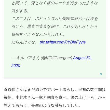
と聞いて、何となく彼のルーツが分かったような
気がする。
この二人は、ポピュリズムや劇場型政治とは線を
引いた、愚直で実直な保守、これがもしかしたら
目指すところなんかもしれん。
知らんけどな。
pic.twitter.com/0YBjeFyyte
— キルゴアさん (@KilkilGoregore)
August 31,
2020
菅義偉さんはまだ独身でアパート暮らし。最初の数年間は
毎朝、小此木さん一家と朝食を食べ、箸の上げ下ろしから
教えてもらう、書生のような暮らしでした。