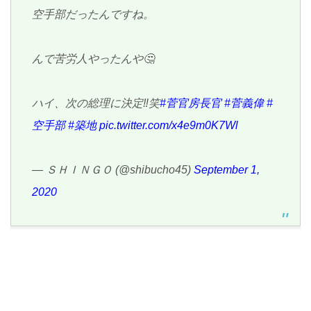
空手部だったんですね。
んで苦労人やったんや🤔
ハイ、次の総理に決定‼️笑
#菅官房長官
#菅義偉
#
空手部
#築地
pic.twitter.com/x4e9m0K7Wl
— ＳＨＩＮＧＯ (@shibucho45)
September 1,
2020