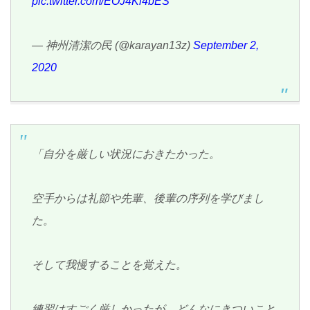
pic.twitter.com/EOJ4Kl4bES
— 神州清潔の民 (@karayan13z)
September 2,
2020
「自分を厳しい状況におきたかった。
空手からは礼節や先輩、後輩の序列を学びまし
た。
そして我慢することを覚えた。
練習はすごく厳しかったが、どんなにきついこと