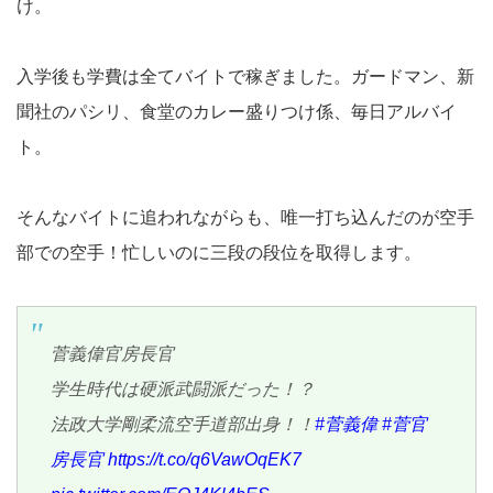
け。
入学後も学費は全てバイトで稼ぎました。ガードマン、新
聞社のパシリ、食堂のカレー盛りつけ係、毎日アルバイ
ト。
そんなバイトに追われながらも、唯一打ち込んだのが空手
部での空手！忙しいのに三段の段位を取得します。
菅義偉官房長官
学生時代は硬派武闘派だった！？
法政大学剛柔流空手道部出身！！
#菅義偉
#菅官
房長官
https://t.co/q6VawOqEK7