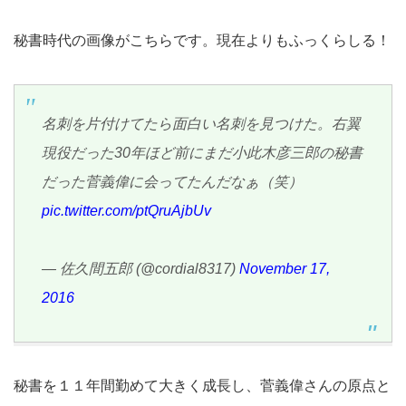
秘書時代の画像がこちらです。現在よりもふっくらしる！
名刺を片付けてたら面白い名刺を見つけた。右翼
現役だった30年ほど前にまだ小此木彦三郎の秘書
だった菅義偉に会ってたんだなぁ（笑）
pic.twitter.com/ptQruAjbUv
— 佐久間五郎 (@cordial8317)
November 17,
2016
秘書を１１年間勤めて大きく成長し、菅義偉さんの原点と