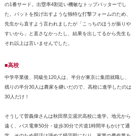
の1番サード。出塁率4割近い機敏なトップバッターでし
た。バットを投げ出すような独特な打撃フォームのため、
先生から直すよう言われましたが「こっちのほうが振りや
すいから」と直さなかったし、結果を出してるから先生も
それ以上は言いませんでした。
■高校
中学卒業後、同級生120人は、半分が東京に集団就職し、
残りの半分30人は農家を継いだので、高校に進学したのは
30人だけ！
そうして菅義偉さんは秋田県立湯沢高校に進学。地元から
遠く、バス電車50分・徒歩30分で片道1時間半もかけて通
学。そのため部活は諦めて帰宅部になり、家業の農作業を