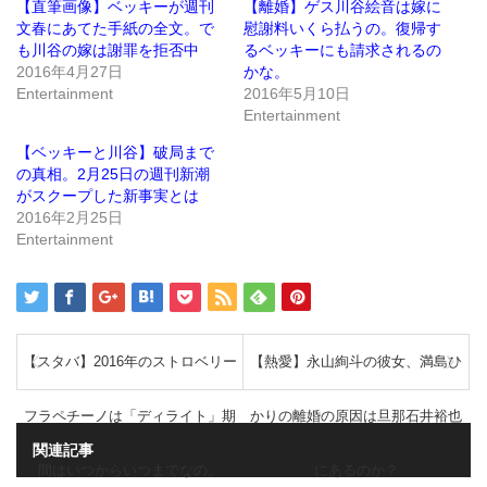
(新
ッ
【直筆画像】ベッキーが週刊
【離婚】ゲス川谷絵音は嫁に
し
ク
文春にあてた手紙の全文。で
慰謝料いくら払うの。復帰す
い
し
ウ
て
も川谷の嫁は謝罪を拒否中
るベッキーにも請求されるの
ィ
く
ン
だ
2016年4月27日
かな。
ド
さ
Entertainment
2016年5月10日
ウ
い
で
(新
Entertainment
開
し
き
い
ま
ウ
【ベッキーと川谷】破局まで
す)
ィ
ン
の真相。2月25日の週刊新潮
ド
がスクープした新事実とは
ウ
で
2016年2月25日
開
き
Entertainment
ま
す)
【スタバ】2016年のストロベリー
【熱愛】永山絢斗の彼女、満島ひ
フラペチーノは「ディライト」期
かりの離婚の原因は旦那石井裕也
関連記事
間はいつからいつまでなの。
にあるのか？