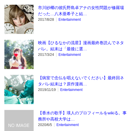
市川紗椰の彼氏野島卓アナの女性問題が修羅場
だった…八木亜希子と結…
2017/8/28
Entertainment
映画【ひるなかの流星】漫画最終巻読んでネタ
バレ。結末は「最後に選…
2017/3/24
Entertainment
【病室で念仏を唱えないでください】最終回ネ
タバレ結末は？原作漫画…
2019/11/19
Entertainment
【香水の歌手】瑛人のプロフィールをwikiる。事
務所や高校大学は…
2020/6/5
Entertainment