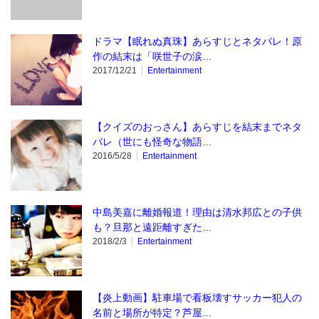
ドラマ【眠れぬ真珠】あらすじとネタバレ！原
作の結末は「咲世子の涙…
2017/12/21
Entertainment
【クイズのおっさん】あらすじを結末までネタ
バレ（世にも怪奇な物語…
2016/5/28
Entertainment
中島美嘉に離婚報道！理由は清水邦広との子供
も？旦那と遠距離すぎた…
2018/2/3
Entertainment
【炎上動画】駐車場で看板壊すサッカー犯人の
名前と場所が特定？芦屋…