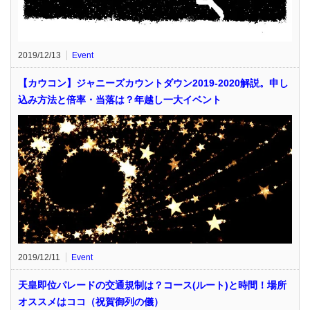
2019/12/13
Event
【カウコン】ジャニーズカウントダウン2019-2020解説。申し
込み方法と倍率・当落は？年越し一大イベント
2019/12/11
Event
天皇即位パレードの交通規制は？コース(ルート)と時間！場所
オススメはココ（祝賀御列の儀）