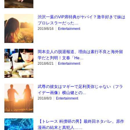
渋沢一葉のVIP席特典がヤバイ？激辛好きで妹は
プロレスラーだった…
2019/8/16
Entertainment
岡本圭人の脱退報道、理由は素行不良と海外留
学だと判明！文春「He…
2018/6/21
Entertainment
武尊の彼女はマギーで足利美弥じゃない（フラ
イデー画像）横山健との…
2018/8/3
Entertainment
【トレース 科捜研の男】最終回ネタバレ。原作
漫画の結末と真犯人……