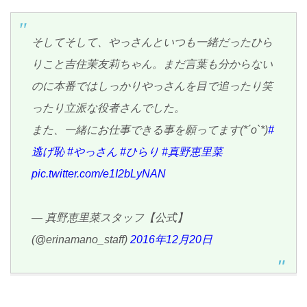
そしてそして、やっさんといつも一緒だったひら
りこと吉住茉友莉ちゃん。まだ言葉も分からない
のに本番ではしっかりやっさんを目で追ったり笑
ったり立派な役者さんでした。
また、一緒にお仕事できる事を願ってます(*´o`*)
#
逃げ恥
#やっさん
#ひらり
#真野恵里菜
pic.twitter.com/e1I2bLyNAN
— 真野恵里菜スタッフ【公式】
(@erinamano_staff)
2016年12月20日