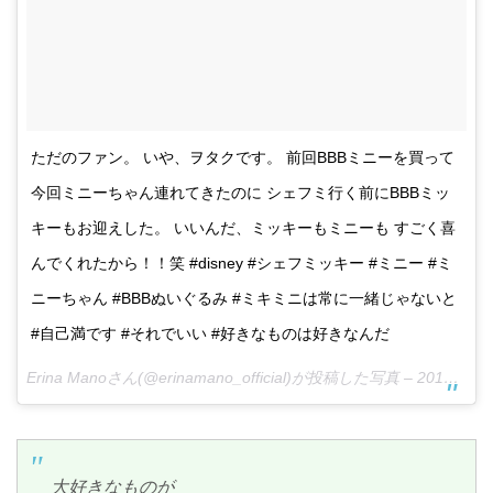
ただのファン。 いや、ヲタクです。 前回BBBミニーを買って
今回ミニーちゃん連れてきたのに シェフミ行く前にBBBミッ
キーもお迎えした。 いいんだ、ミッキーもミニーも すごく喜
んでくれたから！！笑 #disney #シェフミッキー #ミニー #ミ
ニーちゃん #BBBぬいぐるみ #ミキミニは常に一緒じゃないと
#自己満です #それでいい #好きなものは好きなんだ
Erina Manoさん(@erinamano_official)が投稿した写真 –
2016 10月 5 7:05午後 PDT
大好きなものが