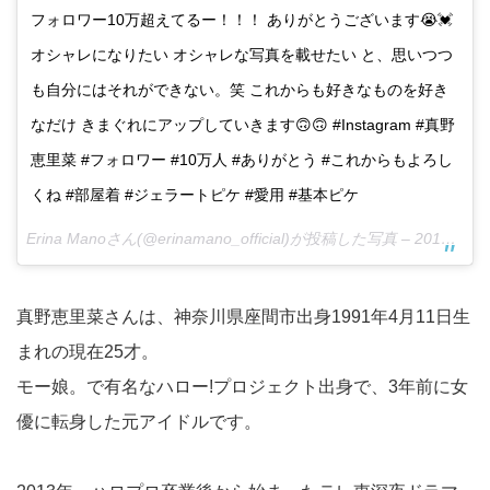
フォロワー10万超えてるー！！！ ありがとうございます😭💓
オシャレになりたい オシャレな写真を載せたい と、思いつつ
も自分にはそれができない。笑 これからも好きなものを好き
なだけ きまぐれにアップしていきます🙃🙃 #Instagram #真野
恵里菜 #フォロワー #10万人 #ありがとう #これからもよろし
くね #部屋着 #ジェラートピケ #愛用 #基本ピケ
Erina Manoさん(@erinamano_official)が投稿した写真 –
2016 12月 15 3:56午前 PST
真野恵里菜さんは、神奈川県座間市出身1991年4月11日生
まれの現在25才。
モー娘。で有名なハロー!プロジェクト出身で、3年前に女
優に転身した元アイドルです。