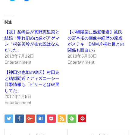
ッ
共
ク
有
し
す
て
る
Twitter
に
で
は
関連
共
ク
有
リ
(新
ッ
【祝】柴崎岳が真野恵里菜と
【小嶋陽菜に熱愛報道】彼氏
し
ク
結婚！馴れ初めは嫁がアゲマ
の宮本拓の画像や経歴の原点
い
し
ウ
て
ン「桐谷美玲が彼女説はなん
がステキ「DMM片桐社長との
ィ
く
ン
だ
だった」
関係も面白い」
ド
さ
2018年7月12日
2018年5月30日
ウ
い
で
(新
Entertainment
Entertainment
開
し
き
い
ま
ウ
【神田沙也加の彼氏】村田充
す)
ィ
ン
と結婚間近？ディズニーシー
ド
目撃情報も「ビリーとは破局
ウ
で
してた」
開
き
2017年4月5日
ま
Entertainment
す)