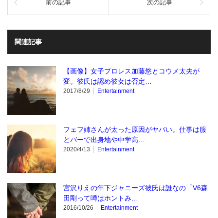
前の記事
次の記事
関連記事
【画像】女子プロレス加藤悠とコウメ太夫が
変。彼氏は認め彼女は否定…
2017/8/29
Entertainment
フェフ姉さんが太った原因がヤバい。仕事は服
とバーで出身地や中学高…
2020/4/13
Entertainment
宮沢りえの年下ジャニーズ彼氏は誰なの「V6森
田剛って噂はホントみ…
2016/10/26
Entertainment