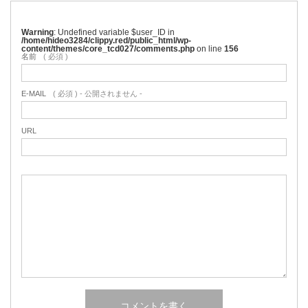
Warning
: Undefined variable $user_ID in
/home/hideo3284/clippy.red/public_html/wp-
content/themes/core_tcd027/comments.php
on line
156
名前
( 必須 )
E-MAIL
( 必須 ) - 公開されません -
URL