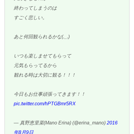
終わってしまうのは
すごく悲しい。
あと何回観られるかな(._.)
いつも楽しませてもらって
元気もらってるから
観れる時は大切に観る！！！
今日もお仕事頑張ってきます！！
pic.twitter.com/hPTGBmr5RX
— 真野恵里菜(Mano Erina) (@erina_mano)
2016
年8月9日