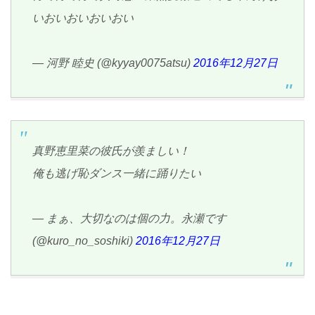
いおいおいおいおい
— 河野 睦史 (@kyyay0075atsu)
2016年12月27日
真野恵里菜の彼氏が羨ましい！
俺も逃げ恥ダンス一緒に踊りたい
— まぁ、大切なのは個の力。永瀬です
(@kuro_no_soshiki)
2016年12月27日