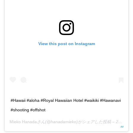
View this post on Instagram
#Hawaii #aloha #Royal Hawaiian Hotel #waikiki #Hawanavi
#shooting #offshot
Mieko Hanada
さん(@hanadamieko)がシェアした投稿 –
2015年 7月月24日午後6時33分PDT