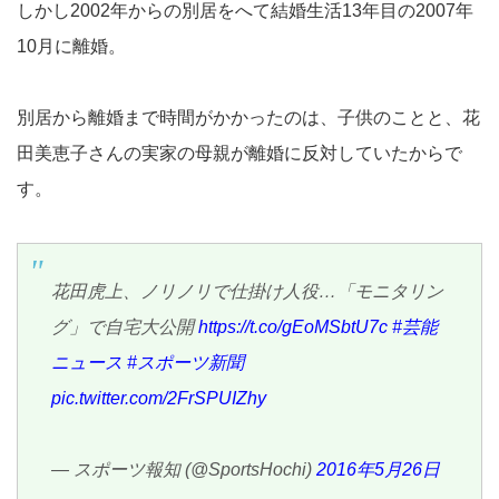
しかし2002年からの別居をへて結婚生活13年目の2007年
10月に離婚。
別居から離婚まで時間がかかったのは、子供のことと、花
田美恵子さんの実家の母親が離婚に反対していたからで
す。
花田虎上、ノリノリで仕掛け人役…「モニタリン
グ」で自宅大公開
https://t.co/gEoMSbtU7c
#芸能
ニュース
#スポーツ新聞
pic.twitter.com/2FrSPUIZhy
— スポーツ報知 (@SportsHochi)
2016年5月26日