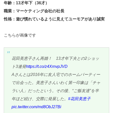
年齢：13才年下（36才）
職業：マーケティング会社の社長
性格：遊び慣れているように見えてユーモアがあり誠実
こちらが画像です
花田美恵子さん再婚！ 13才年下夫との2ショッ
ト3連発
https://t.co/z4XrnvpJVD
Aさんとは2016年に友人宅でのホームパーティー
で出会った。美恵子さんいわく第一印象は「チャ
ラい人」だったという。その後、“ご飯友達”を半
年ほど続け、交際に発展した。
#花田美恵子
pic.twitter.com/md8ObJ27Bi