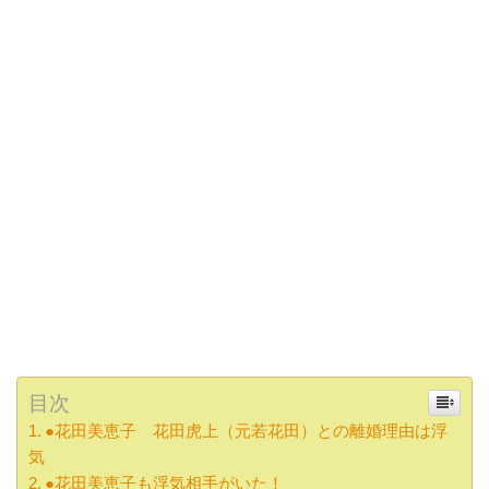
目次
●花田美恵子 花田虎上（元若花田）との離婚理由は浮
気
●花田美恵子も浮気相手がいた！