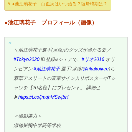
●池江璃花子 白血病はいつ治る？復帰時期は？
●池江璃花子 プロフィール（画像）
＼池江璃花子選手(水泳)のグッズが当たる🎁／
#Tokyo2020
ID登録&シェアで、
#リオ2016
オリ
ンピアン
#池江璃花子
選手(水泳/
@rikakoikee
)ら
豪華アスリートの直筆サイン入りポスターやTシ
ャツを【20名様】にプレゼント。 詳細は
▶
https://t.co/jmqhMSwjbH
＜撮影協力＞
淑徳巣鴨中学高等学校