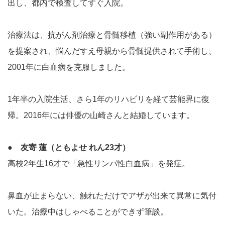
出し、都内で検査してすぐ入院。
治療法は、抗がん剤治療と骨髄移植（強い副作用がある）
を提案され、悩んだすえ母親から骨髄提供されて手術し、
2001年に白血病を克服しました。
1年半の入院生活、さら1年のリハビリを経て芸能界に復
帰。2016年には俳優の山崎さんと結婚しています。
● 友寄 蓮（ともよせ れん23才）
高校2年生16才で「急性リンパ性白血病」を発症。
鼻血が止まらない、触れただけでアザが出来て異常に気付
いた。治療中はしゃべることができず筆談。