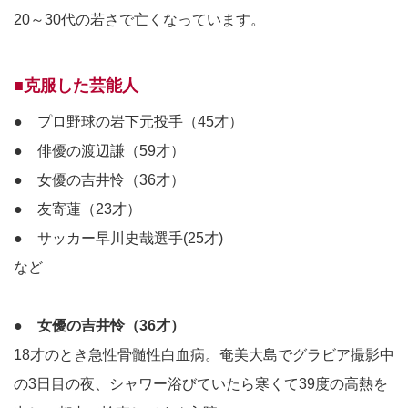
20～30代の若さで亡くなっています。
■克服した芸能人
● プロ野球の岩下元投手（45才）
● 俳優の渡辺謙（59才）
● 女優の吉井怜（36才）
● 友寄蓮（23才）
● サッカー早川史哉選手(25才)
など
● 女優の吉井怜（36才）
18才のとき急性骨髄性白血病。奄美大島でグラビア撮影中
の3日目の夜、シャワー浴びていたら寒くて39度の高熱を