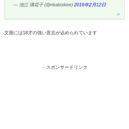
— 池江 璃花子 (@rikakoikee)
2019年2月12日
文面には18才の強い意志が込められています
・スポンサードリンク