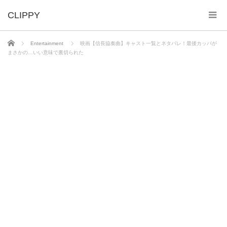
ホーム
Entertainment
映画【信長協奏曲】キャスト一覧とネタバレ！最後カッパが
まさかの…いい意味で裏切られた