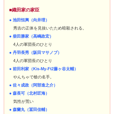
■織田家の家臣
● 池田恒興（向井理）
秀吉の正体を見抜いたため暗殺される。
● 柴田勝家（高嶋政宏）
4人の軍団長のひとり
● 丹羽長秀（阪田マサノブ）
4人の軍団長のひとり
● 前田利家（Kis-My-Ft2藤ヶ谷太輔）
やんちゃで槍の名手。
● 佐々成政（阿部進之介）
● 森長可（北村匠海）
気性が荒い
● 森蘭丸（冨田佳輔）