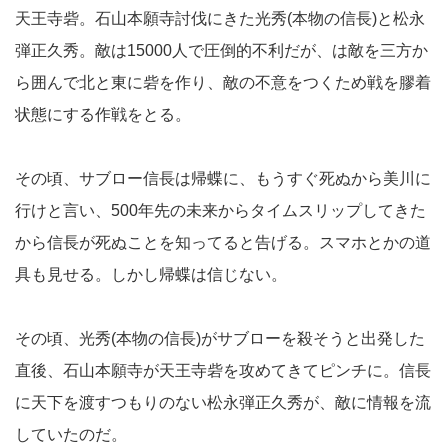
天王寺砦。石山本願寺討伐にきた光秀(本物の信長)と松永
弾正久秀。敵は15000人で圧倒的不利だが、は敵を三方か
ら囲んで北と東に砦を作り、敵の不意をつくため戦を膠着
状態にする作戦をとる。
その頃、サブロー信長は帰蝶に、もうすぐ死ぬから美川に
行けと言い、500年先の未来からタイムスリップしてきた
から信長が死ぬことを知ってると告げる。スマホとかの道
具も見せる。しかし帰蝶は信じない。
その頃、光秀(本物の信長)がサブローを殺そうと出発した
直後、石山本願寺が天王寺砦を攻めてきてピンチに。信長
に天下を渡すつもりのない松永弾正久秀が、敵に情報を流
していたのだ。