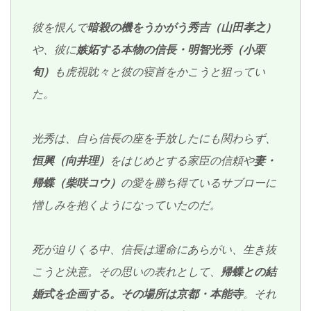
彼を恨んで
暗殺の機をうかがう秀吉（山田孝之）
や、彼に
嫉妬する本物の信長・明智光秀（小栗
旬）
も虎視眈々と彼の寝首をかこうと狙ってい
た。
光秀は、自ら信長の座を手放したにも関わらず、
恒興（向井理）
をはじめとする家臣の信頼や
妻・
帰蝶（柴咲コウ）
の愛を勝ち得ているサブローに
憎しみを抱くようになっていたのだ。
死が迫りくる中、信長は運命にあらがい、生き抜
こうと決意。その思いの表れとして、
帰蝶との結
婚式を企画する。その場所は京都・本能寺
。それ