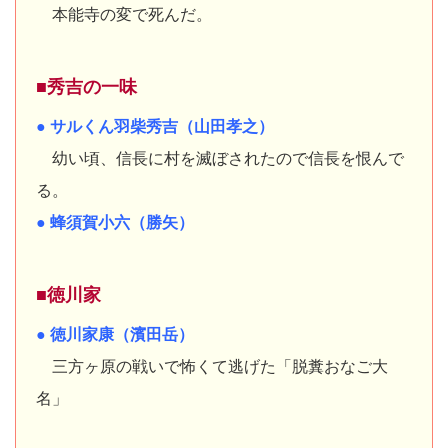
本能寺の変で死んだ。
■秀吉の一味
● サルくん羽柴秀吉（山田孝之）
幼い頃、信長に村を滅ぼされたので信長を恨んで
る。
● 蜂須賀小六（勝矢）
■徳川家
● 徳川家康（濱田岳）
三方ヶ原の戦いで怖くて逃げた「脱糞おなご大
名」