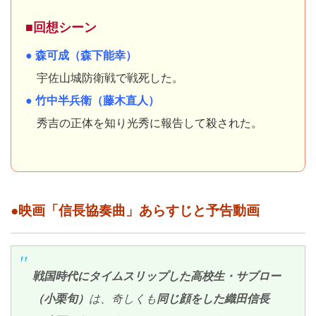
■回想シーン
● 森可成（森下能幸）
宇佐山城防衛戦で戦死した。
● 竹中半兵衛（藤木直人）
秀吉の正体を知り光秀に報告して殺された。
●映画「信長協奏曲」あらすじと予告動画
戦国時代にタイムスリップした高校生・サブロー
（小栗旬）
は、奇しくも
同じ顔をした織田信長