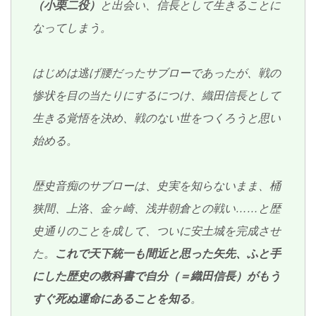
（小栗二役）
と出会い、信長として生きることに
なってしまう。
はじめは逃げ腰だったサブローであったが、戦の
惨状を目の当たりにするにつけ、織田信長として
生きる覚悟を決め、戦のない世をつくろうと思い
始める。
歴史音痴のサブローは、史実を知らないまま、桶
狭間、上洛、金ヶ崎、浅井朝倉との戦い……と歴
史通りのことを成して、ついに安土城を完成させ
た。
これで天下統一も間近と思った矢先、ふと手
にした歴史の教科書で自分（＝織田信長）がもう
すぐ死ぬ運命にあることを知る
。