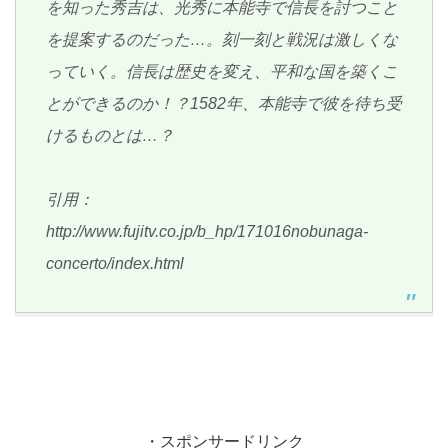
を知った秀吉は、光秀に本能寺で信長を討つこと
を提案するのだった…。刻一刻と戦況は激しくな
っていく。信長は歴史を変え、平和な国を築くこ
とができるのか！？1582年、本能寺で彼を待ち受
けるものとは…？
引用：
http://www.fujitv.co.jp/b_hp/171016nobunaga-
concerto/index.html
・スポンサードリンク