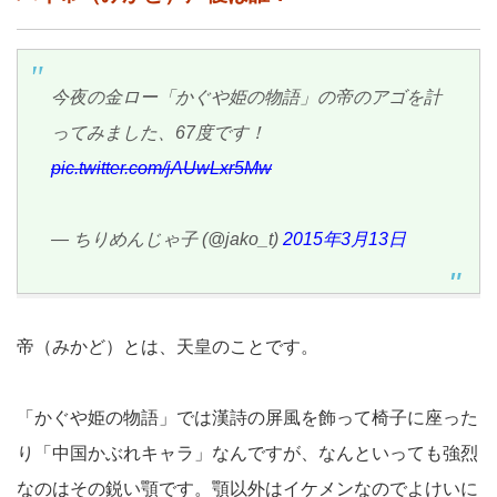
今夜の金ロー「かぐや姫の物語」の帝のアゴを計
ってみました、67度です！
pic.twitter.com/jAUwLxr5Mw
— ちりめんじゃ子 (@jako_t)
2015年3月13日
帝（みかど）とは、天皇のことです。
「かぐや姫の物語」では漢詩の屏風を飾って椅子に座った
り「中国かぶれキャラ」なんですが、なんといっても強烈
なのはその鋭い顎です。顎以外はイケメンなのでよけいに