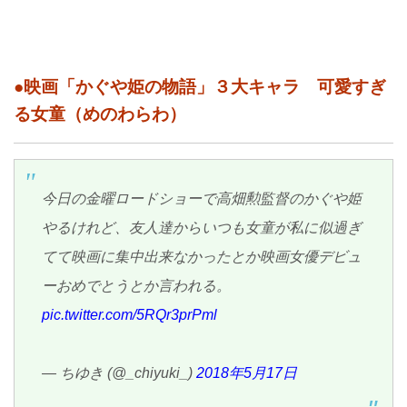
●映画「かぐや姫の物語」３大キャラ 可愛すぎ
る女童（めのわらわ）
今日の金曜ロードショーで高畑勲監督のかぐや姫
やるけれど、友人達からいつも女童が私に似過ぎ
てて映画に集中出来なかったとか映画女優デビュ
ーおめでとうとか言われる。
pic.twitter.com/5RQr3prPml
— ちゆき (@_chiyuki_)
2018年5月17日