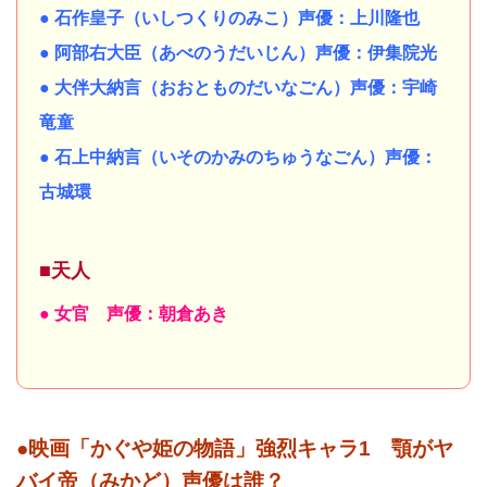
● 石作皇子（いしつくりのみこ）声優：上川隆也
● 阿部右大臣（あべのうだいじん）声優：伊集院光
● 大伴大納言（おおとものだいなごん）声優：宇崎
竜童
● 石上中納言（いそのかみのちゅうなごん）声優：
古城環
■天人
● 女官 声優：朝倉あき
●映画「かぐや姫の物語」強烈キャラ1 顎がヤ
バイ帝（みかど）声優は誰？