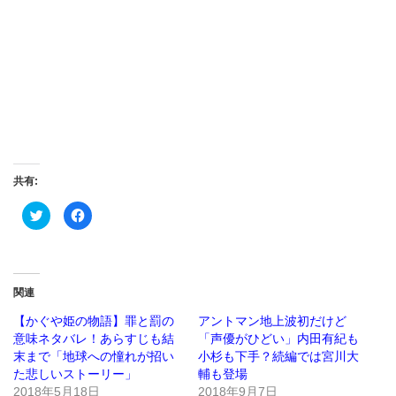
共有:
ク
Facebook
リ
で
ッ
共
ク
有
し
す
て
る
Twitter
に
で
は
関連
共
ク
有
リ
(新
ッ
【かぐや姫の物語】罪と罰の
アントマン地上波初だけど
し
ク
意味ネタバレ！あらすじも結
「声優がひどい」内田有紀も
い
し
ウ
て
末まで「地球への憧れが招い
小杉も下手？続編では宮川大
ィ
く
ン
だ
た悲しいストーリー」
輔も登場
ド
さ
2018年5月18日
2018年9月7日
ウ
い