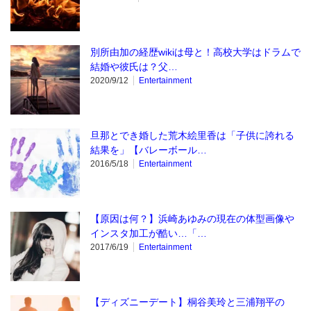
別所由加の経歴wikiは母と！高校大学はドラムで
結婚や彼氏は？父…
2020/9/12
Entertainment
旦那とでき婚した荒木絵里香は「子供に誇れる
結果を」【バレーボール…
2016/5/18
Entertainment
【原因は何？】浜崎あゆみの現在の体型画像や
インスタ加工が酷い…「…
2017/6/19
Entertainment
【ディズニーデート】桐谷美玲と三浦翔平の