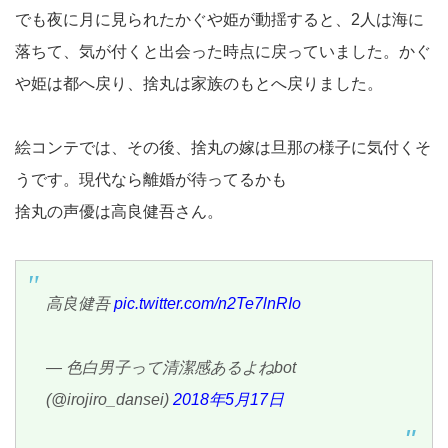
でも夜に月に見られたかぐや姫が動揺すると、2人は海に
落ちて、気が付くと出会った時点に戻っていました。かぐ
や姫は都へ戻り、捨丸は家族のもとへ戻りました。
絵コンテでは、その後、捨丸の嫁は旦那の様子に気付くそ
うです。現代なら離婚が待ってるかも
捨丸の声優は高良健吾さん。
高良健吾
pic.twitter.com/n2Te7lnRIo
— 色白男子って清潔感あるよねbot
(@irojiro_dansei)
2018年5月17日