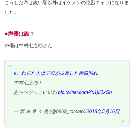
こうした帝は鋭い顎以外はイケメンの強烈キャラになりま
した。
■声優は誰？
声優は中村七之助さん
#これ見た人は子役が成長した画像貼れ
中村七之助！
あ〜〜かっこいいわ
pic.twitter.com/4x1jIl0xGn
— 坂 本 菜 々 美 (@0909_tomato)
2018年5月16日