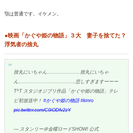
顎は普通です。イケメン。
●映画「かぐや姫の物語」３大 妻子を捨てた？
浮気者の捨丸
捨丸にいちゃん…………………捨丸にいちゃ
ん………………………………悲しすぎますーーー
T^T スタジオジブリ作品「かぐや姫の物語」テレ
ビ初放送中！
#かぐや姫の物語
#kinro
pic.twitter.com/C0iODfv2zY
— スタンリー＠金曜ロードSHOW! 公式