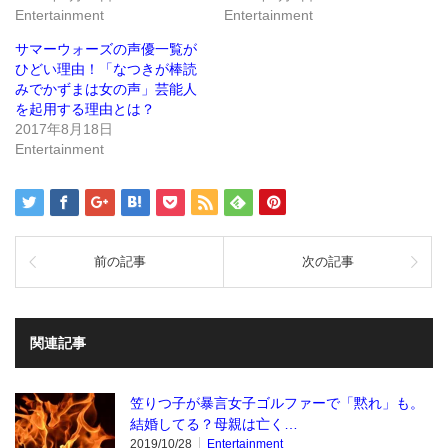
で
(新
Entertainment
Entertainment
開
し
き
い
ま
ウ
サマーウォーズの声優一覧が
す)
ィ
ン
ひどい理由！「なつきが棒読
ド
みでかずまは女の声」芸能人
ウ
で
を起用する理由とは？
開
き
2017年8月18日
ま
Entertainment
す)
前の記事
次の記事
関連記事
笠りつ子が暴言女子ゴルファーで「黙れ」も。
結婚してる？母親は亡く…
2019/10/28
Entertainment