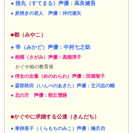
● 捨丸（すてまる）声優：高良健吾
● 炭焼きの老人 声優：仲代達矢
■都（みやこ）
● 帝（みかど）声優：中村七之助
● 相模（さがみ）声優：高畑淳子
かぐや姫の教育係
● 侍女の女童（めのわらわ）声優：田畑智子
● 斎部秋田（いんべのあきた）声優：立川志の輔
● 北の方 声優：朝丘雪路
■かぐやに求婚する公達（きんだち）
● 車持皇子（くらもちのみこ）声優：橋爪功