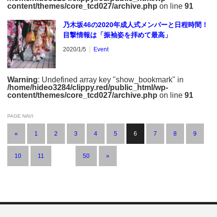
content/themes/core_tcd027/archive.php
on line
91
乃木坂46の2020年成人式メンバーと日程時間！
目撃情報は「振袖姿を拝めて最高」
2020/1/5
Event
Warning
: Undefined array key "show_bookmark" in
/home/hideo3284/clippy.red/public_html/wp-
content/themes/core_tcd027/archive.php
on line
91
PAGE NAVI
«
1
2
3
4
5
6
7
8
9
10
11
…
50
»