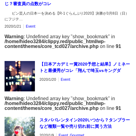
じ？審査員の点数がコレ
ピン芸人の日本一を決める【R-1ぐらんぷり2020】決勝が3月8日（日）
にフジテ…
2020/1/21
Event
Warning
: Undefined array key "show_bookmark" in
/home/hideo3284/clippy.red/public_html/wp-
content/themes/core_tcd027/archive.php
on line
91
【日本アカデミー賞2020予想と結果】ノミネー
トと最優秀がコレ「翔んで埼玉vsキングダ
ム？」
2020/1/20
Event
Warning
: Undefined array key "show_bookmark" in
/home/hideo3284/clippy.red/public_html/wp-
content/themes/core_tcd027/archive.php
on line
91
スタババレンタイン2020いつから？タンブラー
など種類一覧や売り切れ前に買う方法
2020/1/9
Event
,
Gourmet