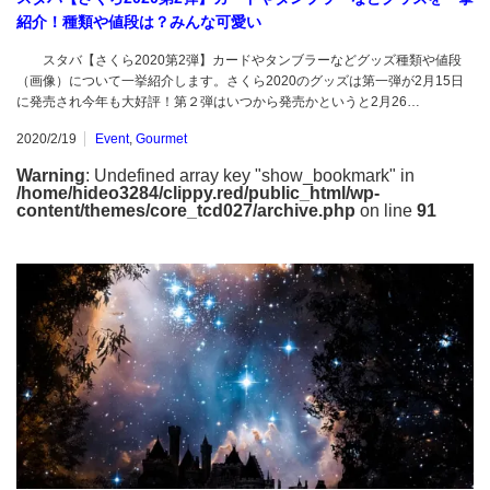
紹介！種類や値段は？みんな可愛い
スタバ【さくら2020第2弾】カードやタンブラーなどグッズ種類や値段
（画像）について一挙紹介します。さくら2020のグッズは第一弾が2月15日
に発売され今年も大好評！第２弾はいつから発売かというと2月26…
2020/2/19
Event
,
Gourmet
Warning
: Undefined array key "show_bookmark" in
/home/hideo3284/clippy.red/public_html/wp-
content/themes/core_tcd027/archive.php
on line
91