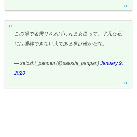
この場で名乗りをあげられる女性って、平凡な私
には理解できない人である事は確かだな。
— satoshi_panpan (@satoshi_panpan)
January 9,
2020