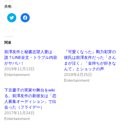
共有:
ク
Facebook
リ
で
ッ
共
ク
有
し
す
て
る
Twitter
に
で
は
関連
共
ク
有
リ
(新
ッ
前澤友作と秘書志望人妻は
『可愛くなった』剛力彩芽の
し
ク
誰？LINE全文・トラブル内容
彼氏は前澤友作だった「さん
い
し
ウ
て
がヤバい！
まが泣く」「金持ちが好きな
ィ
く
ン
だ
2019年11月13日
んて」とショックの声
ド
さ
Entertainment
2018年4月25日
ウ
い
で
(新
Entertainment
開
し
き
い
ま
ウ
下京慶子の実家や舞台をwiki
す)
ィ
ン
る。前澤友作の新彼女は「恋
ド
人募集オーディション」で出
ウ
で
会った（フライデー）
開
き
2017年11月24日
ま
Entertainment
す)