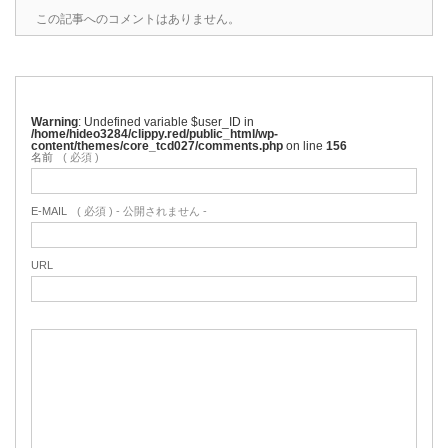
この記事へのコメントはありません。
Warning
: Undefined variable $user_ID in
/home/hideo3284/clippy.red/public_html/wp-
content/themes/core_tcd027/comments.php
on line
156
名前
( 必須 )
E-MAIL
( 必須 ) - 公開されません -
URL