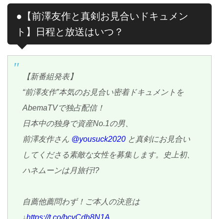
●【前澤友作と真剣お見合いドキュメン
ト】日程と放送はいつ？
【新番組発表】
“前澤友作”本気のお見合い密着ドキュメントを
AbemaTVで独占配信！
日本中の独身で資産No.1の男、
前澤友作さん
@yousuck2020
と真剣にお見合い
してくださる素敵な女性を募集します。史上初、
ハネムーンは月旅行!?
自薦他薦問わず！ご本人の決意は
↓
https://t.co/bcvCdh8N1A