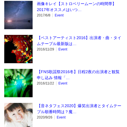
画像キレイ【ストロベリームーンの時間帯】
2017年オススメはいつ…
2017/6/8
Event
【ベストアーティスト2016】出演者・曲・タイ
ムテーブル最新版は…
2016/11/29
Event
【FNS歌謡祭2016冬】日程2夜の出演者と観覧
申し込み 情報「…
2016/11/22
Event
【音ネタフェス2020】爆笑出演者とタイムテー
ブル順番時間は？魔…
2020/9/26
Event