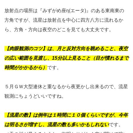
放射点の場所は『みずがめ座η(エータ)』のある東南東の
方角ですが、流星は放射点を中心に四方八方に流れるか
ら、方角・方向は夜空のどこを見ても大丈夫です。
【肉眼観測のコツ】は、月と反対方向を眺めること、夜空
の広い範囲を見渡し、15分以上見ること（目が慣れるまで
時間がかかるから）
です。
５月ＧＷ大型連休と重なるから夜更かし出来るので、流星
観測にちょうどいいですね。
【流星の数】は例年は１時間に１０個くらいですが、今年
は明るさが増すし、流星の数も多いかもしれない
です。