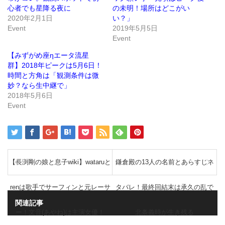
ィ
く
ン
だ
心者でも星降る夜に
の未明！場所はどこがい
ド
さ
2020年2月1日
い？」
ウ
い
で
(新
Event
2019年5月5日
開
し
き
い
Event
ま
ウ
す)
ィ
ン
【みずがめ座ηエータ流星
ド
群】2018年ピークは5月6日！
ウ
で
時間と方角は「観測条件は微
開
き
妙？なら生中継で」
ま
2018年5月6日
す)
Event
【長渕剛の娘と息子wiki】wataruと
鎌倉殿の13人の名前とあらすじネ
renは歌手でサーフィンと元レーサ
タバレ！最終回結末は承久の乱で
関連記事
ー！文音(あやね)は主演女優！
北条義時が生き残る