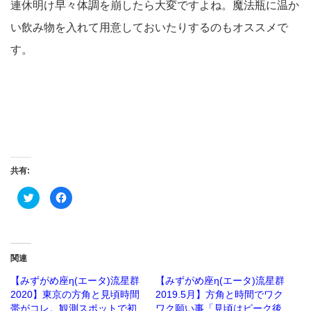
連休明け早々体調を崩したら大変ですよね。魔法瓶に温か
い飲み物を入れて用意しておいたりするのもオススメで
す。
共有:
ク
Facebook
リ
で
ッ
共
ク
有
し
す
て
る
Twitter
に
で
は
関連
共
ク
有
リ
(新
ッ
【みずがめ座η(エータ)流星群
【みずがめ座η(エータ)流星群
し
ク
2020】東京の方角と見頃時間
2019.5月】方角と時間でワク
い
し
ウ
て
帯がコレ。観測スポットで初
ワク願い事「見頃はピーク後