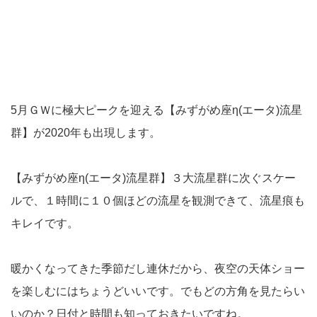
5月ＧＷに極大ピークを迎える【みずがめ座η(エータ)流星
群】が2020年も出現します。
【みずがめ座η(エータ)流星群】３大流星群に次ぐスケー
ルで、１時間に１０個ほどの流星を観測できて、流星痕も
キレイです。
暖かくなってきた季節だし連休だから、夜空の天体ショー
を楽しむにはちょうどいいです。でもどの方角を見たらい
いのか？日付と時間も知っておきたいですね。