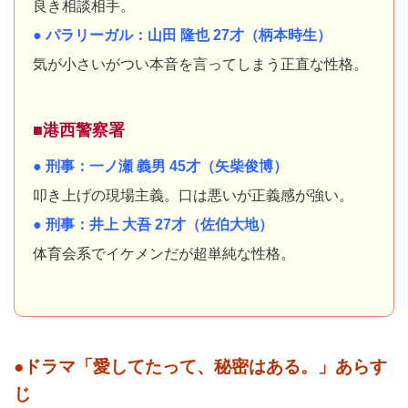
良き相談相手。
● パラリーガル：山田 隆也 27才（柄本時生）
気が小さいがつい本音を言ってしまう正直な性格。
■港西警察署
● 刑事：一ノ瀬 義男 45才（矢柴俊博）
叩き上げの現場主義。口は悪いが正義感が強い。
● 刑事：井上 大吾 27才（佐伯大地）
体育会系でイケメンだが超単純な性格。
●ドラマ「愛してたって、秘密はある。」あらす
じ