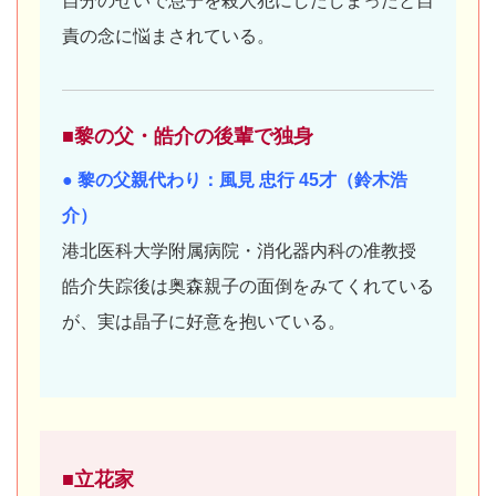
自分のせいで息子を殺人犯にしたしまったと自
責の念に悩まされている。
■黎の父・皓介の後輩で独身
● 黎の父親代わり：風見 忠行 45才（鈴木浩
介）
港北医科大学附属病院・消化器内科の准教授
皓介失踪後は奥森親子の面倒をみてくれている
が、実は晶子に好意を抱いている。
■立花家