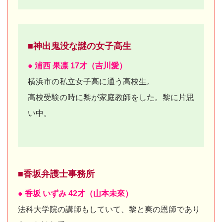
■神出鬼没な謎の女子高生
● 浦西 果凛 17才（吉川愛）
横浜市の私立女子高に通う高校生。
高校受験の時に黎が家庭教師をした。黎に片思
い中。
■香坂弁護士事務所
● 香坂 いずみ 42才（山本未來）
法科大学院の講師もしていて、黎と爽の恩師であり