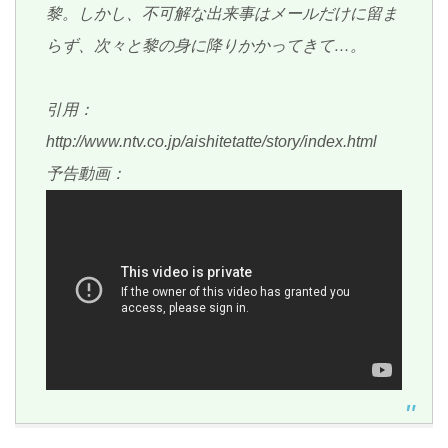
黎。しかし、不可解な出来事はメールだけに留ま
らず、次々と黎の身に降りかかってきて…。
引用：
http://www.ntv.co.jp/aishitetatte/story/index.html
予告動画：