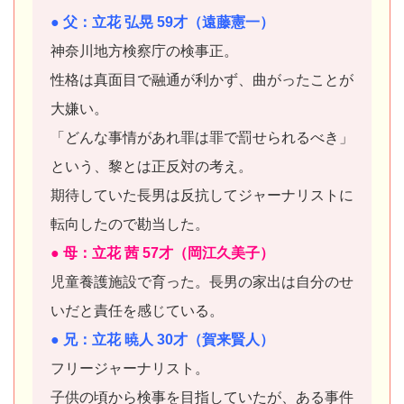
● 父：立花 弘晃 59才（遠藤憲一）
神奈川地方検察庁の検事正。
性格は真面目で融通が利かず、曲がったことが
大嫌い。
「どんな事情があれ罪は罪で罰せられるべき」
という、黎とは正反対の考え。
期待していた長男は反抗してジャーナリストに
転向したので勘当した。
● 母：立花 茜 57才（岡江久美子）
児童養護施設で育った。長男の家出は自分のせ
いだと責任を感じている。
● 兄：立花 暁人 30才（賀来賢人）
フリージャーナリスト。
子供の頃から検事を目指していたが、ある事件