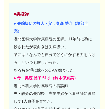
■奥森家
● 失踪扱いの故人・父：奥森 皓介（堀部圭
亮）
港北医科大学附属病院の医師。11年前に黎に
殺されたが表向きは失踪扱い。
黎には「なんでも自分でどうにかする力をつけ
ろ」といつも厳しかった。
ある時を堺に嫁へのDVが始まった。
● 母：奥森 晶子 51才（鈴木保奈美）
港北医科大学附属病院の看護師。
夫・皓介の失踪後、専業主婦から看護師に復帰
して1人息子を育てた。