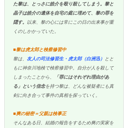
た黎は、とっさに皓介を殴り殺してしまう。黎と
晶子は皓介の遺体を自宅の庭に埋めて、黎の罪を
隠す。
以来、黎の心には常にこの日の出来事が重
くのしかかっていた。
■黎は虎太郎と検察修習中
黎は、
友人の司法修習生・虎太郎（白洲迅）
とと
もに神奈川地検で検察修習中。自分が人を殺して
しまったことから、
「罪にはそれぞれ理由があ
る」という信念
を持つ黎は、どんな被疑者にも真
剣に向き合って事件の真相を探っていく。
■爽の秘密＝父親は検事正
そんなある日、結婚の報告をするため爽の実家を