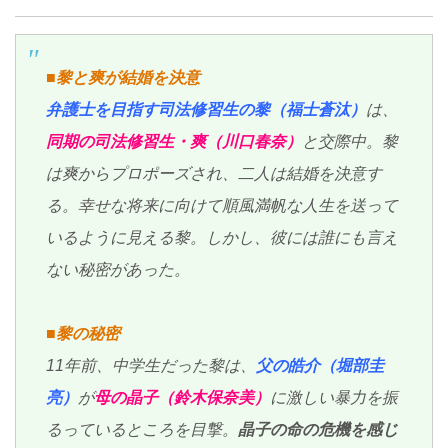
■黎と爽が結婚を決意
弁護士を目指す司法修習生の黎（福士蒼汰）
は、
同期の司法修習生・爽（川口春奈）
と交際中。黎
は爽からプロポーズされ、二人は結婚を決意す
る。幸せな将来に向けて順風満帆な人生を送って
いるように見える黎。しかし、彼には誰にも言え
ない秘密があった。
■黎の秘密
11年前、中学生だった黎は、
父の皓介（堀部圭
亮）
が
母の晶子（鈴木保奈美）
に激しい暴力を振
るっているところを目撃。
晶子の命の危機を感じ