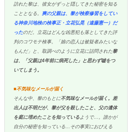
訪れた黎は、彼女がずっと隠してきた秘密を知る
こととなる。
爽の父親は、黎が検察修習をしてい
る神奈川地検の検事正・立花弘晃（遠藤憲一）だ
った
のだ。立花はどんな凶悪犯も落としてきた評
判のコワモテ検事。「娘の恋人は被疑者みたいな
もんだ」と、取調べのように立花に詰問された
黎
は、「父親は4年前に病死した」と思わず嘘をつ
いてしまう。
■不気味なメールが届く
そんな中、黎のもとに
不気味なメールが届く。差
出人は不明だが、黎が父を殺したこと、父の遺体
を庭に埋めたことを知っている
ようで…。誰かが
自分の秘密を知っている…その事実におびえる