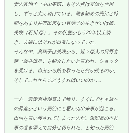
妻の真璃子（中山美穂）もその点は完治を信用
し、ずっと支え続けている。働き詰めの完治と時
間をあまり共有出来ない真璃子の生きがいは娘、
美咲（石川 恋）。その状態がもう20年以上続
き、夫婦にはそれが日常になっていた。
そんな中、真璃子は美咲から、近々恋人の日野春
輝（藤井流星）を紹介したいと言われ、ショック
を受ける。自分から娘を取ったら何が残るのか、
そしてこれから先どうすればいいのか…。
一方、最優秀店舗賞まで獲り、すぐにでも本店へ
の昇進かという完治にも思わぬ出来事が起こる。
出向を言い渡されてしまったのだ。派閥長の不祥
事の巻き添えで自分は切られた、と知った完治