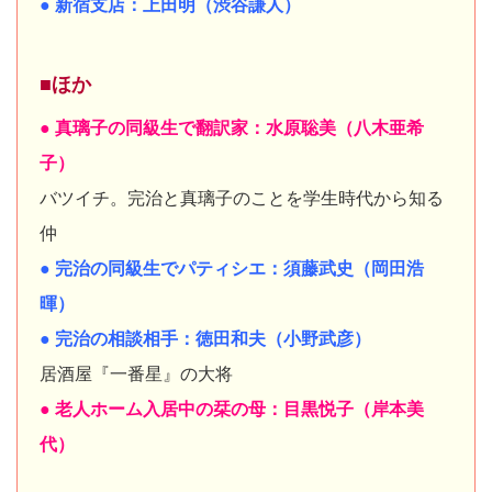
● 新宿支店：上田明（渋谷謙人）
■ほか
● 真璃子の同級生で翻訳家：水原聡美（八木亜希
子）
バツイチ。完治と真璃子のことを学生時代から知る
仲
● 完治の同級生でパティシエ：須藤武史（岡田浩
暉）
● 完治の相談相手：徳田和夫（小野武彦）
居酒屋『一番星』の大将
● 老人ホーム入居中の栞の母：目黒悦子（岸本美
代）