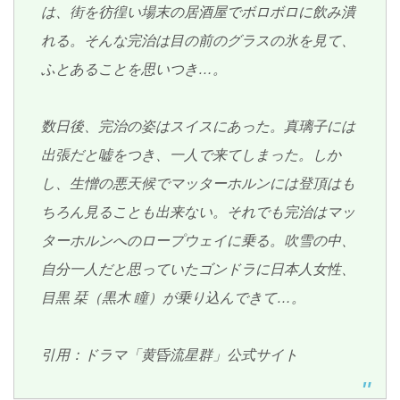
は、街を彷徨い場末の居酒屋でボロボロに飲み潰
れる。そんな完治は目の前のグラスの氷を見て、
ふとあることを思いつき…。
数日後、完治の姿はスイスにあった。真璃子には
出張だと嘘をつき、一人で来てしまった。しか
し、生憎の悪天候でマッターホルンには登頂はも
ちろん見ることも出来ない。それでも完治はマッ
ターホルンへのロープウェイに乗る。吹雪の中、
自分一人だと思っていたゴンドラに日本人女性、
目黒 栞（黒木 瞳）が乗り込んできて…。
引用：ドラマ「黄昏流星群」公式サイト