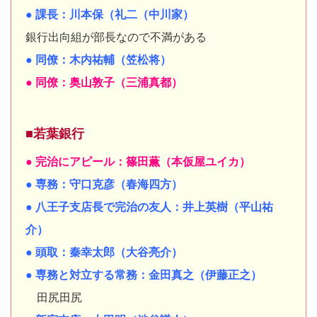
● 課長：川本保（礼二（中川家）
銀行出向組が部長なので不満がある
● 同僚：木内祐輔（笠松将）
● 同僚：奥山敦子（三浦真都）
■若葉銀行
● 完治にアピール：篠田薫（本仮屋ユイカ）
● 専務：守口克彦（春海四方）
● 八王子支店長で完治の友人：井上英樹（平山祐
介）
● 頭取：秦幸太郎（大谷亮介）
● 専務と対立する常務：金田真之（伊藤正之）
田尻田尻