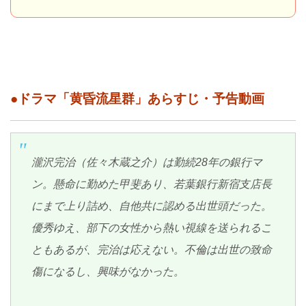
●ドラマ「黄昏流星群」あらすじ・予告動画
瀧沢完治（佐々木蔵之介）は勤続28年の銀行マ
ン。懸命に勤めた甲斐あり、若葉銀行新宿支店長
にまで上り詰め、自他共に認める出世頭だった。
優秀ゆえ、部下の女性から熱い視線を送られるこ
ともあるが、完治は応えない。不倫は出世の致命
傷になるし、興味がなかった。