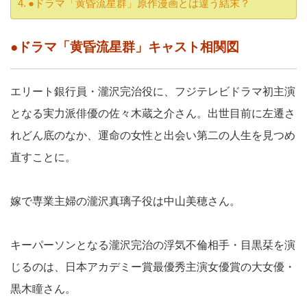
●ドラマ「黄昏流星群」原作漫画とは違う結末？
●ドラマ「黄昏流星群」キャスト相関図
エリート銀行員・瀧沢完治役に、フジテレビドラマ初主演
となる実力派俳優の佐々木蔵之介さん。出世目前に左遷さ
れどん底のなか、運命の女性と出会い第二の人生を見つめ
直すことに。
嫁で専業主婦の瀧沢真璃子役は中山美穂さん。
キーパーソンとなる瀧沢完治の浮気不倫相手・目黒栞を演
じるのは、日本アカデミー賞最優秀主演女優賞の大女優・
黒木瞳さん。