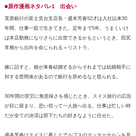
■原作漫画ネタバレ1 出会い
芙蓉銀行の富士見台支店長・盛本芳春52才は入社以来30
年間、仕事一筋で生きてきた。定年まで5年。うまくいけ
ば本店勤務になりさらに出世できるかもというとき、田尻
常務から出向を命じられる＝リストラ。
嫁に話すと、娘が来春結婚するからそれまでは結婚相手に
対する世間体があるので銀行を辞めるなと怒られる。
30年間の苦労に無意味さを感じたとき、スイス旅行の広告
が目に留まり、思い切って一人旅へ出る。仕事は忙しい時
だが全ての決済は部下たちの好きなように任せた。
盛本芳春はスイスに着くとアルプスのマッターホルンを見