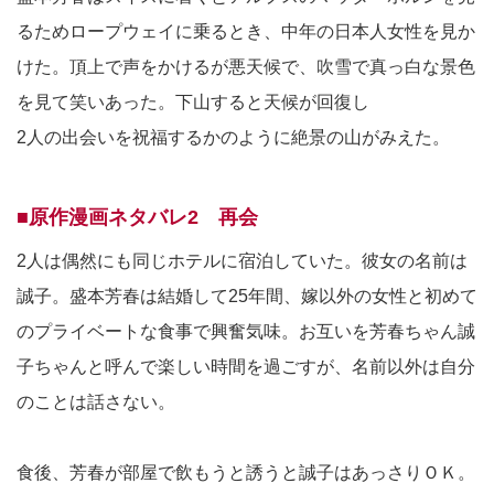
るためロープウェイに乗るとき、中年の日本人女性を見か
けた。頂上で声をかけるが悪天候で、吹雪で真っ白な景色
を見て笑いあった。下山すると天候が回復し
2人の出会いを祝福するかのように絶景の山がみえた。
■原作漫画ネタバレ2 再会
2人は偶然にも同じホテルに宿泊していた。彼女の名前は
誠子。盛本芳春は結婚して25年間、嫁以外の女性と初めて
のプライベートな食事で興奮気味。お互いを芳春ちゃん誠
子ちゃんと呼んで楽しい時間を過ごすが、名前以外は自分
のことは話さない。
食後、芳春が部屋で飲もうと誘うと誠子はあっさりＯＫ。