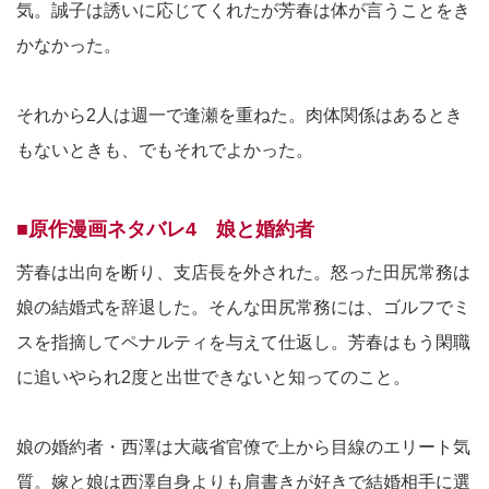
気。誠子は誘いに応じてくれたが芳春は体が言うことをき
かなかった。
それから2人は週一で逢瀬を重ねた。肉体関係はあるとき
もないときも、でもそれでよかった。
■原作漫画ネタバレ4 娘と婚約者
芳春は出向を断り、支店長を外された。怒った田尻常務は
娘の結婚式を辞退した。そんな田尻常務には、ゴルフでミ
スを指摘してペナルティを与えて仕返し。芳春はもう閑職
に追いやられ2度と出世できないと知ってのこと。
娘の婚約者・西澤は大蔵省官僚で上から目線のエリート気
質。嫁と娘は西澤自身よりも肩書きが好きで結婚相手に選