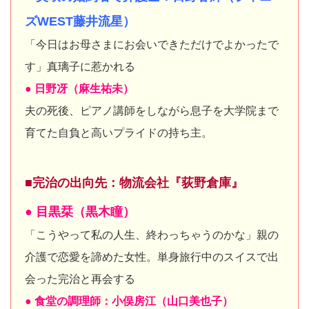
ズWEST藤井流星）
「今日はお母さまにお会いできただけでよかったで
す」真璃子に惹かれる
● 日野冴（麻生祐未）
夫の死後、ピアノ講師をしながら息子を大学院まで
育てた自負と高いプライドの持ち主。
■完治の出向先：物流会社『荻野倉庫』
● 目黒栞（黒木瞳）
「こうやって私の人生、終わっちゃうのかな」親の
介護で恋愛を諦めた女性。単身旅行中のスイスで出
会った完治と再会する
● 食堂の調理師：小俣房江（山口美也子）