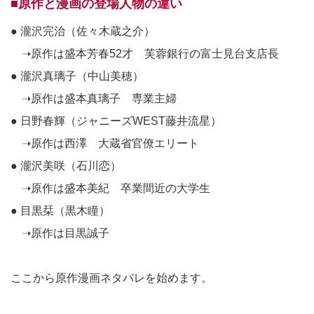
■原作と漫画の登場人物の違い
● 瀧沢完治（佐々木蔵之介）
➝原作は盛本芳春52才 芙蓉銀行の富士見台支店長
● 瀧沢真璃子（中山美穂）
➝原作は盛本真璃子 専業主婦
● 日野春輝（ジャニーズWEST藤井流星）
➝原作は西澤 大蔵省官僚エリート
● 瀧沢美咲（石川恋）
➝原作は盛本美紀 卒業間近の大学生
● 目黒栞（黒木瞳）
➝原作は目黒誠子
ここから原作漫画ネタバレを始めます。