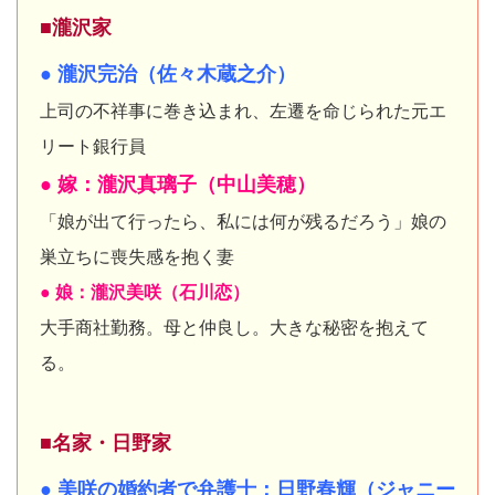
■瀧沢家
● 瀧沢完治（佐々木蔵之介）
上司の不祥事に巻き込まれ、左遷を命じられた元エ
リート銀行員
● 嫁：瀧沢真璃子（中山美穂）
「娘が出て行ったら、私には何が残るだろう」娘の
巣立ちに喪失感を抱く妻
● 娘：瀧沢美咲（石川恋）
大手商社勤務。母と仲良し。大きな秘密を抱えて
る。
■名家・日野家
● 美咲の婚約者で弁護士：日野春輝（ジャニー