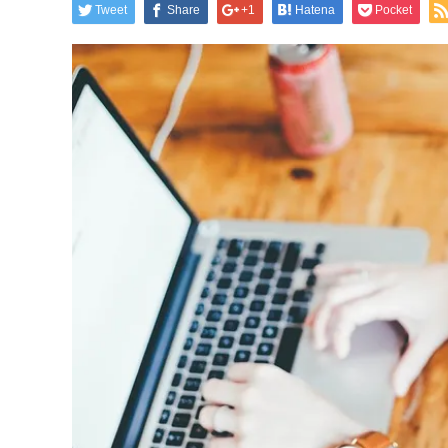
Tweet
Share
+1
Hatena
Pocket