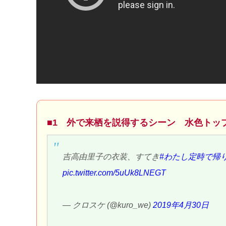
■1 外で来栖を説得するシーン 水色トッ
吉高由里子の衣装、すてき
#わたし定時で帰
pic.twitter.com/5uUk8LNEGT
— クロスケ (@kuro_we)
2019年4月30日