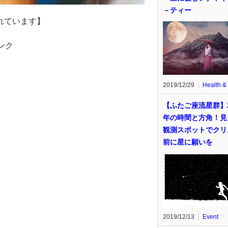
－ティー
れています】
ンク
2019/12/29
Health &
【ふたご座流星群】2
年の時間と方角！見
観測スポットでクリ
前に星に願いを
2019/12/13
Event