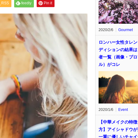
RSS
feedly
Pin it
2020/2/6
Gourmet
ロンハー女性タレン
ディションの結果は
者一覧（画像・プロ
ル）がコレ
2020/1/6
Event
【中華メイクの特徴
方】アイシャドウが
一重に優しいチャイ