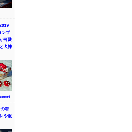
019
タンブ
が可愛
と犬神
ourmet
9の着
レや混