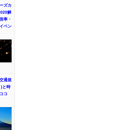
ーズカ
020解
倍率・
イベン
交通規
)と時
ココ