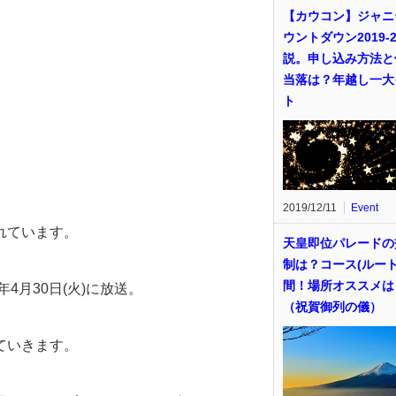
【カウコン】ジャニ
ウントダウン2019-2
説。申し込み方法と
当落は？年越し一大
ト
2019/12/11
Event
れています。
天皇即位パレードの
制は？コース(ルート
間！場所オススメは
4月30日(火)に放送。
（祝賀御列の儀）
ていきます。