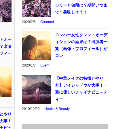
ロリーと値段は？期間いつま
で？美味しそう！
2020/2/6
Gourmet
ロンハー女性タレントオーデ
トオー
ィションの結果は？出演者一
？出演
覧（画像・プロフィール）が
フィー
コレ
2020/1/6
Event
【中華メイクの特徴とやり
方】アイシャドウが大事！一
重に優しいチャイナビュ－テ
ィー
2019/12/29
Health & Beauty
とやり
大事！
ナビュ