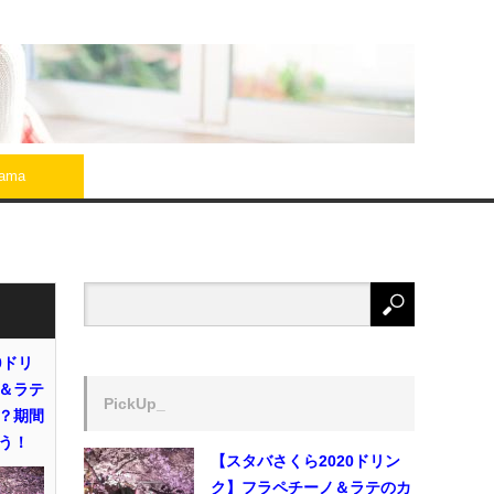
rama
0ドリ
＆ラテ
PickUp_
？期間
う！
【スタバさくら2020ドリン
ク】フラペチーノ＆ラテのカ