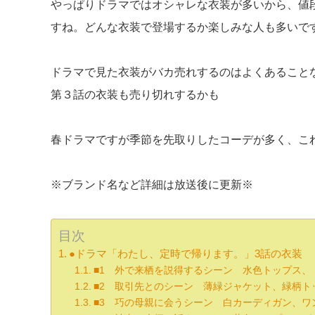
やっぱりドラマではオシャレな衣装が多いから、値
すね。どんな衣装で登場するか楽しみな人も多いで
ドラマで見た衣装がバカ売れするのはよくあること
第３話の衣装も売り切れするかも
春ドラマですが季節を先取りしたコーデが多く、こ
※ブランド名など詳細は放送後に更新※
目次
●ドラマ「わたし、定時で帰ります。」3話の衣装
■1 外で来栖を説得するシーン 水色トップス、
■2 取引先とのシーン 薄緑ジャケット、緑柄ト
■3 巧の母親に会うシーン 白カーディガン、ワ