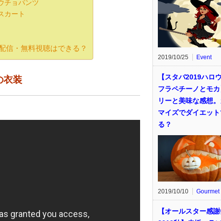
ウチョパンツ
スカート
し配信・無料視聴はできる？
2019/10/25
Event
【スタバ2019ハロ
の衣装
フラペチーノとモカ
リーと美味な感想。
マイズでダイエット
る？
2019/10/10
Gourmet
【オールスター感謝