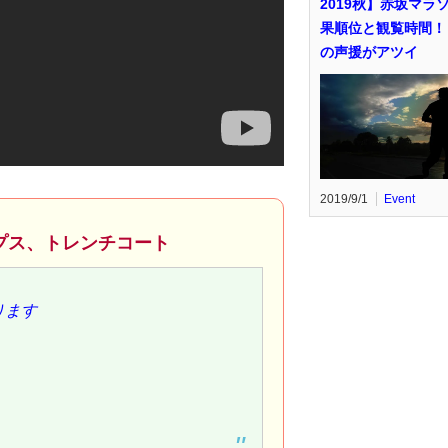
2019秋】赤坂マラ
果順位と観覧時間！
の声援がアツイ
2019/9/1
Event
プス、トレンチコート
ります