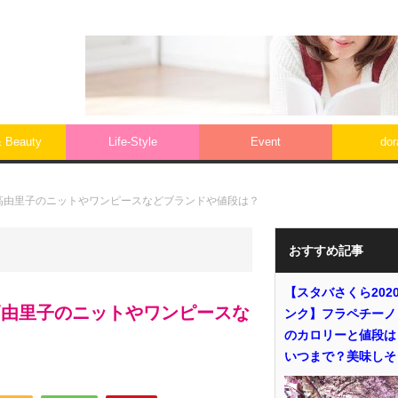
& Beauty
Life‐Style
Event
do
高由里子のニットやワンピースなどブランドや値段は？
おすすめ記事
【スタバさくら202
高由里子のニットやワンピースな
ンク】フラペチーノ
のカロリーと値段は
いつまで？美味しそ