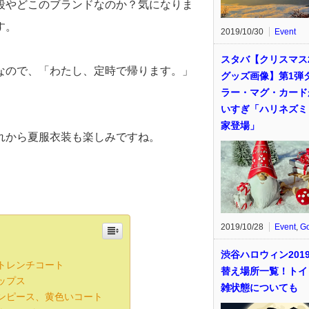
段やどこのブランドなのか？気になりま
す。
2019/10/30
Event
スタバ【クリスマス2
なので、「わたし、定時で帰ります。」
グッズ画像】第1弾
ラー・マグ・カード
いすぎ「ハリネズミ
家登場」
れから夏服衣装も楽しみですね。
2019/10/28
Event
,
G
渋谷ハロウィン201
トレンチコート
替え場所一覧！トイ
ップス
雑状態についても
ンピース、黄色いコート