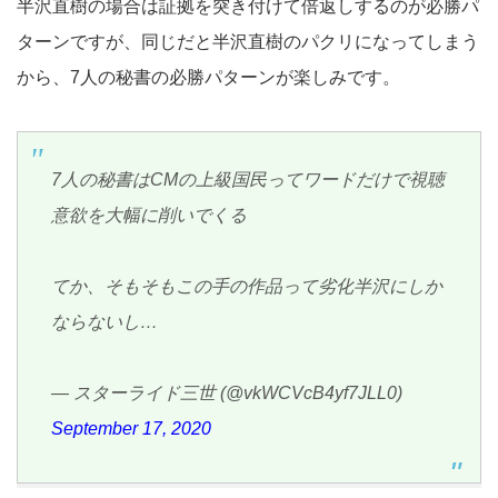
半沢直樹の場合は証拠を突き付けて倍返しするのが必勝パ
ターンですが、同じだと半沢直樹のパクリになってしまう
から、7人の秘書の必勝パターンが楽しみです。
7人の秘書はCMの上級国民ってワードだけで視聴
意欲を大幅に削いでくる
てか、そもそもこの手の作品って劣化半沢にしか
ならないし…
— スターライド三世 (@vkWCVcB4yf7JLL0)
September 17, 2020