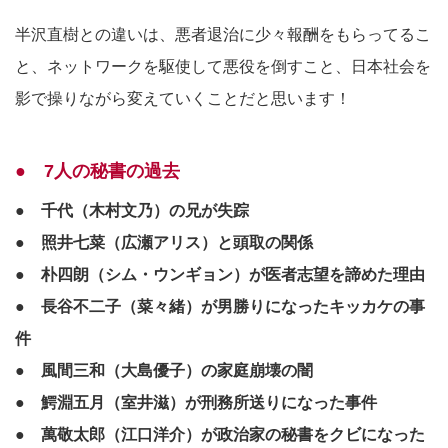
半沢直樹との違いは、悪者退治に少々報酬をもらってるこ
と、ネットワークを駆使して悪役を倒すこと、日本社会を
影で操りながら変えていくことだと思います！
● 7人の秘書の過去
● 千代（木村文乃）の兄が失踪
● 照井七菜（広瀬アリス）と頭取の関係
● 朴四朗（シム・ウンギョン）が医者志望を諦めた理由
● 長谷不二子（菜々緒）が男勝りになったキッカケの事
件
● 風間三和（大島優子）の家庭崩壊の闇
● 鰐淵五月（室井滋）が刑務所送りになった事件
● 萬敬太郎（江口洋介）が政治家の秘書をクビになった