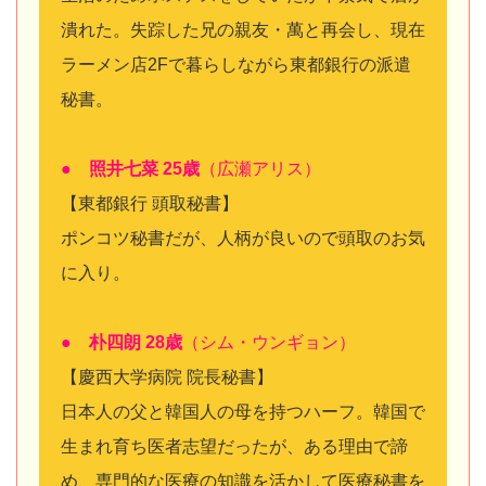
潰れた。失踪した兄の親友・萬と再会し、現在
ラーメン店2Fで暮らしながら東都銀行の派遣
秘書。
● 照井七菜 25歳
（広瀬アリス）
【東都銀行 頭取秘書】
ポンコツ秘書だが、人柄が良いので頭取のお気
に入り。
● 朴四朗 28歳
（シム・ウンギョン）
【慶西大学病院 院長秘書】
日本人の父と韓国人の母を持つハーフ。韓国で
生まれ育ち医者志望だったが、ある理由で諦
め、専門的な医療の知識を活かして医療秘書を