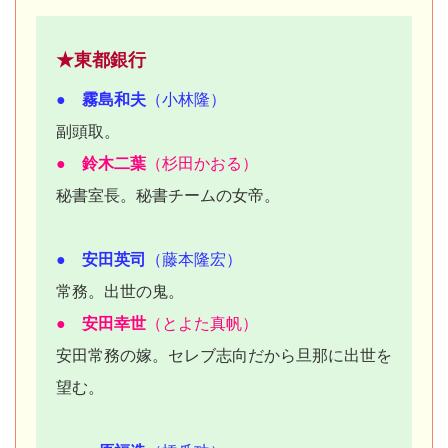
★東都銀行
● 霧島和夫
（小林隆）
副頭取。
● 鈴木二葉
（杉田かおる）
秘書室長。秘書チームの女帝。
● 安田英司
（藤本隆宏）
常務。出世の鬼。
● 安田幸世
（とよた真帆）
安田常務の嫁。セレブ志向だから旦那に出世を
望む。