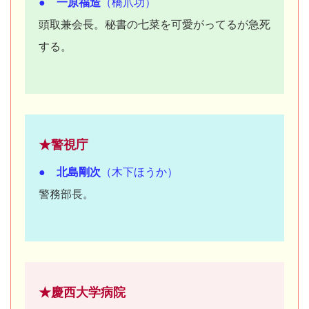
● 一原福造
（橋爪功）
頭取兼会長。秘書の七菜を可愛がってるが急死
する。
★警視庁
● 北島剛次
（木下ほうか）
警務部長。
★慶西大学病院