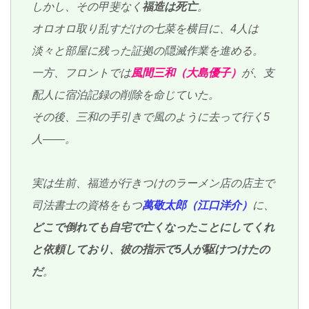
しかし、その甲斐なく
福造は死亡
。
オロオロ取り乱すだけの七菜を横目に、4人は
淡々と部屋に残った証拠の隠滅作業を進める。
一方、フロントでは
風間三和（大島優子）
が、支
配人に宿泊記録の削除を命じていた。
その後、三和の手引きで風のように去って行く5
人――。
実は生前、福造が行きつけのラーメン店の店主で
司法書士の資格をもつ
萬敬太郎（江口洋介）
に、
どこで倒れても自宅で亡くなったことにしてくれ
と依頼しており、彼の指示で5人が駆けつけたの
だ
。