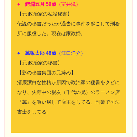
● 鰐淵五月 59歳
（室井滋）
【元 政治家の私設秘書】
伝説の秘書だったが過去に事件を起こして刑務
所に服役した。現在は家政婦。
● 萬敬太郎 48歳
（江口洋介）
【元 政治家の秘書】
【影の秘書集団の元締め】
清廉潔白な性格が原因で政治家の秘書をクビに
なり、失踪中の親友（千代の兄）のラーメン店
『萬』を買い戻して店主をしてる。副業で司法
書士をしてる。