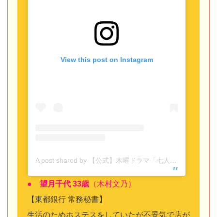
View this post on Instagram
A post shared by 【公式】木曜ドラマ「七人の秘書」 (@7_hisho_tvasahi)
● 望月千代 33歳
（木村文乃）
【東都銀行 常務秘書】
生活のためホステスをしていたが不景気で店が