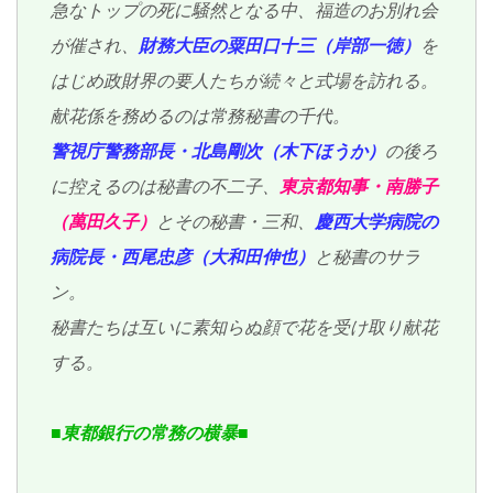
急なトップの死に騒然となる中、福造のお別れ会
が催され、
財務大臣の粟田口十三（岸部一徳）
を
はじめ政財界の要人たちが続々と式場を訪れる。
献花係を務めるのは常務秘書の千代。
警視庁警務部長・北島剛次（木下ほうか）
の後ろ
に控えるのは秘書の不二子、
東京都知事・南勝子
（萬田久子）
とその秘書・三和、
慶西大学病院の
病院長・西尾忠彦（大和田伸也）
と秘書のサラ
ン。
秘書たちは互いに素知らぬ顔で花を受け取り献花
する。
■東都銀行の常務の横暴■