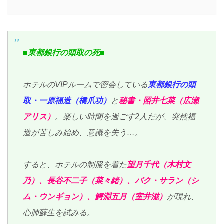
■東都銀行の頭取の死■
ホテルのVIPルームで密会している
東都銀行の頭
取・一原福造（橋爪功）
と
秘書・照井七菜（広瀬
アリス）
。楽しい時間を過ごす2人だが、突然福
造が苦しみ始め、意識を失う…。
すると、ホテルの制服を着た
望月千代（木村文
乃）、長谷不二子（菜々緒）、パク・サラン（シ
ム・ウンギョン）、鰐淵五月（室井滋）
が現れ、
心肺蘇生を試みる。