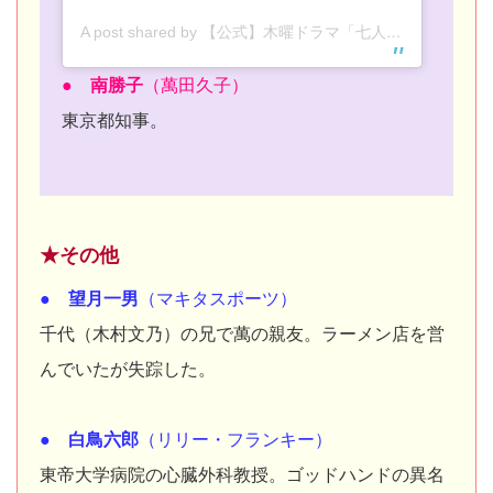
A post shared by 【公式】木曜ドラマ「七人の秘書」 (@7_hisho_tvasahi)
● 南勝子
（萬田久子）
東京都知事。
★その他
● 望月一男
（マキタスポーツ）
千代（木村文乃）の兄で萬の親友。ラーメン店を営
んでいたが失踪した。
● 白鳥六郎
（リリー・フランキー）
東帝大学病院の心臓外科教授。ゴッドハンドの異名