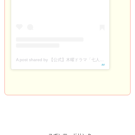
A post shared by 【公式】木曜ドラマ「七人の秘書」 (@7_hisho_tvasahi)