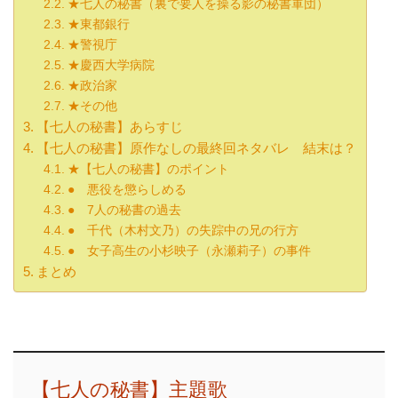
★七人の秘書（裏で要人を操る影の秘書軍団）
★東都銀行
★警視庁
★慶西大学病院
★政治家
★その他
【七人の秘書】あらすじ
【七人の秘書】原作なしの最終回ネタバレ 結末は？
★【七人の秘書】のポイント
● 悪役を懲らしめる
● 7人の秘書の過去
● 千代（木村文乃）の失踪中の兄の行方
● 女子高生の小杉映子（永瀬莉子）の事件
まとめ
【七人の秘書】主題歌