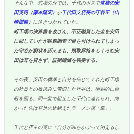
そんな中、式場の外では、千代のボスで
常務の安
田英司（藤本隆宏）
が
千代田支店長の守谷正（山
崎樹範）
に泣きつかれていた。
町工場の決算書を改ざん、不正融資した金を安田
に回していたが税務調査で目を付けられてしまっ
た守谷が窮状を訴えるも、頭取昇格をもくろむ安
田は耳を貸さず、証拠隠滅を強要する。
その夜、安田の横暴と自分を信じてくれた町工場
の社長との板挟みに苦悩した守谷は、衝動的に自
殺を図る。間一髪で阻止した千代に連れられ、向
かった先は客足の途絶えたラーメン店「萬」。
千代と店主の萬に「自分が罪をかぶって消えるし