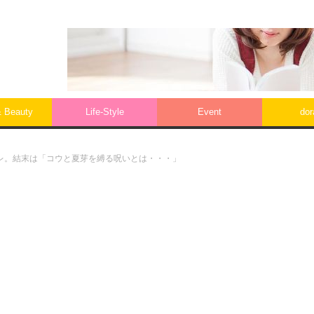
& Beauty
Life‐Style
Event
do
レ。結末は「コウと夏芽を縛る呪いとは・・・」