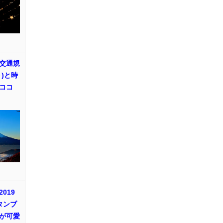
交通規
)と時
ココ
019
タンブ
が可愛