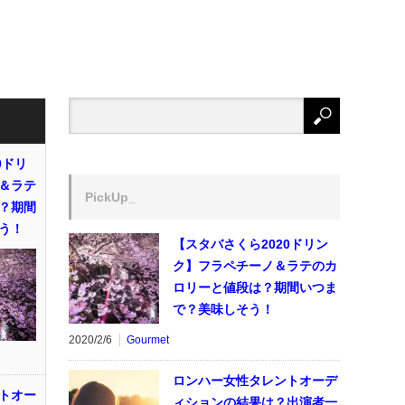
0ドリ
＆ラテ
PickUp_
？期間
う！
【スタバさくら2020ドリン
ク】フラペチーノ＆ラテのカ
ロリーと値段は？期間いつま
で？美味しそう！
2020/2/6
Gourmet
ロンハー女性タレントオーデ
トオー
ィションの結果は？出演者一