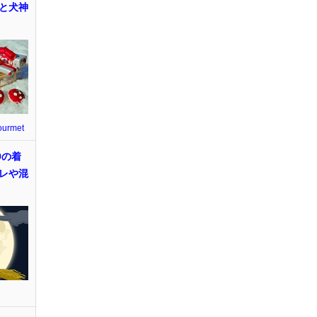
と犬神
ourmet
9の着
レや混