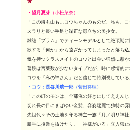
★
・望月夏芽
（小松菜奈）
「この海も山も…コウちゃんのものだ、私も、コ
スラリと長い手足と端正な顔立ちの美少女。
雑誌「プラム」でティーンモデルとして絶頂期に
欲する「何か」から遠ざかってしまったと落ち込
気を持つクラスメイトのコウと出会い強烈に惹か
普段は言葉数が少ないタイプだが、時に感情的に
コウを「私の神さん」だと信じて特別視している
・コウ：長谷川航一郎
（菅田将暉）
「この町のモンは、全部俺の好きにしてええんじ
切れ長の目にまばゆい金髪、容姿端麗で独特の雰
先祖代々その土地を守る神主一族「月ノ明リ神社
勝手に授業を抜けたり、「神様がいる」立入禁止