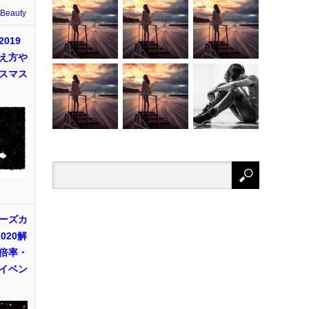
 Beauty
019
え方や
スマス
ーズカ
020解
倍率・
イベン