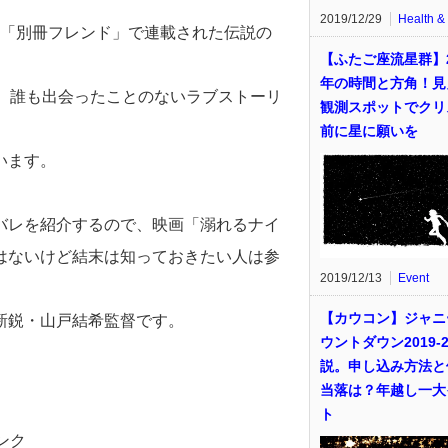
2019/12/29
Health &
談社「別冊フレンド」で連載された伝説の
【ふたご座流星群】2
年の時間と方角！見
、誰も出会ったことのないラブストーリ
観測スポットでクリ
前に星に願いを
います。
バレを紹介するので、映画「溺れるナイ
はないけど結末は知っておきたい人は参
2019/12/13
Event
【カウコン】ジャニ
新鋭・山戸結希監督です。
ウントダウン2019-2
説。申し込み方法と
当落は？年越し一大
ト
ンク