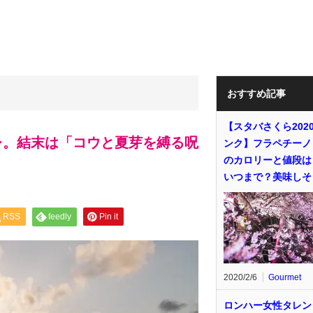
おすすめ記事
【スタバさくら202
レ。結末は「コウと夏芽を縛る呪
ンク】フラペチーノ
のカロリーと値段は
いつまで？美味しそ
RSS
feedly
Pin it
2020/2/6
Gourmet
ロンハー女性タレン