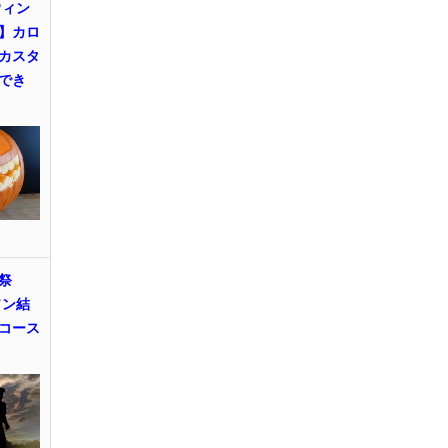
ウィン
】カロ
カスタ
でき
祭
ソン結
コース