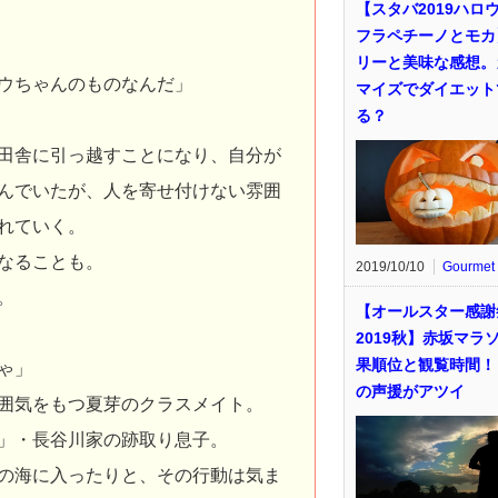
【スタバ2019ハロ
フラペチーノとモカ
リーと美味な感想。
ウちゃんのものなんだ」
マイズでダイエット
る？
田舎に引っ越すことになり、自分が
んでいたが、人を寄せ付けない雰囲
れていく。
なることも。
2019/10/10
Gourmet
。
【オールスター感謝
2019秋】赤坂マラ
果順位と観覧時間！
ゃ」
の声援がアツイ
囲気をもつ夏芽のクラスメイト。
」・長谷川家の跡取り息子。
の海に入ったりと、その行動は気ま