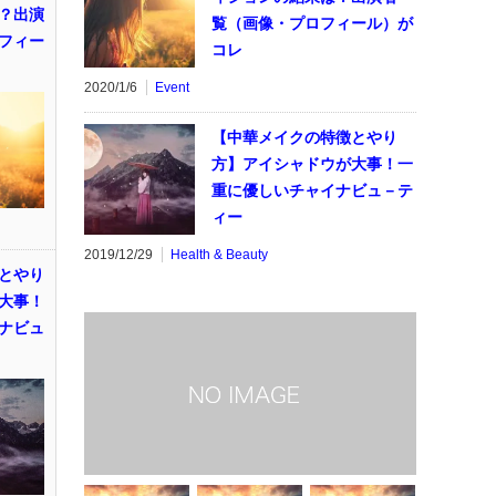
？出演
覧（画像・プロフィール）が
フィー
コレ
2020/1/6
Event
【中華メイクの特徴とやり
方】アイシャドウが大事！一
重に優しいチャイナビュ－テ
ィー
2019/12/29
Health & Beauty
とやり
大事！
ナビュ