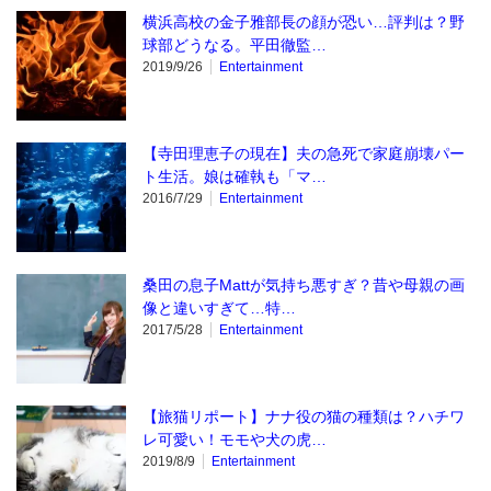
横浜高校の金子雅部長の顔が恐い…評判は？野
球部どうなる。平田徹監…
2019/9/26
Entertainment
【寺田理恵子の現在】夫の急死で家庭崩壊パー
ト生活。娘は確執も「マ…
2016/7/29
Entertainment
桑田の息子Mattが気持ち悪すぎ？昔や母親の画
像と違いすぎて…特…
2017/5/28
Entertainment
【旅猫リポート】ナナ役の猫の種類は？ハチワ
レ可愛い！モモや犬の虎…
2019/8/9
Entertainment