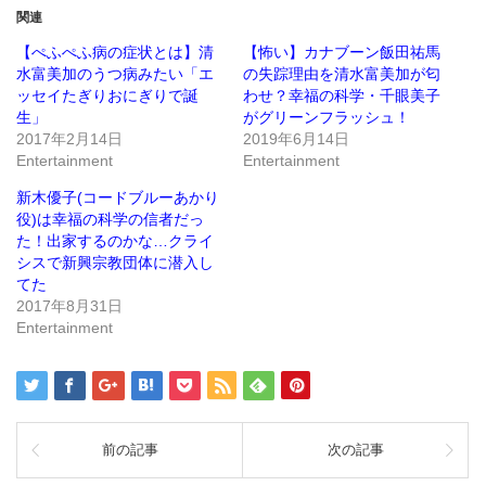
で
は
関連
共
ク
有
リ
(新
ッ
【ぺふぺふ病の症状とは】清
【怖い】カナブーン飯田祐馬
し
ク
水富美加のうつ病みたい「エ
の失踪理由を清水富美加が匂
い
し
ウ
て
ッセイたぎりおにぎりで誕
わせ？幸福の科学・千眼美子
ィ
く
ン
だ
生」
がグリーンフラッシュ！
ド
さ
2017年2月14日
2019年6月14日
ウ
い
で
(新
Entertainment
Entertainment
開
し
き
い
ま
ウ
新木優子(コードブルーあかり
す)
ィ
ン
役)は幸福の科学の信者だっ
ド
た！出家するのかな…クライ
ウ
で
シスで新興宗教団体に潜入し
開
き
てた
ま
2017年8月31日
す)
Entertainment
前の記事
次の記事