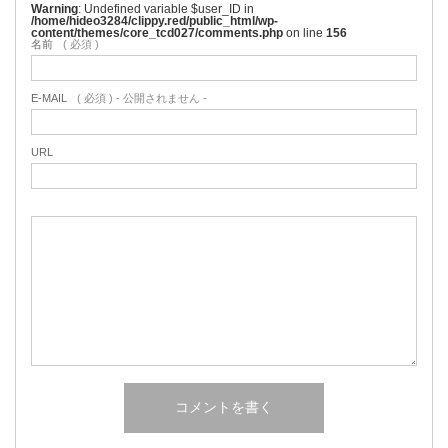
Warning
: Undefined variable $user_ID in
/home/hideo3284/clippy.red/public_html/wp-
content/themes/core_tcd027/comments.php
on line
156
名前
( 必須 )
E-MAIL
( 必須 ) - 公開されません -
URL