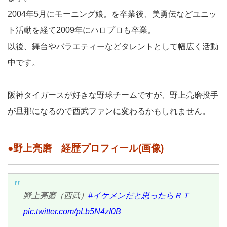
2004年5月にモーニング娘。を卒業後、美勇伝などユニッ
ト活動を経て2009年にハロプロも卒業。
以後、舞台やバラエティーなどタレントとして幅広く活動
中です。
阪神タイガースが好きな野球チームですが、野上亮磨投手
が旦那になるので西武ファンに変わるかもしれません。
●野上亮磨 経歴プロフィール(画像)
野上亮磨（西武）
#イケメンだと思ったらＲＴ
pic.twitter.com/pLb5N4zI0B