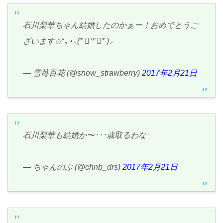
石川梨華ちゃん結婚したのかぁー！おめでとうご
ざいます✩°｡⋆⸜(* ॑꒳ ॑* )⸝
— 雪苺百花 (@snow_strawberry)
2017年2月21日
石川梨華も結婚か〜･･･歳取るわな
— ちゃんのぶ (@chnb_drs)
2017年2月21日