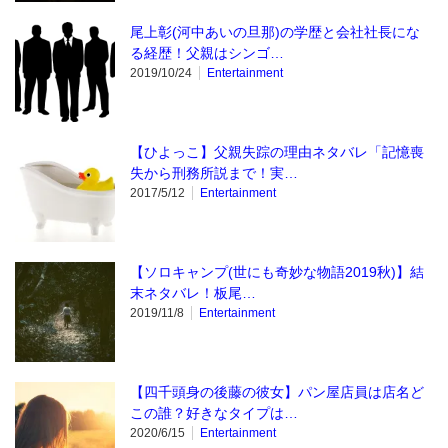
尾上彰(河中あいの旦那)の学歴と会社社長にな
る経歴！父親はシンゴ…
2019/10/24
Entertainment
【ひよっこ】父親失踪の理由ネタバレ「記憶喪
失から刑務所説まで！実…
2017/5/12
Entertainment
【ソロキャンプ(世にも奇妙な物語2019秋)】結
末ネタバレ！板尾…
2019/11/8
Entertainment
【四千頭身の後藤の彼女】パン屋店員は店名ど
この誰？好きなタイプは…
2020/6/15
Entertainment