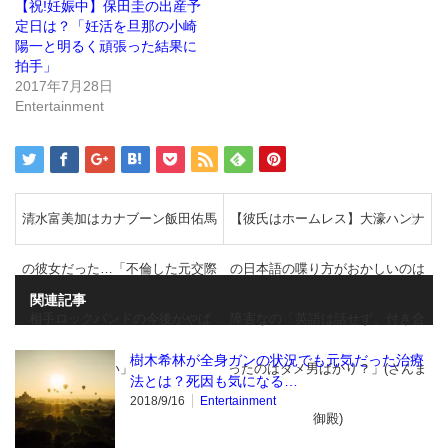
ま
ウ
【祝!妊娠中】保田圭の出産予
す)
ィ
ン
定日は？「妊活を旦那の小崎
ド
陽一と明るく頑張った結果に
ウ
で
拍手」
開
き
2017年7月28日
ま
Entertainment
す)
清水富美加はカナブーン飯田佑馬
【彼氏はホームレス】大濠ハンナ
の彼女だった…「不倫した元交際
の日本語の喋り方がおかしいのは
関連記事
相手ロックバンドの今後がやば
障害なの「英語は話せず、付き合
樹木希林が全身ガンの状況でも元気だった治療
い」
ったのはダメ男ばかり？」(さんま
法とは？死因も気になる…
2018/9/16
Entertainment
御殿)