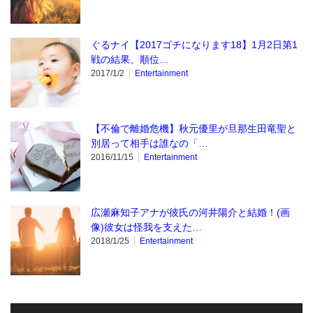
ぐるナイ【2017ゴチになります18】1月2日第1
戦の結果、順位…
2017/1/2
Entertainment
【不倫で離婚危機】秋元優里が旦那生田竜聖と
別居って相手は誰なの「…
2016/11/15
Entertainment
広瀬麻知子アナが彼氏の河井陽介と結婚！(画
像)彼女は怪我を支えた…
2018/1/25
Entertainment