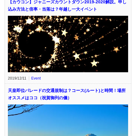
【カウコン】ジャニーズカウントダウン2019-2020解説。申し
込み方法と倍率・当落は？年越し一大イベント
2019/12/11
Event
天皇即位パレードの交通規制は？コース(ルート)と時間！場所
オススメはココ（祝賀御列の儀）