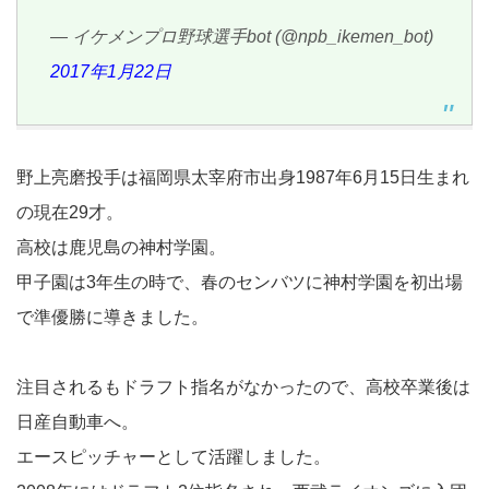
— イケメンプロ野球選手bot (@npb_ikemen_bot)
2017年1月22日
野上亮磨投手は福岡県太宰府市出身1987年6月15日生まれ
の現在29才。
高校は鹿児島の神村学園。
甲子園は3年生の時で、春のセンバツに神村学園を初出場
で準優勝に導きました。
注目されるもドラフト指名がなかったので、高校卒業後は
日産自動車へ。
エースピッチャーとして活躍しました。