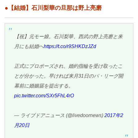
●【結婚】石川梨華の旦那は野上亮磨
【祝】元モー娘。石川梨華、西武の野上亮磨と来
月にも結婚へ
https://t.co/r9SHKDzJZd
正式にプロポーズされ、婚約指輪を受け取ったこ
とが分かった。早ければ来月31日のパ・リーグ開
幕前に婚姻届を提出する。
pic.twitter.com/SXr5FhL4rO
— ライブドアニュース (@livedoornews)
2017年2
月20日