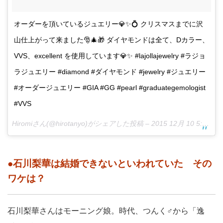
オーダーを頂いているジュエリー💎✨💍 クリスマスまでに沢
山仕上がって来ました🎅🎄🎁 ダイヤモンドは全て、Dカラー、
VVS、excellent を使用しています💎✨ #lajollajewelry #ラジョ
ラジュエリー #diamond #ダイヤモンド #jewelry #ジュエリー
#オーダージュエリー #GIA #GG #pearl #graduategemologist
#VVS
Hiromiさん(@hirotanyo)がシェアした投稿 –
2015 12月 10 5:25午前 PST
●石川梨華は結婚できないといわれていた その
ワケは？
石川梨華さんはモーニング娘。時代、つんく♂から「逸