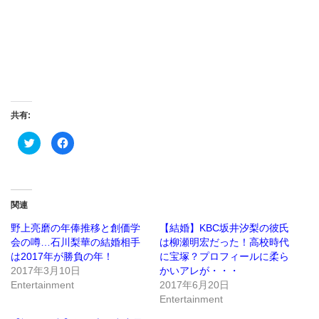
共有:
ク
Facebook
リ
で
ッ
共
ク
有
し
す
て
る
Twitter
に
で
は
関連
共
ク
有
リ
(新
ッ
野上亮磨の年俸推移と創価学
【結婚】KBC坂井汐梨の彼氏
し
ク
会の噂…石川梨華の結婚相手
は柳瀬明宏だった！高校時代
い
し
ウ
て
は2017年が勝負の年！
に宝塚？プロフィールに柔ら
ィ
く
ン
だ
2017年3月10日
かいアレが・・・
ド
さ
Entertainment
2017年6月20日
ウ
い
で
(新
Entertainment
開
し
き
い