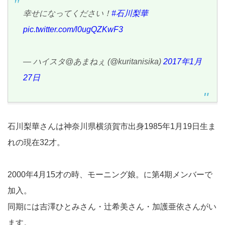
幸せになってください！
#石川梨華
pic.twitter.com/l0ugQZKwF3
— ハイスタ@あまねぇ (@kuritanisika)
2017年1月
27日
石川梨華さんは神奈川県横須賀市出身1985年1月19日生ま
れの現在32才。
2000年4月15才の時、モーニング娘。に第4期メンバーで
加入。
同期には吉澤ひとみさん・辻希美さん・加護亜依さんがい
ます。