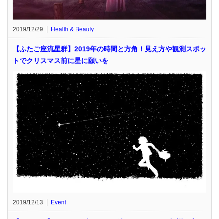
2019/12/29
Health & Beauty
【ふたご座流星群】2019年の時間と方角！見え方や観測スポッ
トでクリスマス前に星に願いを
2019/12/13
Event