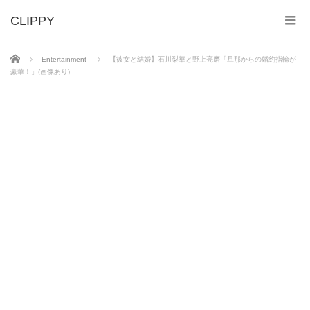
ホーム
Entertainment
【彼女と結婚】石川梨華と野上亮磨「旦那からの婚約指輪が
豪華！」(画像あり)