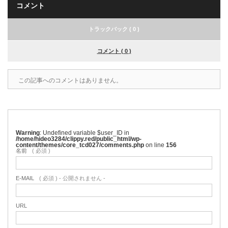
コメント
トラックバック ( 0 )
コメント ( 0 )
この記事へのコメントはありません。
Warning
: Undefined variable $user_ID in
/home/hideo3284/clippy.red/public_html/wp-
content/themes/core_tcd027/comments.php
on line
156
名前
( 必須 )
E-MAIL
( 必須 ) - 公開されません -
URL