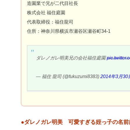
造園業で兄が二代目社長
株式会社 福住庭園
代表取締役：福住龍司
住所：神奈川県横浜市瀬谷区瀬谷町34-1
ダレノガレ明美兄の会社福住庭園
pic.twitte
— 福住 龍司 (@fukuzumi8383)
2014年3月30
●ダレノガレ明美 可愛すぎる姪っ子の名前