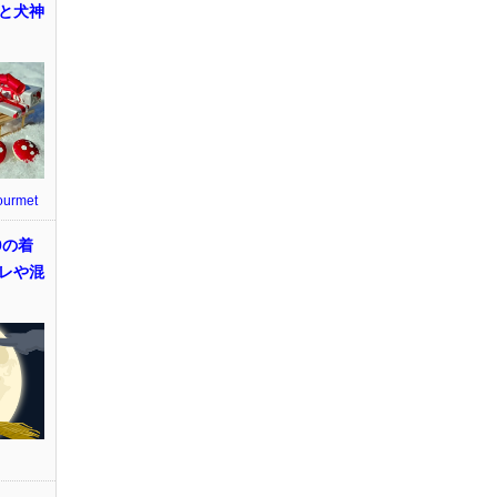
と犬神
ourmet
9の着
レや混