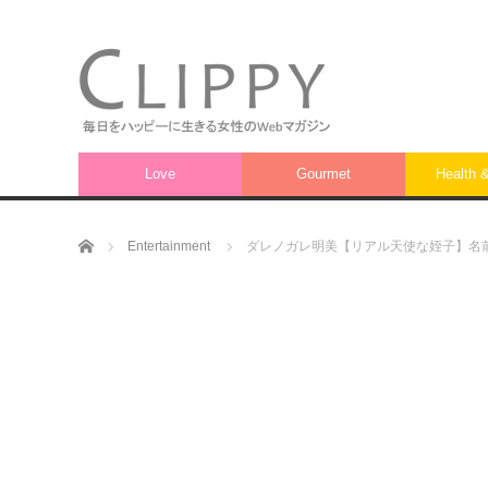
Love
Gourmet
Health 
ホーム
Entertainment
ダレノガレ明美【リアル天使な姪子】名