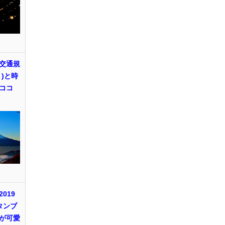
交通規
)と時
ココ
019
タンブ
が可愛