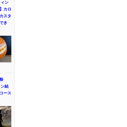
ウィン
】カロ
カスタ
でき
祭
ソン結
コース