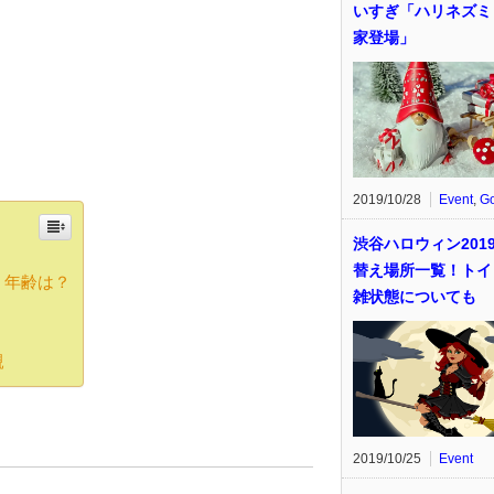
いすぎ「ハリネズミ
家登場」
2019/10/28
Event
,
G
渋谷ハロウィン201
替え場所一覧！トイ
！年齢は？
雑状態についても
親
2019/10/25
Event