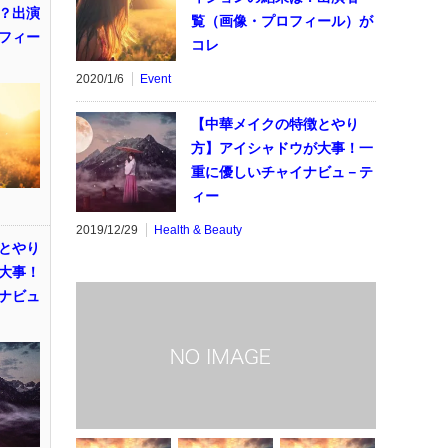
？出演
覧（画像・プロフィール）が
フィー
コレ
2020/1/6
Event
【中華メイクの特徴とやり
方】アイシャドウが大事！一
重に優しいチャイナビュ－テ
ィー
2019/12/29
Health & Beauty
とやり
大事！
ナビュ