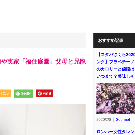
おすすめ記事
【スタバさくら202
前や実家「福住庭園」父母と兄龍
ンク】フラペチーノ
のカロリーと値段は
いつまで？美味しそ
RSS
feedly
Pin it
2020/2/6
Gourmet
ロンハー女性タレン