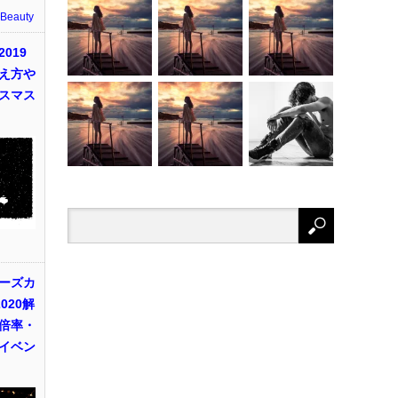
 Beauty
019
え方や
スマス
ーズカ
020解
倍率・
イベン