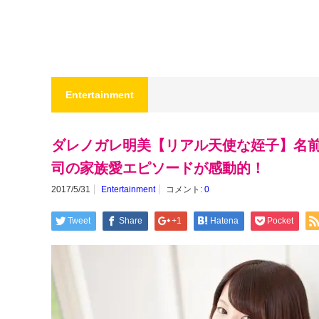
Entertainment
ダレノガレ明美【リアル天使な姪子】名
司の家族愛エピソードが感動的！
2017/5/31
Entertainment
コメント:
0
Tweet
Share
+1
Hatena
Pocket