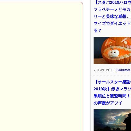
【スタバ2019ハロ
フラペチーノとモカ
リーと美味な感想。
マイズでダイエット
る？
2019/10/10
Gourmet
【オールスター感謝
2019秋】赤坂マラ
果順位と観覧時間！
の声援がアツイ