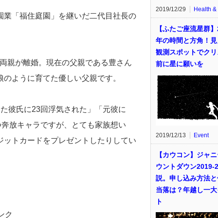
2019/12/29
Health &
園業「福住庭園」を継いだ二代目社長の
【ふたご座流星群】2
年の時間と方角！見
観測スポットでクリ
、両親が離婚。現在の父親である豊さん
前に星に願いを
娘のように育てた優しい父親です。
た彼氏に23回浮気された」「元彼に
つ奔放キャラですが、とても家族想い
2019/12/13
Event
ジットカードをプレゼントしたりしてい
【カウコン】ジャニ
ウントダウン2019-2
説。申し込み方法と
当落は？年越し一大
ト
ンク