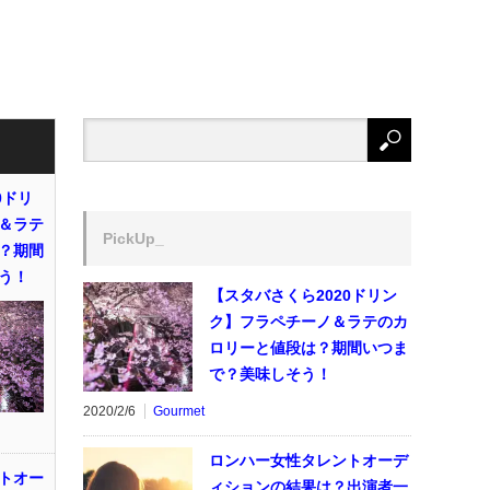
0ドリ
＆ラテ
PickUp_
？期間
う！
【スタバさくら2020ドリン
ク】フラペチーノ＆ラテのカ
ロリーと値段は？期間いつま
で？美味しそう！
2020/2/6
Gourmet
ロンハー女性タレントオーデ
トオー
ィションの結果は？出演者一