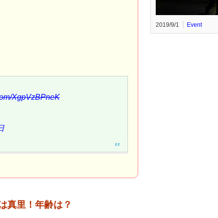
2019/9/1
Event
r.com/XgpVzBPneK
日
は真里！年齢は？