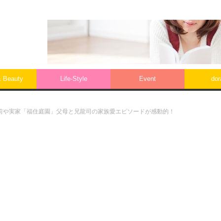
& Beauty
Life‐Style
Event
do
前や実家「福住庭園」父母と兄龍司の家族愛エピソードが感動的！