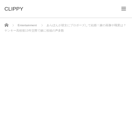
ホーム
Entertainment
あらぽんが彼女にプロポーズして結婚！嫁の画像や職業は？
ヤンキー高校後13年交際で嫁に祝福の声多数