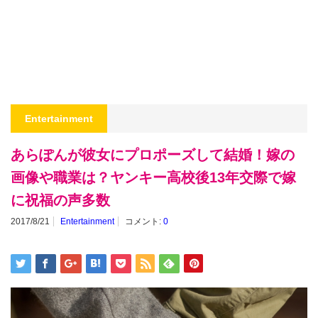
Entertainment
あらぽんが彼女にプロポーズして結婚！嫁の
画像や職業は？ヤンキー高校後13年交際で嫁
に祝福の声多数
2017/8/21
Entertainment
コメント:
0