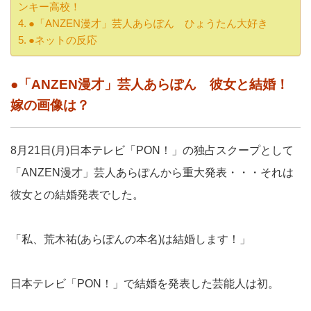
ンキー高校！
●「ANZEN漫才」芸人あらぽん ひょうたん大好き
●ネットの反応
●「ANZEN漫才」芸人あらぽん 彼女と結婚！
嫁の画像は？
8月21日(月)日本テレビ「PON！」の独占スクープとして
「ANZEN漫才」芸人あらぽんから重大発表・・・それは
彼女との結婚発表でした。
「私、荒木祐(あらぽんの本名)は結婚します！」
日本テレビ「PON！」で結婚を発表した芸能人は初。