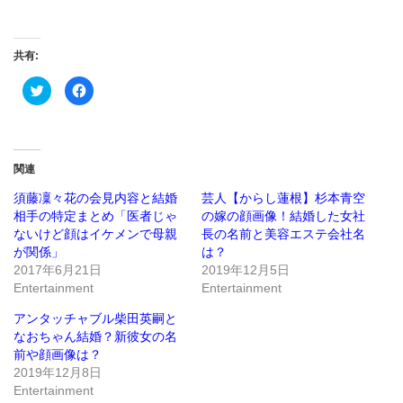
共有:
ク
Facebook
リ
で
ッ
共
ク
有
し
す
て
る
Twitter
に
で
は
関連
共
ク
有
リ
(新
ッ
須藤凜々花の会見内容と結婚
芸人【からし蓮根】杉本青空
し
ク
相手の特定まとめ「医者じゃ
の嫁の顔画像！結婚した女社
い
し
ウ
て
ないけど顔はイケメンで母親
長の名前と美容エステ会社名
ィ
く
ン
だ
が関係」
は？
ド
さ
2017年6月21日
2019年12月5日
ウ
い
で
(新
Entertainment
Entertainment
開
し
き
い
ま
ウ
アンタッチャブル柴田英嗣と
す)
ィ
ン
なおちゃん結婚？新彼女の名
ド
前や顔画像は？
ウ
で
2019年12月8日
開
き
Entertainment
ま