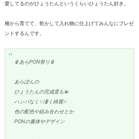
愛してるのがひょうたんというくらいひょうたん好き。
種から育てて、乾かして入れ物に仕上げてみんなにプレゼ
ントするんです。
🏮あらPON祭り🏮
あらぽんの
ひょうたんの完成度も💫
ハンパなく✨凄く綺麗✨
色の配色や組み合わせとか
PONの書体やデザイン