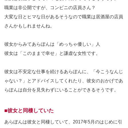
職業は非公開ですが、コンビニの店員さん？
大変な日とヒマな日があるそうなので職業は居酒屋の店員
さんかもしれませんね。
彼女からみてあらぽんは「めっちゃ優しい」人
彼女は「このままで幸せ」と謙虚な女性です。
彼女は不安定な仕事を続けるあらぽんに、「今こうなんじ
ゃない？」とアドバイスしてくれたり、彼女のおかげであ
らぽんは自分を見失わずにいることができるそうです。
■彼女と同棲していた
あらぽんは彼女と同棲していて、2017年5月のはじめに引