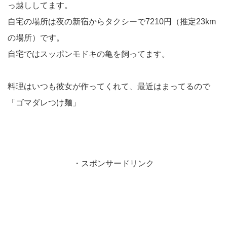
っ越ししてます。
自宅の場所は夜の新宿からタクシーで7210円（推定23km
の場所）です。
自宅ではスッポンモドキの亀を飼ってます。
料理はいつも彼女が作ってくれて、最近はまってるので
「ゴマダレつけ麺」
・スポンサードリンク