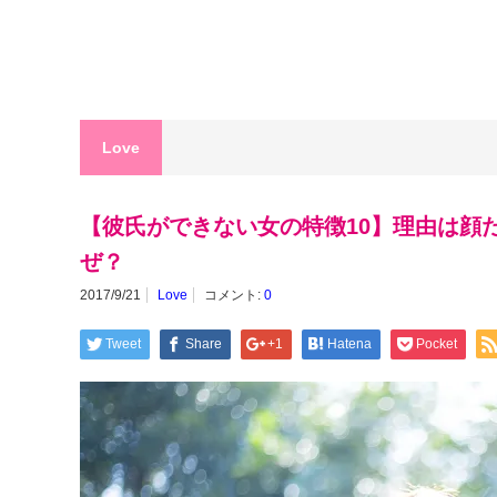
Love
【彼氏ができない女の特徴10】理由は顔
ぜ？
2017/9/21
Love
コメント:
0
Tweet
Share
+1
Hatena
Pocket