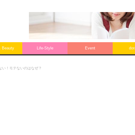
& Beauty
Life‐Style
Event
do
ない！モテないのはなぜ？