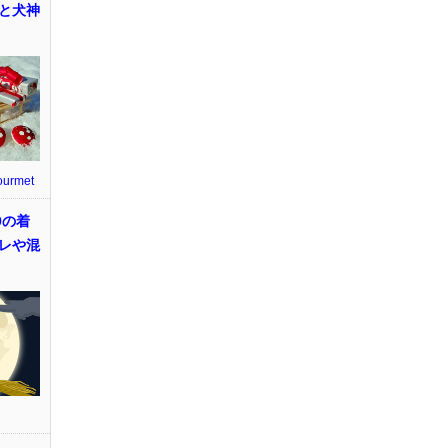
と犬神
ourmet
9の着
レや混