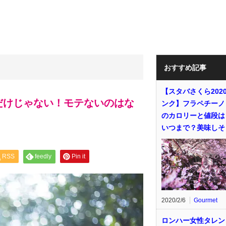
おすすめ記事
【スタバさくら202
だけじゃない！モテないのはな
ンク】フラペチーノ
のカロリーと値段は
いつまで？美味しそ
RSS
feedly
Pin it
2020/2/6
Gourmet
ロンハー女性タレン