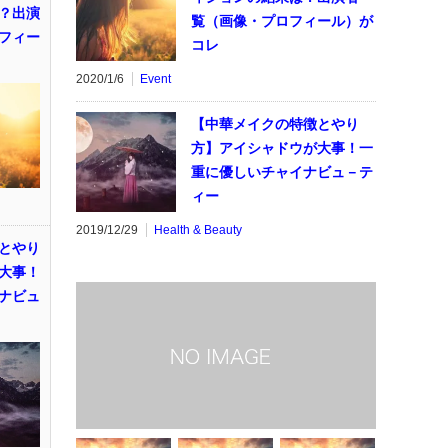
？出演
覧（画像・プロフィール）が
フィー
コレ
2020/1/6
Event
【中華メイクの特徴とやり
方】アイシャドウが大事！一
重に優しいチャイナビュ－テ
ィー
2019/12/29
Health & Beauty
とやり
大事！
ナビュ