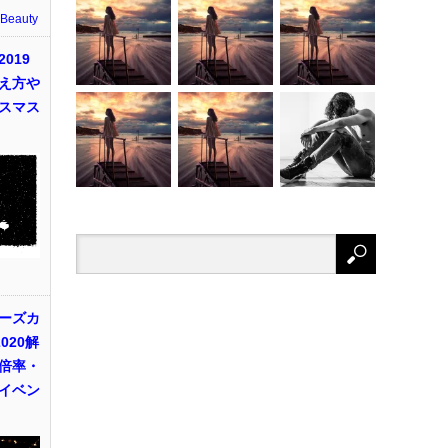
 Beauty
019
え方や
スマス
ーズカ
020解
倍率・
イベン