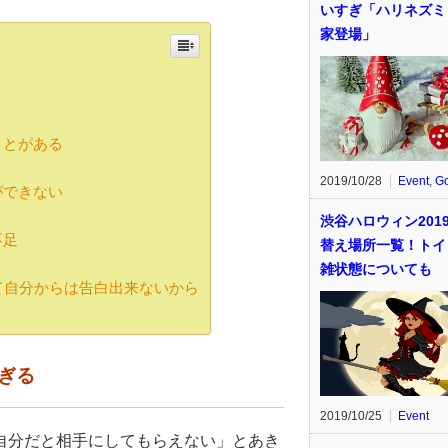
いすぎ「ハリネズミ
家登場」
ことがある
2019/10/28
Event
,
G
ができない
渋谷ハロウィン201
不足
替え場所一覧！トイ
雑状態についても
くて自分からは告白出来ないから
すぎる
2019/10/25
Event
自分だと相手にしてもらえない」とあき