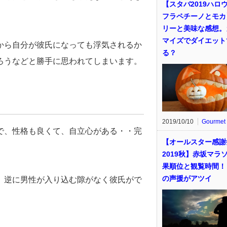
【スタバ2019ハロ
フラペチーノとモカ
リーと美味な感想。
マイズでダイエット
から自分が彼氏になっても浮気されるか
る？
ろうなどと勝手に思われてしまいます。
2019/10/10
Gourmet
で、性格も良くて、自立心がある・・完
【オールスター感謝
2019秋】赤坂マラ
果順位と観覧時間！
の声援がアツイ
、逆に男性が入り込む隙がなく彼氏がで