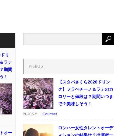
0ドリ
＆ラテ
PickUp_
？期間
う！
【スタバさくら2020ドリン
ク】フラペチーノ＆ラテのカ
ロリーと値段は？期間いつま
で？美味しそう！
2020/2/6
Gourmet
ロンハー女性タレントオーデ
トオー
ィションの結果は？出演者一