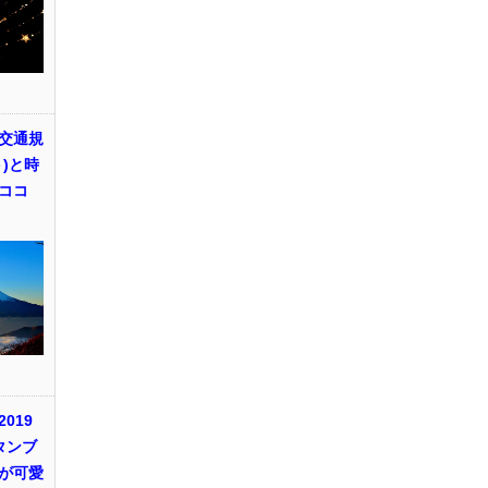
交通規
)と時
ココ
019
タンブ
が可愛