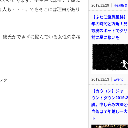
人がいたります。学生時代はモテて彼氏
2019/12/29
Health &
う人も・・・。でもそこには理由があり
【ふたご座流星群】2
年の時間と方角！見
観測スポットでクリ
、彼氏ができずに悩んでいる女性の参考
前に星に願いを
2019/12/13
Event
ンク
【カウコン】ジャニ
ウントダウン2019-2
説。申し込み方法と
当落は？年越し一大
ト