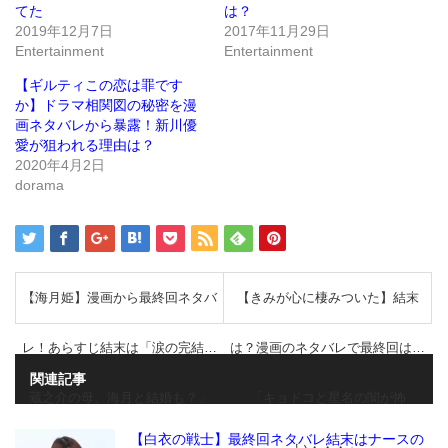
ン
だ
てた
は？
ド
さ
2019年12月7日
2017年11月29日
ウ
い
で
(新
Entertainment
Entertainment
開
し
き
い
ま
ウ
【ギルティこの恋は罪です
す)
ィ
ン
か】ドラマ相関図の秘密を漫
ド
画ネタバレから暴露！新川優
ウ
で
愛が狙われる理由は？
開
き
2020年4月2日
ま
dorama
す)
【海月姫】漫画から最終回ネタバ
【きみが心に棲みついた】結末
レ！あらすじ結末は「涙の完結…
は？漫画のネタバレで最終回は…
関連記事
蔵之介の母、海月と結婚も？」
「キョドコと星名の闇が怖
【白衣の戦士】最終回ネタバレ結末はナースの
い・・・」