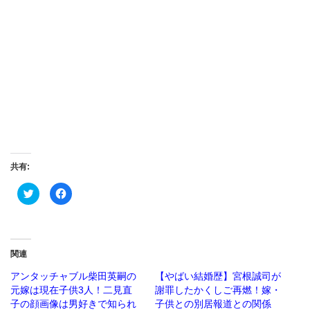
共有:
ク
Facebook
リ
で
ッ
共
ク
有
し
す
て
る
Twitter
に
で
は
関連
共
ク
有
リ
(新
ッ
アンタッチャブル柴田英嗣の
【やばい結婚歴】宮根誠司が
し
ク
元嫁は現在子供3人！二見直
謝罪したかくしご再燃！嫁・
い
し
ウ
て
子の顔画像は男好きで知られ
子供との別居報道との関係
ィ
く