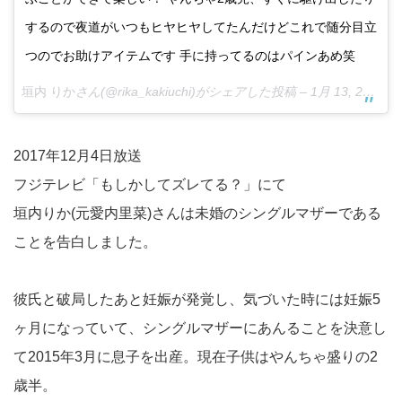
するので夜道がいつもヒヤヒヤしてたんだけどこれで随分目立
つのでお助けアイテムです 手に持ってるのはパインあめ笑
垣内 りか
さん(@rika_kakiuchi)がシェアした投稿 –
1月 13, 2018 at 6:08午前 PST
2017年12月4日放送
フジテレビ「もしかしてズレてる？」にて
垣内りか(元愛内里菜)さんは未婚のシングルマザーである
ことを告白しました。
彼氏と破局したあと妊娠が発覚し、気づいた時には妊娠5
ヶ月になっていて、シングルマザーにあんることを決意し
て2015年3月に息子を出産。現在子供はやんちゃ盛りの2
歳半。