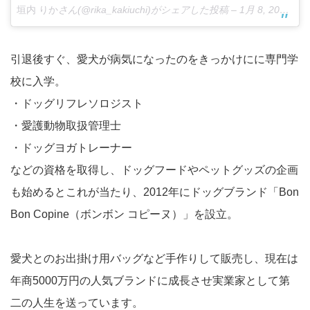
垣内 りか
さん(@rika_kakiuchi)がシェアした投稿 –
1月 8, 2018 at 1:07午前 PST
引退後すぐ、愛犬が病気になったのをきっかけにに専門学
校に入学。
・ドッグリフレソロジスト
・愛護動物取扱管理士
・ドッグヨガトレーナー
などの資格を取得し、ドッグフードやペットグッズの企画
も始めるとこれが当たり、2012年にドッグブランド「Bon
Bon Copine（ボンボン コピーヌ）」を設立。
愛犬とのお出掛け用バッグなど手作りして販売し、現在は
年商5000万円の人気ブランドに成長させ実業家として第
二の人生を送っています。