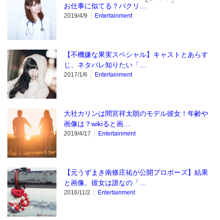
お仕事に似てる？パクリ…
2019/4/9
Entertainment
【不機嫌な果実スペシャル】キャストとあらす
じ、ネタバレ知りたい「…
2017/1/6
Entertainment
大社カリンは間宮祥太朗のモデル彼女！年齢や
画像は？wikiると画…
2019/4/17
Entertainment
【元うずまき南條庄祐が公開プロポーズ】結果
と画像。彼女は誰なの「…
2016/11/2
Entertainment