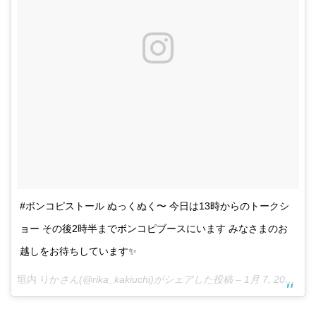
#ボンコピストール ぬっくぬく〜 今日は13時からのトークシ
ョー その後2時半までボンコピブースにいます みなさまのお
越しをお待ちしています✨
垣内 りか
さん(@rika_kakiuchi)がシェアした投稿 –
1月 7, 2018 at 5:11午後 PST