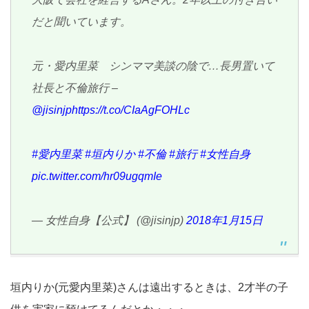
だと聞いています。
元・愛内里菜 シンママ美談の陰で…長男置いて
社長と不倫旅行 –
@jisinjp
https://t.co/CIaAgFOHLc
#愛内里菜
#垣内りか
#不倫
#旅行
#女性自身
pic.twitter.com/hr09ugqmIe
— 女性自身【公式】 (@jisinjp)
2018年1月15日
垣内りか(元愛内里菜)さんは遠出するときは、2才半の子