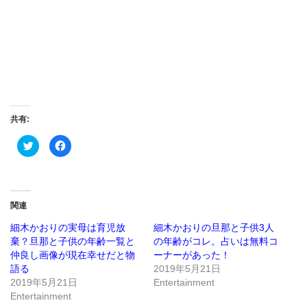
共有:
ク
Facebook
リ
で
ッ
共
ク
有
し
す
て
る
Twitter
に
で
は
関連
共
ク
有
リ
(新
ッ
細木かおりの実母は育児放
細木かおりの旦那と子供3人
し
ク
棄？旦那と子供の年齢一覧と
の年齢がコレ。占いは無料コ
い
し
ウ
て
仲良し画像が現在幸せだと物
ーナーがあった！
ィ
く
ン
だ
語る
2019年5月21日
ド
さ
2019年5月21日
Entertainment
ウ
い
で
(新
Entertainment
開
し