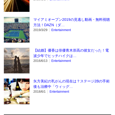
マイアミオープン2019の見逃し動画・無料視聴
方法！DAZN（ダ…
2019/3/29
Entertainment
【結婚】優香は俳優青木崇高の彼女だった！電
波少年でヒッチハイクは…
2016/6/13
Entertainment
矢方美紀の乳がんの現在は？ステージ2Bの手術
後も治療中「ウィッグ…
2018/6/1
Entertainment