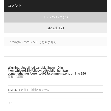
コメント
トラックバック ( 0 )
コメント ( 0 )
この記事へのコメントはありません。
Warning
: Undefined variable $user_ID in
/home/hideo3284/clippy.red/public_html/wp-
content/themes/core_tcd027/comments.php
on line
156
名前
( 必須 )
E-MAIL
( 必須 ) - 公開されません -
URL