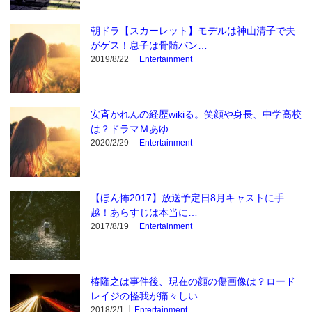
朝ドラ【スカーレット】モデルは神山清子で夫
がゲス！息子は骨髄バン…
2019/8/22
Entertainment
安斉かれんの経歴wikiる。笑顔や身長、中学高校
は？ドラマＭあゆ…
2020/2/29
Entertainment
【ほん怖2017】放送予定日8月キャストに手
越！あらすじは本当に…
2017/8/19
Entertainment
椿隆之は事件後、現在の顔の傷画像は？ロード
レイジの怪我が痛々しい…
2018/2/1
Entertainment