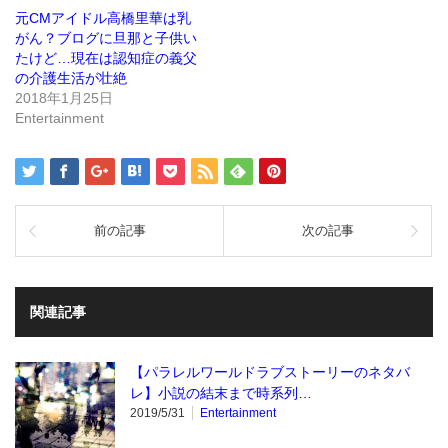
き
い
ま
ウ
元CMアイドル高橋里華は乳
す)
ィ
ン
がん？ブログに旦那と子供い
ド
たけど…現在は認知症の義父
ウ
で
の介護生活が壮絶
開
き
2018年1月25日
ま
Entertainment
す)
前の記事
次の記事
関連記事
【パラレルワールドラブストーリーのネタバ
レ】小説の結末まで時系列…
2019/5/31
Entertainment