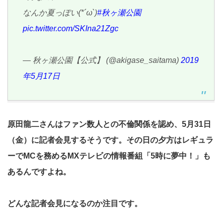
なんか夏っぽい(*´ω`)
#秋ヶ瀬公園
pic.twitter.com/SKIna21Zgc
— 秋ヶ瀬公園【公式】 (@akigase_saitama)
2019
年5月17日
原田龍二さんはファン数人との不倫関係を認め、5月31日
（金）に記者会見するそうです。その日の夕方はレギュラ
ーでMCを務めるMXテレビの情報番組「5時に夢中！」も
あるんですよね。
どんな記者会見になるのか注目です。