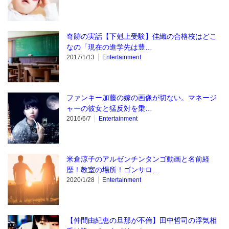
奇跡の実話【下剋上受験】佳織の合格校はどこ
なの「現在の進学先は豊…
2017/1/13
Entertainment
ファンキー加藤の嫁の画像が切ない。マネージ
ャーの彼女と猛反対を乗…
2016/6/7
Entertainment
米倉涼子のアルゼンチンタンゴ動画と名前経
歴！教室の場所！ゴンサロ…
2020/1/28
Entertainment
【仲間由紀恵の旦那が不倫】田中哲司の浮気相