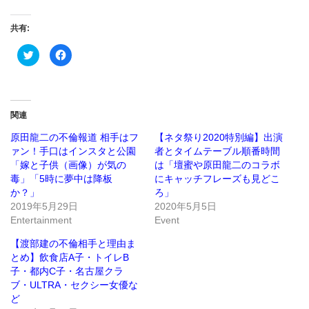
共有:
ク
Facebook
リ
で
ッ
共
ク
有
し
す
て
る
Twitter
に
で
は
関連
共
ク
有
リ
(新
ッ
原田龍二の不倫報道 相手はフ
【ネタ祭り2020特別編】出演
し
ク
ァン！手口はインスタと公園
者とタイムテーブル順番時間
い
し
ウ
て
「嫁と子供（画像）が気の
は「壇蜜や原田龍二のコラボ
ィ
く
ン
だ
毒」「5時に夢中は降板
にキャッチフレーズも見どこ
ド
さ
か？」
ろ」
ウ
い
で
(新
2019年5月29日
2020年5月5日
開
し
き
い
Entertainment
Event
ま
ウ
す)
ィ
ン
【渡部建の不倫相手と理由ま
ド
とめ】飲食店A子・トイレB
ウ
で
子・都内C子・名古屋クラ
開
き
ブ・ULTRA・セクシー女優な
ま
ど
す)