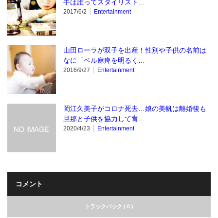
手は誰ってスタイリスト…
2017/6/2
Entertainment
山田ローラが双子を出産！性別や子供の名前は
なに「ベル麻痺を明るく…
2016/9/27
Entertainment
岡江久美子がコロナ死去…娘の美帆は離婚後も
旦那と子供を協力して育…
2020/4/23
Entertainment
コメント
トラックバック ( 0 )