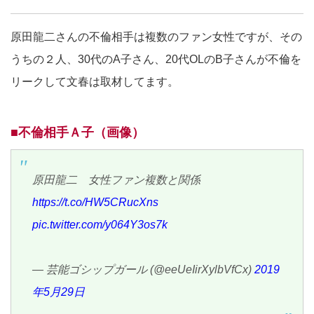
原田龍二さんの不倫相手は複数のファン女性ですが、その
うちの２人、30代のA子さん、20代OLのB子さんが不倫を
リークして文春は取材してます。
■不倫相手Ａ子（画像）
原田龍二 女性ファン複数と関係
https://t.co/HW5CRucXns
pic.twitter.com/y064Y3os7k
— 芸能ゴシップガール (@eeUeIirXylbVfCx)
2019
年5月29日