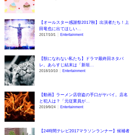
【オールスター感謝祭2017秋】出演者たち！上
田竜也に出てほしい…
2017/10/1
Entertainment
【獣になれない私たち】ドラマ最終回ネタバ
レ。あらすじ結末は「新垣…
2018/10/10
Entertainment
【動画】ラーメン店窃盗の手口がヤバイ。店名
と犯人は？「元従業員が…
2019/9/24
Entertainment
【24時間テレビ2017マラソンランナー】候補者