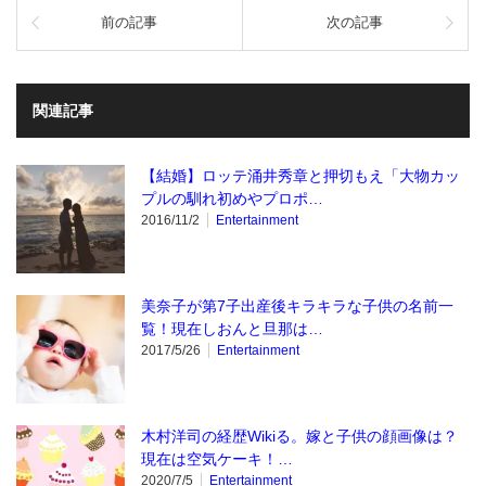
前の記事
次の記事
関連記事
【結婚】ロッテ涌井秀章と押切もえ「大物カッ
プルの馴れ初めやプロポ…
2016/11/2
Entertainment
美奈子が第7子出産後キラキラな子供の名前一
覧！現在しおんと旦那は…
2017/5/26
Entertainment
木村洋司の経歴Wikiる。嫁と子供の顔画像は？
現在は空気ケーキ！…
2020/7/5
Entertainment