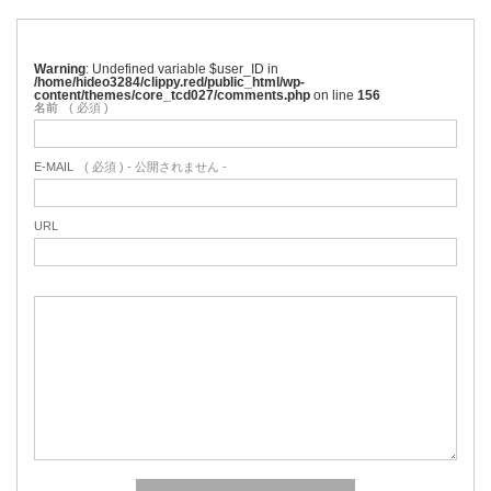
Warning
: Undefined variable $user_ID in
/home/hideo3284/clippy.red/public_html/wp-
content/themes/core_tcd027/comments.php
on line
156
名前
( 必須 )
E-MAIL
( 必須 ) - 公開されません -
URL