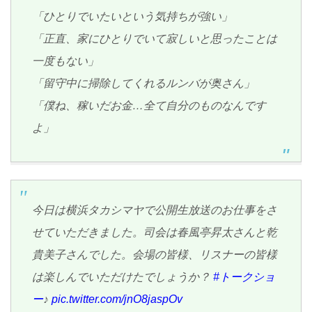
「ひとりでいたいという気持ちが強い」
「正直、家にひとりでいて寂しいと思ったことは
一度もない」
「留守中に掃除してくれるルンバが奥さん」
「僕ね、稼いだお金…全て自分のものなんです
よ」
今日は横浜タカシマヤで公開生放送のお仕事をさ
せていただきました。司会は春風亭昇太さんと乾
貴美子さんでした。会場の皆様、リスナーの皆様
は楽しんでいただけたでしょうか？
#トークショ
ー
♪
pic.twitter.com/jnO8jaspOv