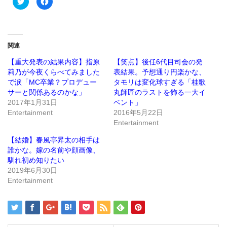
リ
で
ッ
共
ク
有
し
す
て
る
Twitter
に
で
は
関連
共
ク
有
リ
(新
ッ
【重大発表の結果内容】指原
【笑点】後任6代目司会の発
し
ク
莉乃が今夜くらべてみました
表結果。予想通り円楽かな、
い
し
ウ
て
で涙「MC卒業？プロデュー
タモリは変化球すぎる「桂歌
ィ
く
ン
だ
サーと関係あるのかな」
丸師匠のラストを飾る一大イ
ド
さ
2017年1月31日
ベント」
ウ
い
で
(新
Entertainment
2016年5月22日
開
し
き
い
Entertainment
ま
ウ
す)
ィ
ン
【結婚】春風亭昇太の相手は
ド
誰かな。嫁の名前や顔画像、
ウ
で
馴れ初め知りたい
開
き
2019年6月30日
ま
Entertainment
す)