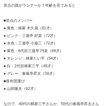
笑点の誰がランナーか？年齢を見てみると
■笑点のメンバー
● 黄色：林家 木久扇（81才）
● ピンク：三遊亭 好楽（72才）
● 水色：三遊亭 小遊三（72才）
● 紫色：6代目三遊亭 円楽（69才）
● オレンジ：林家たい平（54才）
● 白：2代目林家三平（48才）
● グレー：春風亭昇太（59才）
■座布団運び
● 山田隆夫（62才）
なので、40代の林家三平さんか、50代の春風亭昇太さん