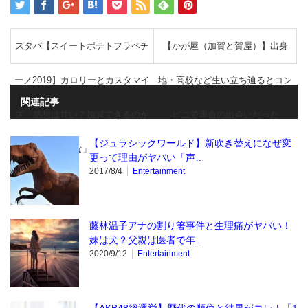
スタバ【スイートポテトフラペチ
【かが屋（加賀と賀屋）】出身
ーノ2019】カロリーとカスタマイ
地・高校など生い立ち辿るとコン
関連記事
ズ「感想は甘い？加減できるのか
ビニで運命の出会いだった
【ジュラシックワールド】新吹き替えになぜ変
な」
更って理由がヤバい「声…
2017/8/4
Entertainment
藤林温子アナの割り箸事件と生理痛がヤバい！
妹は犬？父親は医者で年…
2020/9/12
Entertainment