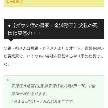
●最後に
●【ダウン症の書家・金澤翔子】父親の死
因は突然の・・・
父親・裕さんは母親・泰子さんより５才年下。家業を継い
だ実業家で、いくつもの会社を経営するやり手の社長でし
た。
寒河江八幡宮 (山形県寒河江市八幡町5ー70) で金
澤翔子展かあります。
7月１２日(金)〜７月21(日)までです。