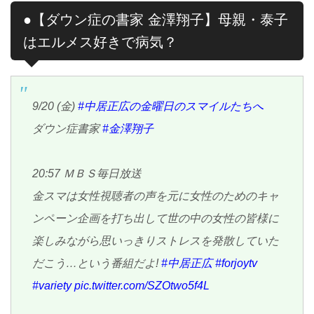
●【ダウン症の書家 金澤翔子】母親・泰子
はエルメス好きで病気？
9/20 (金)
#中居正広の金曜日のスマイルたちへ
ダウン症書家
#金澤翔子
20:57 ＭＢＳ毎日放送
金スマは女性視聴者の声を元に女性のためのキャ
ンペーン企画を打ち出して世の中の女性の皆様に
楽しみながら思いっきりストレスを発散していた
だこう…という番組だよ!
#中居正広
#forjoytv
#variety
pic.twitter.com/SZOtwo5f4L