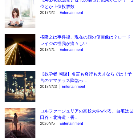
【AKB48総選挙】歴代の順位と結果がコレ！「1
位とか上位投票数…
2017/6/2
Entertainment
椿隆之は事件後、現在の顔の傷画像は？ロード
レイジの怪我が痛々しい…
2018/2/1
Entertainment
【数学者 岡潔】名言も奇行も天才ならでは！予
言のアマテラス降臨っ…
2018/2/23
Entertainment
コルファージュリアの高校大学wikiる。自宅は世
田谷・北海道・香…
2020/8/5
Entertainment