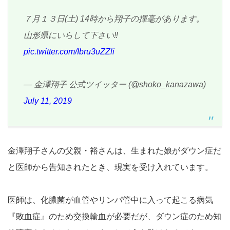
７月１３日(土) 14時から翔子の揮毫があります。
山形県にいらして下さい‼️
pic.twitter.com/Ibru3uZZli
— 金澤翔子 公式ツイッター (@shoko_kanazawa)
July 11, 2019
金澤翔子さんの父親・裕さんは、生まれた娘がダウン症だ
と医師から告知されたとき、現実を受け入れています。
医師は、化膿菌が血管やリンパ管中に入って起こる病気
『敗血症』のため交換輸血が必要だが、ダウン症のため知