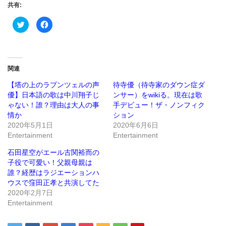
共有:
ク
Facebook
リ
で
ッ
共
ク
有
し
す
て
る
Twitter
に
で
は
関連
共
ク
有
リ
(新
ッ
【塔の上のラプンツェルの声
待寺優（待寺家のダウン症ダ
し
ク
優】日本語の歌は中川翔子じ
ンサー）をwikiる。現在は歌
い
し
ウ
て
ゃない！誰？理由は大人の事
手デビュー！ザ・ノンフィク
ィ
く
ン
だ
情か
ション
ド
さ
2020年5月1日
2020年6月6日
ウ
い
で
(新
Entertainment
Entertainment
開
し
き
い
ま
ウ
石田星空がエール古関裕而の
す)
ィ
ン
子役で可愛い！父親母親は
ド
誰？経歴はラジエーションハ
ウ
で
ウスで窪田正孝と共演してた
開
き
2020年2月7日
ま
Entertainment
す)