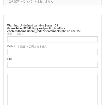
この記事へのコメントはありません。
Warning
: Undefined variable $user_ID in
/home/hideo3284/clippy.red/public_html/wp-
content/themes/core_tcd027/comments.php
on line
156
名前
( 必須 )
E-MAIL
( 必須 ) - 公開されません -
URL