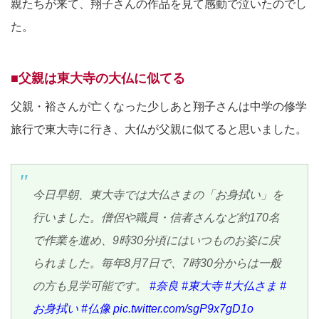
親たちが来て、翔子さんの作品を見て感動で泣いたのでし
た。
■父親は東大寺の大仏に似てる
父親・裕さんが亡くなった少しあと翔子さんは中学の修学
旅行で東大寺に行き、大仏が父親に似てると思いました。
今日早朝、東大寺では大仏さまの「お身拭い」を
行いました。僧侶や職員・信者さんなど約170名
で作業を進め、9時30分頃にはいつものお姿に戻
られました。毎年8月7日で、7時30分からは一般
の方も見学可能です。
#奈良
#東大寺
#大仏さま
#
お身拭い
#仏像
pic.twitter.com/sgP9x7gD1o