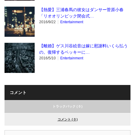
【熱愛】三浦春馬の彼女はダンサー菅原小春
「リオオリンピック閉会式…
2016/9/22
Entertainment
【離婚】ゲス川谷絵音は嫁に慰謝料いくら払う
の。復帰するベッキーに…
2016/5/10
Entertainment
コメント
トラックバック ( 0 )
コメント ( 0 )