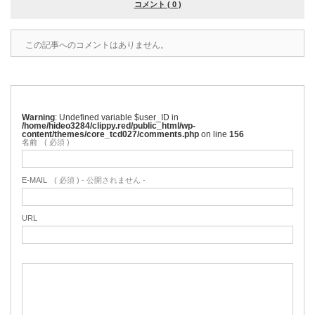
コメント ( 0 )
この記事へのコメントはありません。
Warning
: Undefined variable $user_ID in
/home/hideo3284/clippy.red/public_html/wp-
content/themes/core_tcd027/comments.php
on line
156
名前
( 必須 )
E-MAIL
( 必須 ) - 公開されません -
URL