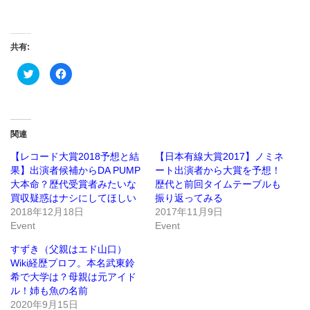
共有:
ク
Facebook
リ
で
ッ
共
ク
有
し
す
て
る
Twitter
に
で
は
関連
共
ク
有
リ
(新
ッ
【レコード大賞2018予想と結
【日本有線大賞2017】ノミネ
し
ク
果】出演者候補からDA PUMP
ート出演者から大賞を予想！
い
し
ウ
て
大本命？歴代受賞者みたいな
歴代と前回タイムテーブルも
ィ
く
ン
だ
買収疑惑はナシにしてほしい
振り返ってみる
ド
さ
2018年12月18日
2017年11月9日
ウ
い
で
(新
Event
Event
開
し
き
い
ま
ウ
すずき（父親はエド山口）
す)
ィ
ン
Wiki経歴プロフ。本名武東鈴
ド
希で大学は？母親は元アイド
ウ
で
ル！姉も魚の名前
開
き
2020年9月15日