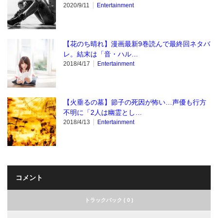
2020/9/11
Entertainment
【花のち晴れ】漫画最新9巻読んで最終回ネタバ
レ。結末は「音・ハル…
2018/4/17
Entertainment
【火垂るの墓】節子の死因が怖い…声優も行方
不明に「2人は幽霊とし…
2018/4/13
Entertainment
コメント
トラックバック ( 0 )