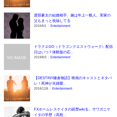
渡部豪太の結婚相手、嫁は年上一般人。実家の
父もきっと祝福してる
2016/6/1
Entertainment
ドラクエGO（ドラゴンクエストウォーク）配信
日はいつ？体験版の応…
2019/6/3
Entertainment
【DESTINY鎌倉物語】映画のキャストとネタバ
レ！死神が夫婦愛…
2018/12/6
Entertainment
FXホームレスケイタの経歴wikiる。サワガニケ
イタの学歴（高校…