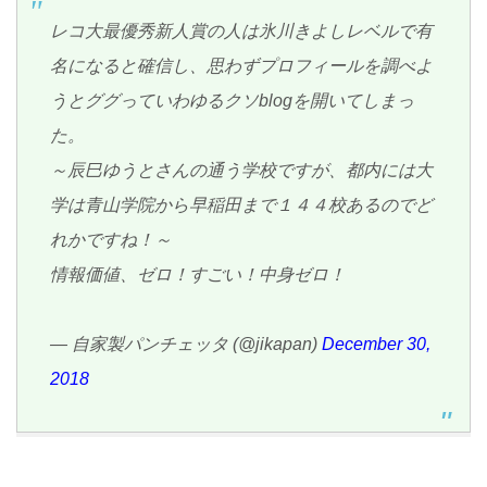
レコ大最優秀新人賞の人は氷川きよしレベルで有
名になると確信し、思わずプロフィールを調べよ
うとググっていわゆるクソblogを開いてしまっ
た。
～辰巳ゆうとさんの通う学校ですが、都内には大
学は青山学院から早稲田まで１４４校あるのでど
れかですね！～
情報価値、ゼロ！すごい！中身ゼロ！
— 自家製パンチェッタ (@jikapan)
December 30,
2018