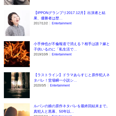
【IPPONグランプリ2017.12月】出演者と結
果、優勝者は歴…
2017/12/2
Entertainment
小手伸也が不倫報道で消える？相手は誰？嫁と
子供いるのに「私生活で…
2019/10/9
Entertainment
【ラストライン】ドラマあらすじと原作犯人ネ
タバレ！堂場瞬一小説シ…
2020/3/5
Entertainment
ルパンの娘の原作ネタバレを最終回結末まで。
真犯人と黒幕、50年以…