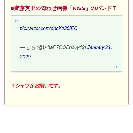
■齊藤英里の匂わせ画像「KISS」のバンドＴ
pic.twitter.com/dncKz20iEC
— とら (@U4taP7COEnovy49)
January 21,
2020
Ｔシャツがお揃いです。