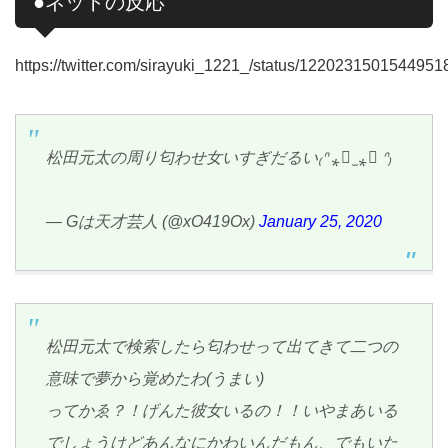
●ネットの反応
https://twitter.com/sirayuki_1221_/status/1220231501544951
松田元太の周り匂わせ女いすぎだるい₍ᐢ ⁎⃙ ̫ ⁎⃙ ᐢ₎
— Gは天才芸人 (@xO419Ox)
January 25, 2020
松田元太で検索したら匂わせって出てきて二つの
意味で夢から覚めたわ(うまい)
ってかゑ？！げんた彼女いるの！！いやまあいる
でしょうけどあんなにかわいんだもん、でもいた