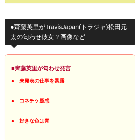
●齊藤英里がTravisJapan(トラジャ)松田元
太の匂わせ彼女？画像など
■齊藤英里が匂わせ発言
● 未発表の仕事を暴露
● コネチケ疑惑
● 好きな色は青