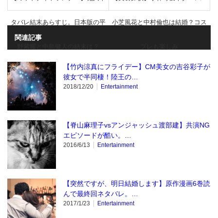
タバレ結末あらすじ。日本版の平
小芝風花と中村倫也は結婚？コス
関連記事
野紫耀と中島健人の結末は？
プレも楽しみ
【竹内涼真にフライデー】CM美女の吉谷彩子が
彼女で半同棲！陸王の…
2018/12/20
Entertainment
【脊山麻理子vsアンジャッシュ渡部建】共演NG
エピソードが酷い。…
2016/6/13
Entertainment
【突然ですが、明日結婚します】原作漫画6巻読
んで最終回ネタバレ。…
2017/1/23
Entertainment