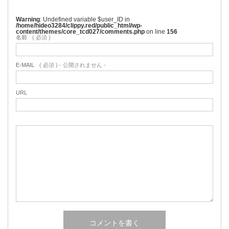
Warning
: Undefined variable $user_ID in
/home/hideo3284/clippy.red/public_html/wp-
content/themes/core_tcd027/comments.php
on line
156
名前
( 必須 )
E-MAIL
( 必須 ) - 公開されません -
URL