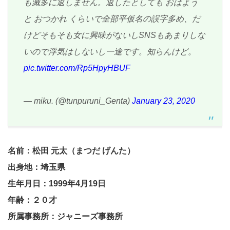
も滅多に返しません。返したとしても おはよう
と おつかれ くらいで全部平仮名の誤字多め、だ
けどそもそも女に興味がないしSNSもあまりしな
いので浮気はしないし一途です。知らんけど。
pic.twitter.com/Rp5HpyHBUF
— miku. (@tunpuruni_Genta)
January 23, 2020
名前：松田 元太（まつだ げんた）
出身地：埼玉県
生年月日：1999年4月19日
年齢：２０才
所属事務所：ジャニーズ事務所