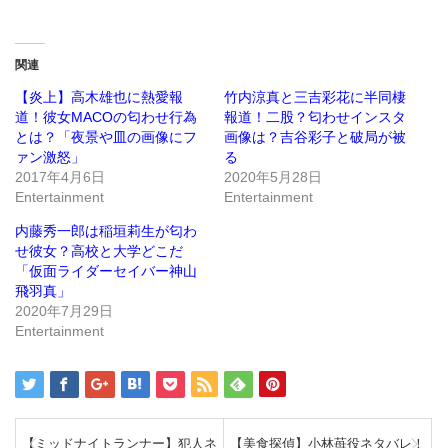
ク
有
し
す
て
る
Twitter
に
で
は
関連
共
ク
有
リ
(新
ッ
【炎上】高木雄也に熱愛報
竹内涼真と三吉彩花に半同棲
し
ク
道！彼女MACOの匂わせ行為
報道！二股？匂わせインスタ
い
し
ウ
て
とは？「夜景や皿の画像にフ
画像は？吉谷彩子と破局が被
ィ
く
ン
だ
ァン激怒」
る
ド
さ
2017年4月6日
2020年5月28日
ウ
い
で
(新
Entertainment
Entertainment
開
し
き
い
ま
ウ
内藤秀一郎は稲垣莉生が匂わ
す)
ィ
ン
せ彼女？高校と大学どこだ
ド
「仮面ライダーセイバー神山
ウ
で
飛羽真」
開
き
2020年7月29日
ま
Entertainment
す)
【ミッドナイトランナー】犯人ネ
【美食探偵】小林苺役ネタバレ！