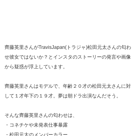
齊藤英里さんがTravisJapan(トラジャ)松田元太さんの匂わ
せ彼女ではないか？とインスタのストーリーの発言や画像
から疑惑が浮上しています。
齊藤英里さんはモデルで、年齢２０才の松田元太さんに対
して１才年下の１９才。夢は朝ドラ出演なんだそう。
そんな齊藤英里さんの匂わせは、
・コネチケや未発表仕事暴露
・松田元太のメンバーカラー