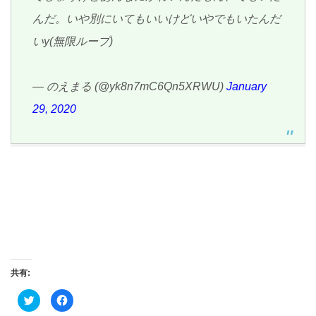
んだ。いや別にいてもいいけどいやでもいたんだ
いy(無限ループ)
— のえまる (@yk8n7mC6Qn5XRWU)
January
29, 2020
共有:
ク
Facebook
リ
で
ッ
共