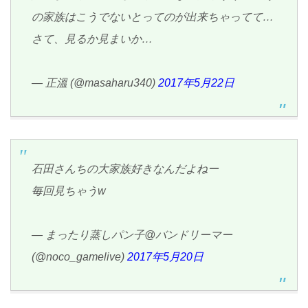
の家族はこうでないとってのが出来ちゃってて…
さて、見るか見まいか…
— 正溫 (@masaharu340)
2017年5月22日
石田さんちの大家族好きなんだよねー
毎回見ちゃうw
— まったり蒸しパン子@バンドリーマー
(@noco_gamelive)
2017年5月20日