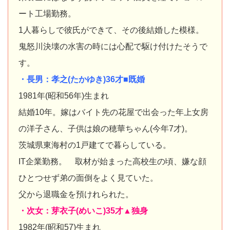
ート工場勤務。
1人暮らしで彼氏ができて、その後結婚した模様。
鬼怒川決壊の水害の時には心配で駆け付けたそうで
す。
・長男：孝之(たかゆき)36才■既婚
1981年(昭和56年)生まれ
結婚10年。嫁はバイト先の花屋で出会った年上女房
の洋子さん、子供は娘の穂華ちゃん(今年7才)。
茨城県東海村の1戸建てで暮らしている。
IT企業勤務。 取材が始まった高校生の頃、嫌な顔
ひとつせず弟の面倒をよく見ていた。
父から退職金を預けれられた。
・次女：芽衣子(めいこ)35才▲独身
1982年(昭和57)生まれ