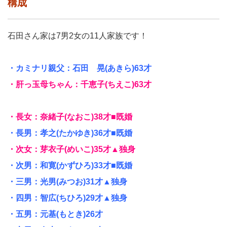
構成
石田さん家は7男2女の11人家族です！
・カミナリ親父：石田 晃(あきら)63才
・肝っ玉母ちゃん：千恵子(ちえこ)63才
・長女：奈緒子(なおこ)38才■既婚
・長男：孝之(たかゆき)36才■既婚
・次女：芽衣子(めいこ)35才▲独身
・次男：和寛(かずひろ)33才■既婚
・三男：光男(みつお)31才▲独身
・四男：智広(ちひろ)29才▲独身
・五男：元基(もとき)26才