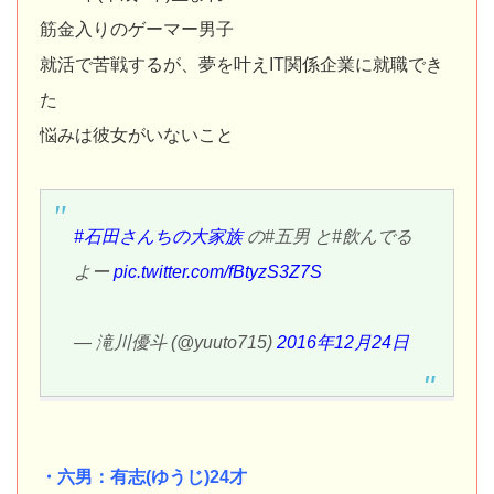
筋金入りのゲーマー男子
就活で苦戦するが、夢を叶えIT関係企業に就職でき
た
悩みは彼女がいないこと
#石田さんちの大家族
の#五男 と#飲んでる
よー
pic.twitter.com/fBtyzS3Z7S
— 滝川優斗 (@yuuto715)
2016年12月24日
・六男：有志(ゆうじ)24才