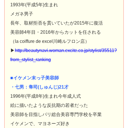
1993年(平成5年)生まれ
メガネ男子
長年、取材拒否を貫いていたが2015年に復活
美容師4年目・2016年からカットを任される
（la coiffure de excel川崎ルフロン店）
▶
http://beautynavi.woman.excite.co.jp/stylist/35511?
from_stylist_ranking
■イケメン末っ子美容師
・七男：隼司(しゅんじ)21才
1996年(平成8年)生まれ今年成人式
絵に描いたような反抗期の若者だった
美容師を目指しパリ総合美容専門学校を卒業
イケメンで、マヨネーズ好き