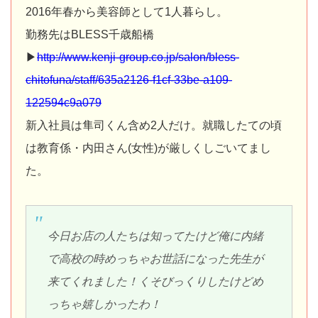
2016年春から美容師として1人暮らし。
勤務先はBLESS千歳船橋
▶
http://www.kenji-group.co.jp/salon/bless-
chitofuna/staff/635a2126-f1cf-33be-a109-
122594c9a079
新入社員は隼司くん含め2人だけ。就職したての頃
は教育係・内田さん(女性)が厳しくしごいてまし
た。
今日お店の人たちは知ってたけど俺に内緒
で高校の時めっちゃお世話になった先生が
来てくれました！くそびっくりしたけどめ
っちゃ嬉しかったわ！