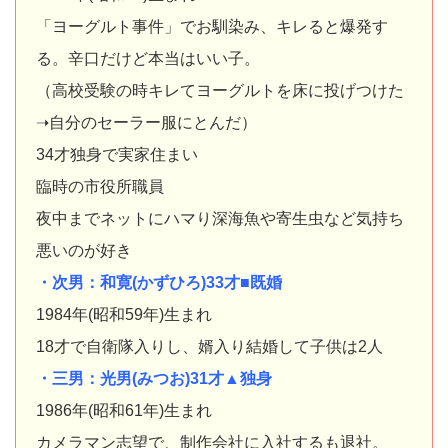
「ヨーグルト事件」でお馴染み、キレると爆発す
る。辛口だけど本当はいい子。
（高校受験の時キレてヨーグルトを床に投げつけた
➝自分のセーラー服にとんだ）
34才独身で実家住まい
臨時の市役所職員
夜中までネットにハマり深海魚や寄生虫など気持ち
悪いのが好き
・次男：和寛(かずひろ)33才■既婚
1984年(昭和59年)生まれ
18才で自衛隊入りし、婿入り結婚して子供は2人
・三男：光男(みつお)31才▲独身
1986年(昭和61年)生まれ
カメラマン志望で、制作会社に入社するも退社。