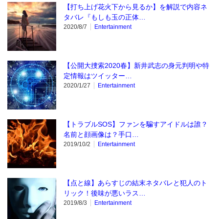
【打ち上げ花火下から見るか】を解説で内容ネ
タバレ『もしも玉の正体…
2020/8/7
Entertainment
【公開大捜索2020春】新井武志の身元判明や特
定情報はツイッター…
2020/1/27
Entertainment
【トラブルSOS】ファンを騙すアイドルは誰？
名前と顔画像は？手口…
2019/10/2
Entertainment
【点と線】あらすじの結末ネタバレと犯人のト
リック！後味が悪いラス…
2019/8/3
Entertainment