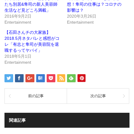
ウ
て
たち別居&隼司の新人美容師
想！隼司の仕事は？コロナの
ィ
く
ン
だ
生活など見どころ満載」
影響は？
ド
さ
2016年9月2日
2020年3月26日
ウ
い
で
(新
Entertainment
Entertainment
開
し
き
い
ま
ウ
【石田さんチの大家族】
す)
ィ
ン
2018.5月ネタバレと感想がコ
ド
レ「有志と隼司が美容院を退
ウ
で
職するってヤバイ」
開
き
2018年5月1日
ま
Entertainment
す)
前の記事
次の記事
関連記事