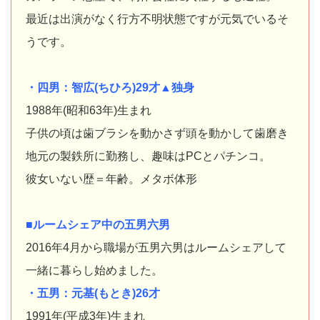
最近は出演がなく行方不明状態ですが元気でいるそ
うです。
・四男：智広(ちひろ)29才▲独身
1988年(昭和63年)生まれ
子供の頃は歯ブラシを動かさず頭を動かして歯磨き
地元の製鉄所に勤務し、趣味はPCとパチンコ。
彼女いない歴＝年齢。メタボ体形
■ルームシェア中の五男六男
2016年4月から職場が五男六男はルームシェアして
一緒に暮らし始めました。
・五男：元基(もとき)26才
1991年(平成3年)生まれ