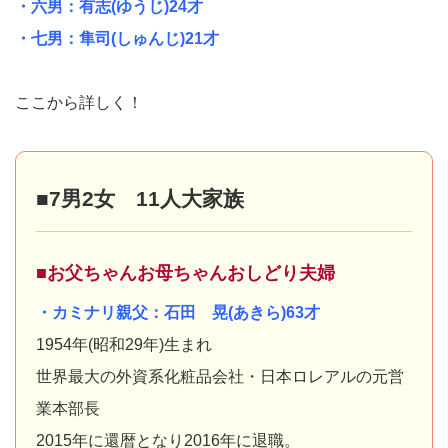
・六男：有志(ゆうじ)24才
・七男：隼司(しゅんじ)21才
ここから詳しく！
■7男2女 11人大家族
■お父ちゃんお母ちゃんおしどり夫婦
・カミナリ親父：石田 晃(あきら)63才
1954年(昭和29年)生まれ
世界最大の外資系化粧品会社・日本ロレアルの元営
業本部長
2015年に還暦となり2016年に退職。