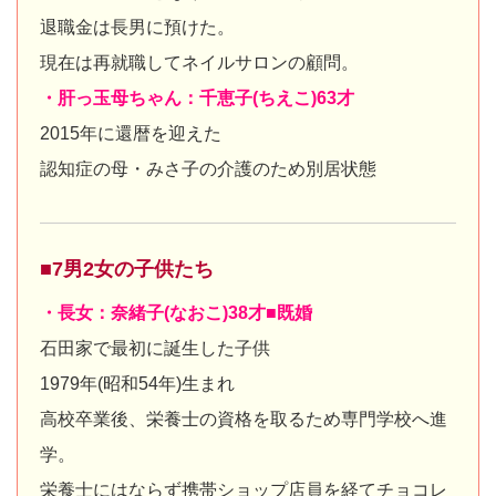
退職金は長男に預けた。
現在は再就職してネイルサロンの顧問。
・肝っ玉母ちゃん：千恵子(ちえこ)63才
2015年に還暦を迎えた
認知症の母・みさ子の介護のため別居状態
■7男2女の子供たち
・長女：奈緒子(なおこ)38才■既婚
石田家で最初に誕生した子供
1979年(昭和54年)生まれ
高校卒業後、栄養士の資格を取るため専門学校へ進
学。
栄養士にはならず携帯ショップ店員を経てチョコレ