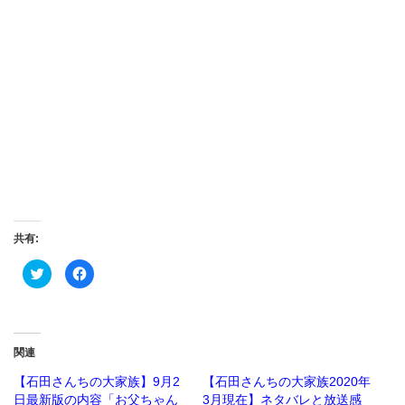
共有:
ク
Facebook
リ
で
ッ
共
ク
有
し
す
て
る
Twitter
に
で
は
関連
共
ク
有
リ
(新
ッ
【石田さんちの大家族】9月2
【石田さんちの大家族2020年
し
ク
日最新版の内容「お父ちゃん
3月現在】ネタバレと放送感
い
し