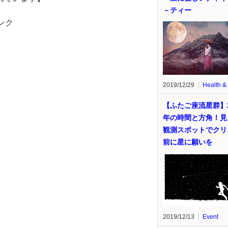
－ティー
ンク
2019/12/29
Health &
【ふたご座流星群】2
年の時間と方角！見
観測スポットでクリ
前に星に願いを
2019/12/13
Event