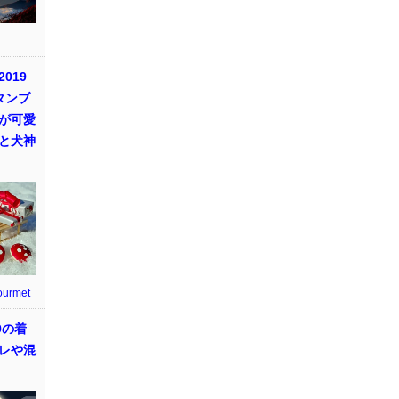
019
タンブ
が可愛
と犬神
ourmet
9の着
レや混