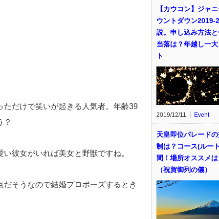
【カウコン】ジャニ
ウントダウン2019-2
説。申し込み方法と
当落は？年越し一大
ト
ただけで笑いが起きる人気者。年齢39
2019/12/11
Event
う？
天皇即位パレードの
制は？コース(ルート
愛い彼女がいれば美女と野獣ですね。
間！場所オススメは
（祝賀御列の儀）
点だそうなので結婚プロポーズするとき