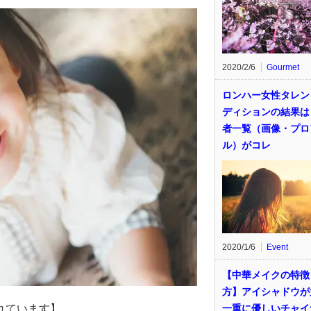
2020/2/6
Gourmet
ロンハー女性タレン
ディションの結果は
者一覧（画像・プロ
ル）がコレ
2020/1/6
Event
【中華メイクの特徴
方】アイシャドウが
一重に優しいチャイ
れています】