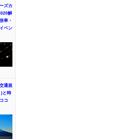
ーズカ
020解
倍率・
イベン
交通規
)と時
ココ