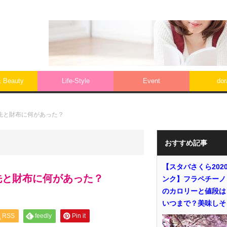
& Beauty
Life‐Style
Event
do
先と財布に何があった？
おすすめ記事
【スタバさくら202
先と財布に何があった？
ンク】フラペチーノ
のカロリーと値段は
いつまで？美味しそ
RSS
feedly
Pin it