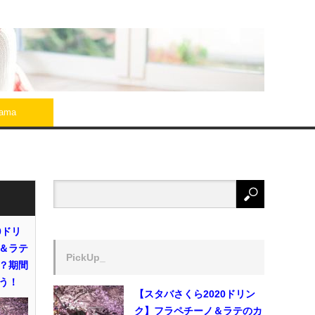
rama
0ドリ
＆ラテ
PickUp_
？期間
う！
【スタバさくら2020ドリン
ク】フラペチーノ＆ラテのカ