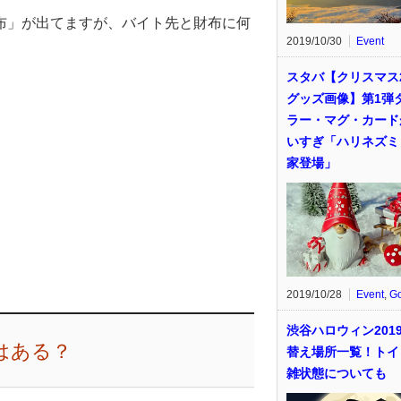
布」が出てますが、バイト先と財布に何
2019/10/30
Event
スタバ【クリスマス2
グッズ画像】第1弾
ラー・マグ・カード
いすぎ「ハリネズミ
家登場」
2019/10/28
Event
,
G
渋谷ハロウィン201
はある？
替え場所一覧！トイ
雑状態についても