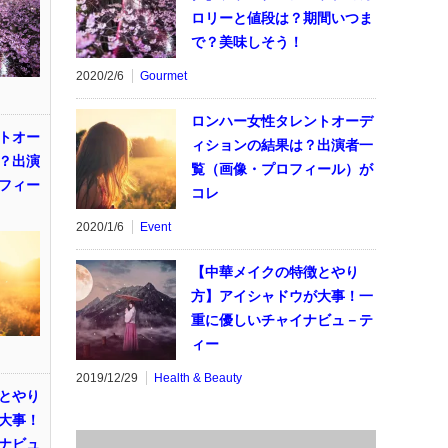
ロリーと値段は？期間いつま
で？美味しそう！
2020/2/6
Gourmet
ロンハー女性タレントオーデ
トオー
ィションの結果は？出演者一
？出演
覧（画像・プロフィール）が
フィー
コレ
2020/1/6
Event
【中華メイクの特徴とやり
方】アイシャドウが大事！一
重に優しいチャイナビュ－テ
ィー
2019/12/29
Health & Beauty
とやり
大事！
ナビュ