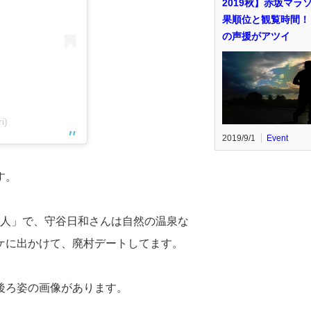
2019秋】赤坂マラ
果順位と観覧時間！
の声援がアツイ
i)
2019/9/1
Event
す。
か笑人」で、守谷日和さんは自然の温泉な
ケに出かけて、廃村デートしてます。
後ろ姿の画像があります。