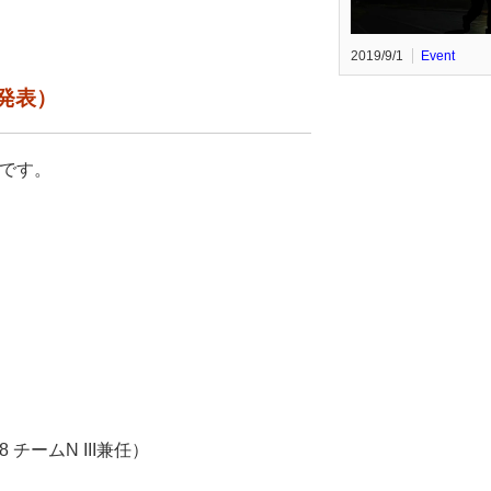
2019/9/1
Event
間発表）
らです。
 チームN III兼任）