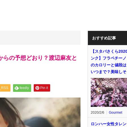
おすすめ記事
【スタバさくら202
順位からの予想どおり？渡辺麻友と
ンク】フラペチーノ
のカロリーと値段は
いつまで？美味しそ
RSS
feedly
Pin it
2020/2/6
Gourmet
ロンハー女性タレン