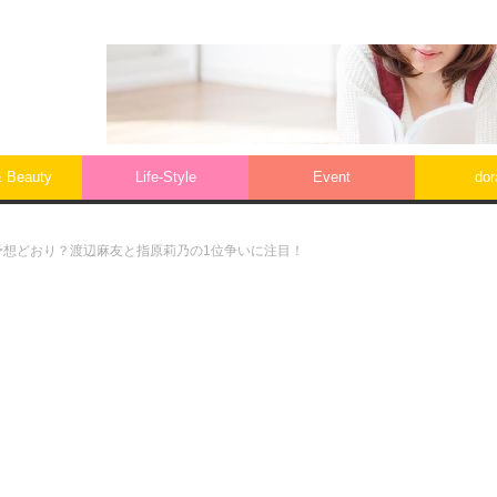
& Beauty
Life‐Style
Event
do
の予想どおり？渡辺麻友と指原莉乃の1位争いに注目！