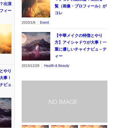
？出演
覧（画像・プロフィール）が
フィー
コレ
2020/1/6
Event
【中華メイクの特徴とやり
方】アイシャドウが大事！一
重に優しいチャイナビュ－テ
ィー
2019/12/29
Health & Beauty
とやり
大事！
ナビュ