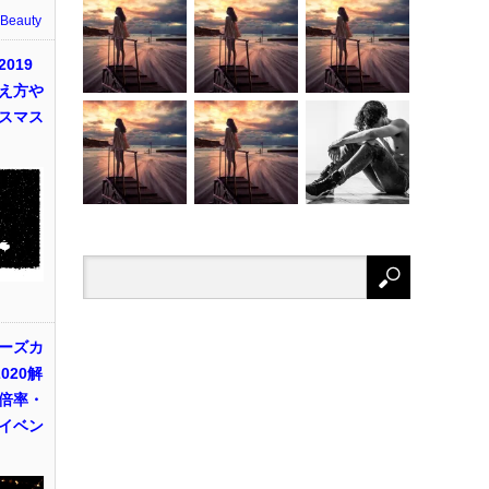
 Beauty
019
え方や
スマス
ーズカ
020解
倍率・
イベン