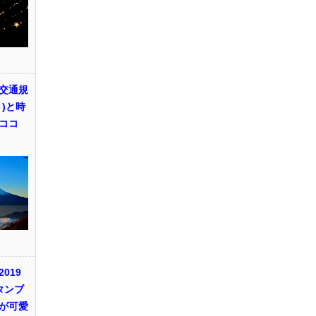
交通規
)と時
ココ
019
タンブ
が可愛