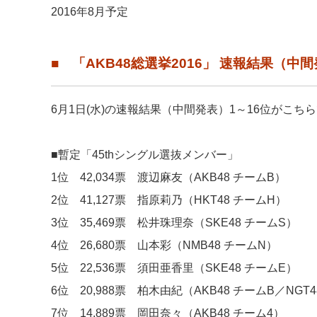
2016年8月予定
■ 「AKB48総選挙2016」 速報結果（中
6月1日(水)の速報結果（中間発表）1～16位がこち
■暫定「45thシングル選抜メンバー」
1位 42,034票 渡辺麻友（AKB48 チームB）
2位 41,127票 指原莉乃（HKT48 チームH）
3位 35,469票 松井珠理奈（SKE48 チームS）
4位 26,680票 山本彩（NMB48 チームN）
5位 22,536票 須田亜香里（SKE48 チームE）
6位 20,988票 柏木由紀（AKB48 チームB／NGT48
7位 14,889票 岡田奈々（AKB48 チーム4）