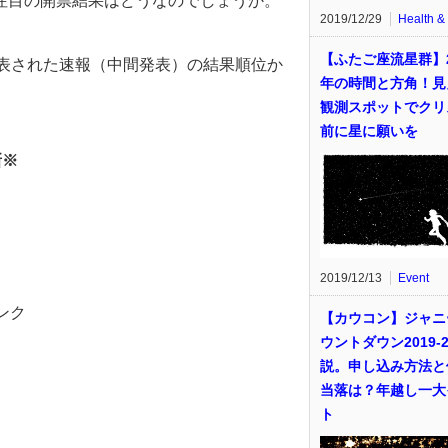
注目の開票結果はどうなのでしょうか。
2019/12/29
Health &
【ふたご座流星群】2
)に発表された速報（中間発表）の結果順位か
年の時間と方角！見
観測スポットでクリ
前に星に願いを
新※
2019/12/13
Event
ンク
【カウコン】ジャニ
ウントダウン2019-2
説。申し込み方法と
当落は？年越し一大
ト