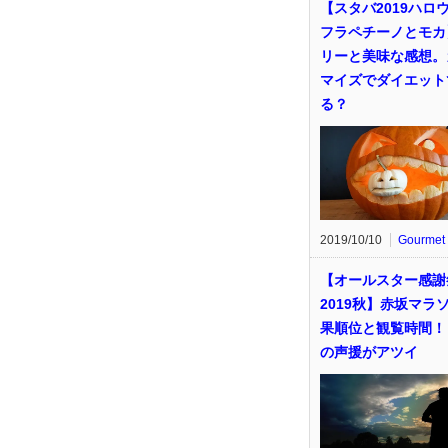
【スタバ2019ハロ
フラペチーノとモカ
リーと美味な感想。
マイズでダイエット
る？
2019/10/10
Gourmet
【オールスター感謝
2019秋】赤坂マラ
果順位と観覧時間！
の声援がアツイ