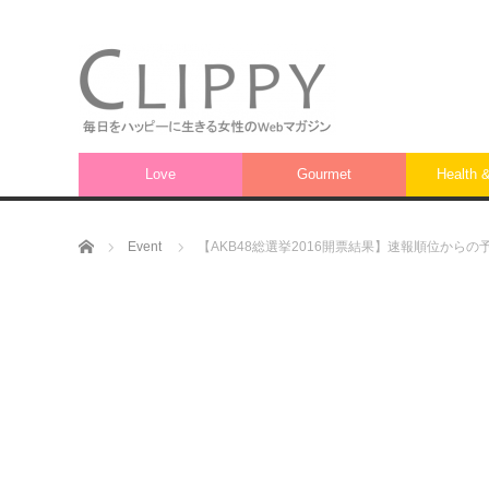
Love
Gourmet
Health 
ホーム
Event
【AKB48総選挙2016開票結果】速報順位から