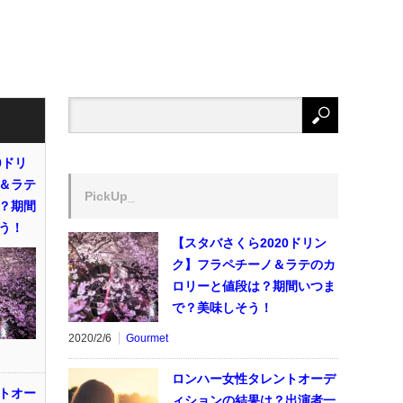
0ドリ
＆ラテ
PickUp_
？期間
う！
【スタバさくら2020ドリン
ク】フラペチーノ＆ラテのカ
ロリーと値段は？期間いつま
で？美味しそう！
2020/2/6
Gourmet
ロンハー女性タレントオーデ
トオー
ィションの結果は？出演者一