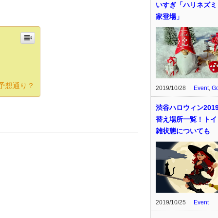
いすぎ「ハリネズミ
家登場」
は予想通り？
2019/10/28
Event
,
G
渋谷ハロウィン201
替え場所一覧！トイ
雑状態についても
2019/10/25
Event