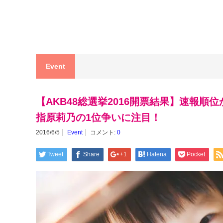
Event
【AKB48総選挙2016開票結果】速報
指原莉乃の1位争いに注目！
2016/6/5
Event
コメント:
0
Tweet
Share
+1
Hatena
Pocket