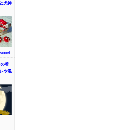
と犬神
ourmet
9の着
レや混