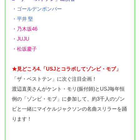
・ゴールデンボンバー
・平井 堅
・乃木坂46
・JUJU
・松坂慶子
★見どころ4.「USJとコラボしてゾンビ・モブ」
「ザ・ベストテン」に次ぐ注目企画！
渡辺直美さんがケント・モリ(振付師)とUSJ毎年恒
例の「ゾンビ・モブ」に参加して、約3千人のゾン
ビと一緒にマイケルジャクソンの名曲スリラーを踊
ります！