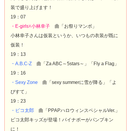
装で盛り上げます！
19：07
・E-girls☓小林幸子
曲「お祭りマンボ」
小林幸子さんは仮装というか、いつもの衣装が既に
仮装！
19：13
・A.B.C-Z
曲「Za ABC～5stars～」「Fly a Flag」
19：16
・Sexy Zone
曲「sexy summerに雪が降る」「よ
びすて」
19：23
・ピコ太郎
曲「PPAPハロウィンスペシャルVer.」
ピコ太郎キッズが登場！パイナポーがパンプキン
に！