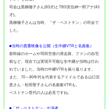
司会は黒柳徹子さん(83才)とTBS安住紳一郎アナ(43
才)。
黒柳徹子さんは当時、「ザ・ベストテン」の司会で
した。
■当時の貴重映像を公開（生中継VTRと名曲集）
新幹線のホームや羽田空港の滑走路、ファンの自宅
前など、現在では実現不可能な生中継が当時は行わ
れていました。当時の中継VTRを振り返ります。
また、70～80年代を代表するアイドルである山口百
恵さん・松田聖子さんの名曲集VTRも。
ベストテン世代の人は必見ですね。
■「ザ・ベストテン」出演者