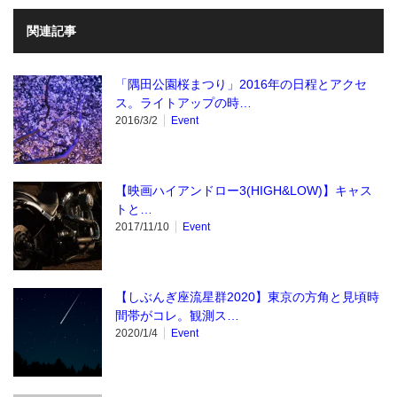
関連記事
「隅田公園桜まつり」2016年の日程とアクセ
ス。ライトアップの時…
2016/3/2
Event
【映画ハイアンドロー3(HIGH&LOW)】キャス
トと…
2017/11/10
Event
【しぶんぎ座流星群2020】東京の方角と見頃時
間帯がコレ。観測ス…
2020/1/4
Event