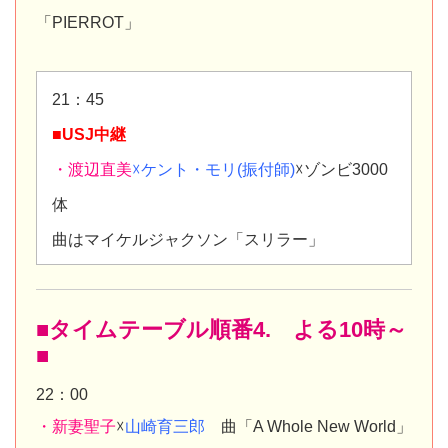
「PIERROT」
21：45
■USJ中継
・渡辺直美
☓ケント・モリ(振付師)
☓ゾンビ3000
体
曲はマイケルジャクソン「スリラー」
■タイムテーブル順番4. よる10時～
■
22：00
・新妻聖子
☓
山崎育三郎
曲「A Whole New World」