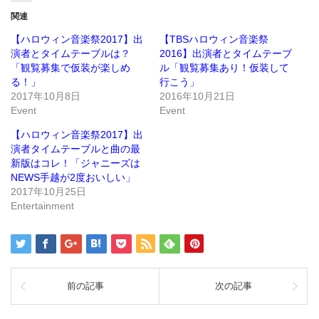
Twitter
に
で
は
関連
共
ク
有
リ
(新
ッ
【ハロウィン音楽祭2017】出
【TBSハロウィン音楽祭
し
ク
演者とタイムテーブルは？
2016】出演者とタイムテーブ
い
し
ウ
て
「観覧募集で仮装が楽しめ
ル「観覧募集あり！仮装して
ィ
く
ン
だ
る！」
行こう」
ド
さ
2017年10月8日
2016年10月21日
ウ
い
で
(新
Event
Event
開
し
き
い
ま
ウ
【ハロウィン音楽祭2017】出
す)
ィ
ン
演者タイムテーブルと曲の最
ド
新版はコレ！「ジャニーズは
ウ
で
NEWS手越が2度おいしい」
開
き
2017年10月25日
ま
Entertainment
す)
前の記事
次の記事