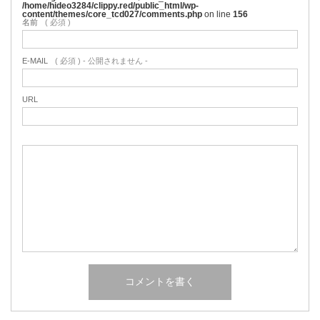
/home/hideo3284/clippy.red/public_html/wp-
content/themes/core_tcd027/comments.php
on line
156
名前
( 必須 )
E-MAIL
( 必須 ) - 公開されません -
URL