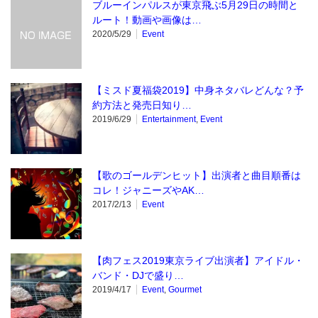
ブルーインパルスが東京飛ぶ5月29日の時間と
ルート！動画や画像は…
2020/5/29
Event
【ミスド夏福袋2019】中身ネタバレどんな？予
約方法と発売日知り…
2019/6/29
Entertainment
,
Event
【歌のゴールデンヒット】出演者と曲目順番は
コレ！ジャニーズやAK…
2017/2/13
Event
【肉フェス2019東京ライブ出演者】アイドル・
バンド・DJで盛り…
2019/4/17
Event
,
Gourmet