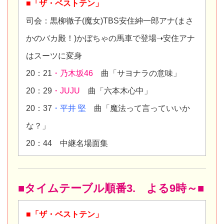
■「ザ・ベストテン」
司会：黒柳徹子(魔女)TBS安住紳一郎アナ(まさ
かのバカ殿！)かぼちゃの馬車で登場➝安住アナ
はスーツに変身
20：21
・乃木坂46
曲「サヨナラの意味」
20：29
・JUJU
曲「六本木心中」
20：37
・平井 堅
曲「魔法って言っていいか
な？」
20：44 中継名場面集
■タイムテーブル順番3. よる9時～■
■「ザ・ベストテン」