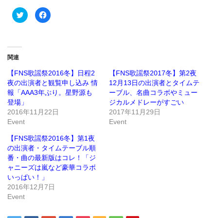
ク
Facebook
リ
で
ッ
共
ク
有
し
す
て
る
Twitter
に
で
は
関連
共
ク
有
リ
(新
ッ
【FNS歌謡祭2016冬】日程2
【FNS歌謡祭2017冬】第2夜
し
ク
夜の出演者と観覧申し込み 情
12月13日の出演者とタイムテ
い
し
ウ
て
報「AAA3年ぶり。星野源も
ーブル、名曲コラボやミュー
ィ
く
ン
だ
登場」
ジカルメドレーがすごい
ド
さ
2016年11月22日
2017年11月29日
ウ
い
で
(新
Event
Event
開
し
き
い
ま
ウ
【FNS歌謡祭2016冬】第1夜
す)
ィ
ン
の出演者・タイムテーブル順
ド
番・曲の最新版はコレ！「ジ
ウ
で
ャニーズは嵐など豪華コラボ
開
き
いっぱい！」
ま
2016年12月7日
す)
Event