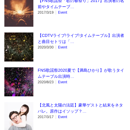
【FNS歌謡祭「歌の春祭り」2017】出演者の名
前やタイムテーブ…
2017/3/19
Event
【CDTVライブ!ライブ!タイムテーブル】出演者
と曲目セトリは「…
2020/3/30
Event
FNS歌謡祭2020夏で【満島ひかり】が歌うタイ
ムテーブル出演時…
2020/8/23
Event
【北風と太陽の法廷】豪華ゲストと結末をネタ
バレ。原作はイソップ？…
2017/3/17
Event