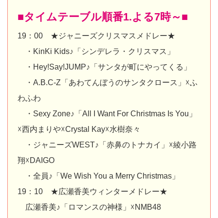
■タイムテーブル順番1.よる7時～■
19：00 ★ジャニーズクリスマスメドレー★
・KinKi Kids♪「シンデレラ・クリスマス」
・Hey!Say!JUMP♪「サンタが町にやってくる」
・A.B.C-Z「あわてんぼうのサンタクロース」☓ふ
わふわ
・Sexy Zone♪「All I Want For Christmas Is You」
☓西内まりや☓Crystal Kay☓水樹奈々
・ジャニーズWEST♪「赤鼻のトナカイ」☓綾小路
翔☓DAIGO
・全員♪「We Wish You a Merry Christmas」
19：10 ★広瀬香美ウィンターメドレー★
広瀬香美♪「ロマンスの神様」☓NMB48