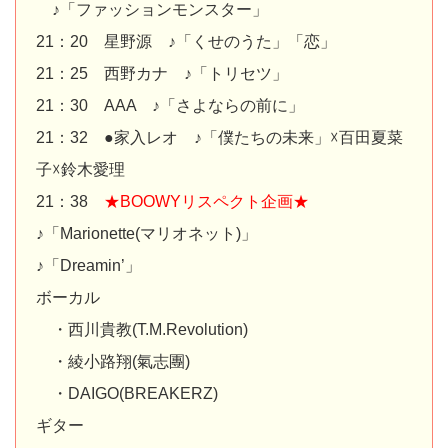
♪「ファッションモンスター」
21：20 星野源 ♪「くせのうた」「恋」
21：25 西野カナ ♪「トリセツ」
21：30 AAA ♪「さよならの前に」
21：32 ●家入レオ ♪「僕たちの未来」☓百田夏菜
子☓鈴木愛理
21：38
★BOOWYリスペクト企画★
♪「Marionette(マリオネット)」
♪「Dreamin’」
ボーカル
・西川貴教(T.M.Revolution)
・綾小路翔(氣志團)
・DAIGO(BREAKERZ)
ギター