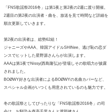
「FNS歌謡祭2016冬」は第1夜と第2夜の2週に渡り開催。
2週目の第2夜の出演者・曲を、放送を見て時間など詳細を
順次更新していきます。
第2夜の出演者は、総勢62組！
ジャニーズやAAA、韓国アイドルSHINee、逃げ恥の恋ダ
ンスでヒットした星野源さんらが出演します。
AAAは第1夜でNissy(西島隆弘)が登場しその歌唱力が披露
されました。
BOØWY好きな出演者によるBOØWYの名曲カバーなど、
スペシャル企画がいつくも用意されているのも魅力です。
冬の歌謡祭としてぴったりな「FNS歌謡祭2016冬」の司
会は、お馴染み森高千里さんと渡部健さん。