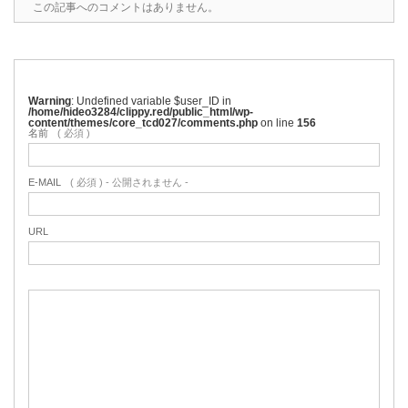
この記事へのコメントはありません。
Warning
: Undefined variable $user_ID in
/home/hideo3284/clippy.red/public_html/wp-
content/themes/core_tcd027/comments.php
on line
156
名前
( 必須 )
E-MAIL
( 必須 ) - 公開されません -
URL