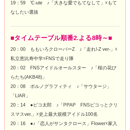
19：59 ℃-ute ♪「大きな愛でもてなして」☓もて
なしたい選抜
■タイムテーブル順番2.よる8時～■
20：00 ももいろクローバーZ ♪「走れ!-Z ver-」☓
私立恵比寿中学☓FNSで走り隊
20：02 FNSアイドルオールスター ♪「桜の花び
らたち(AKB48)」
20：08 ポルノグラフィティ ♪「サウタージ」
「LIAR」
20：14 ●ピコ太郎 ♪「PPAP FNSピコっとクリ
スマスver.」☓史上最大規模アイドル100名
20：16 ●♪「恋人がサンタクロース」Flower☓家入