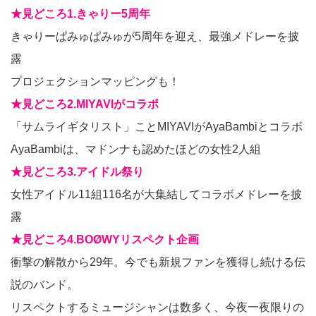
★見どころ1.きゃりー5周年
きゃりーぱみゅぱみゅが5周年を迎え、最強メドレーを披
露
プロジェクションマッピングも！
★見どころ2.MIYAVIがコラボ
「サムライギタリスト」ことMIYAVIがAyaBambiとコラボ
AyaBambiは、マドンナも認めたほどの女性2人組
★見どころ3.アイドル祭り
女性アイドル11組116名が大集結してコラボメドレーを披
露
★見どころ4.BOØWYリスペクト企画
衝撃の解散から29年。今でも新規ファンを獲得し続ける伝
説のバンド。
リスペクトするミュージシャンは数多く、今夜一夜限りの