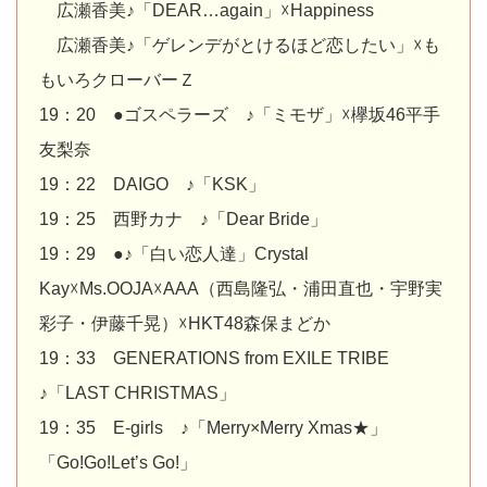
広瀬香美♪「DEAR…again」☓Happiness
広瀬香美♪「ゲレンデがとけるほど恋したい」☓も
もいろクローバーＺ
19：20 ●ゴスペラーズ ♪「ミモザ」☓欅坂46平手
友梨奈
19：22 DAIGO ♪「KSK」
19：25 西野カナ ♪「Dear Bride」
19：29 ●♪「白い恋人達」Crystal
Kay☓Ms.OOJA☓AAA（西島隆弘・浦田直也・宇野実
彩子・伊藤千晃）☓HKT48森保まどか
19：33 GENERATIONS from EXILE TRIBE
♪「LAST CHRISTMAS」
19：35 E-girls ♪「Merry×Merry Xmas★」
「Go!Go!Let’s Go!」