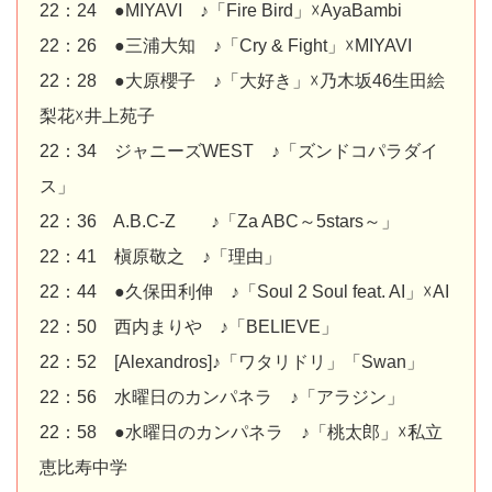
22：24 ●MIYAVI ♪「Fire Bird」☓AyaBambi
22：26 ●三浦大知 ♪「Cry & Fight」☓MIYAVI
22：28 ●大原櫻子 ♪「大好き」☓乃木坂46生田絵
梨花☓井上苑子
22：34 ジャニーズWEST ♪「ズンドコパラダイ
ス」
22：36 A.B.C-Z ♪「Za ABC～5stars～」
22：41 槇原敬之 ♪「理由」
22：44 ●久保田利伸 ♪「Soul 2 Soul feat. AI」☓AI
22：50 西内まりや ♪「BELIEVE」
22：52 [Alexandros]♪「ワタリドリ」「Swan」
22：56 水曜日のカンパネラ ♪「アラジン」
22：58 ●水曜日のカンパネラ ♪「桃太郎」☓私立
恵比寿中学