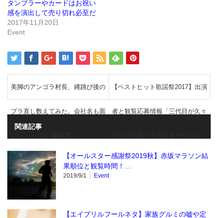
で
タンブラーやカードはお祝い
開
き
感を演出して売り切れ必至だ
ま
2017年11月20日
す)
Event
美脚のアンゴラ村長、縄跳び後の
【ベストヒット歌謡祭2017】出演
ブラ直し数えてみた。会社名も面
者と観覧応募情報「三代目が久々
関連記事
白い兼業芸人
テレビ出演！生で見るチャンス」
【オールスター感謝祭2019秋】赤坂マラソン結
果順位と観覧時間！…
2019/9/1
Event
【エイプリルフールネタ】家族グルミの嘘や定