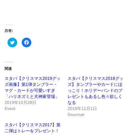
共有:
ク
Facebook
リ
で
ッ
共
ク
有
し
す
て
る
Twitter
に
で
は
関連
共
ク
有
リ
(新
ッ
スタバ【クリスマス2019グッ
スタバ【クリスマス2018グッ
し
ク
ズ画像】第1弾タンブラー・
ズ】タンブラーやカードにほ
い
し
ウ
て
マグ・カードが可愛いすぎ
っこり！ホリデーバンドのプ
ィ
く
ン
だ
「ハリネズミと犬神家登場」
レゼントもあるし色々欲しく
ド
さ
2019年10月28日
なる
ウ
い
で
(新
Event
2018年11月1日
開
し
き
い
Gourmet
ま
ウ
す)
ィ
ン
スタバ【クリスマス2017】第
ド
二弾はトレーをプレゼント！
ウ