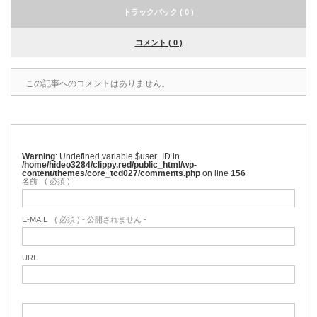
トラックバック ( 0 )
コメント ( 0 )
この記事へのコメントはありません。
Warning
: Undefined variable $user_ID in
/home/hideo3284/clippy.red/public_html/wp-
content/themes/core_tcd027/comments.php
on line
156
名前
( 必須 )
E-MAIL
( 必須 ) - 公開されません -
URL