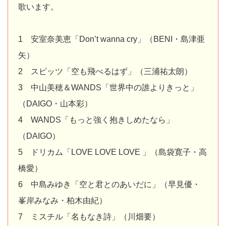
歌います。
1 安室奈美恵「Don’t wanna cry」（BENI・島津亜
矢）
2 スピッツ「空も飛べるはず」（三浦祐太朗）
3 中山美穂＆WANDS「世界中の誰よりきっと」
（DAIGO・山本彩）
4 WANDS「もっと強く抱きしめたなら」
（DAIGO）
5 ドリカム「LOVE LOVE LOVE 」（島袋寛子・高
橋愛）
6 中島みゆき「空と君とのあいだに」（早見優・
峯岸みなみ・柏木由紀）
7 ミスチル「名もなき詩」（川畑要）