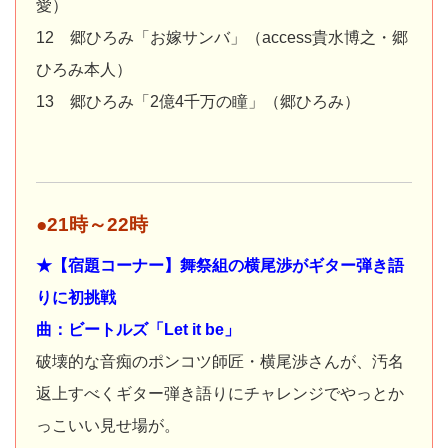
愛）
12 郷ひろみ「お嫁サンバ」（access貴水博之・郷
ひろみ本人）
13 郷ひろみ「2億4千万の瞳」（郷ひろみ）
●21時～22時
★【宿題コーナー】舞祭組の横尾渉がギター弾き語
りに初挑戦
曲：ビートルズ「Let it be」
破壊的な音痴のポンコツ師匠・横尾渉さんが、汚名
返上すべくギター弾き語りにチャレンジでやっとか
っこいい見せ場が。