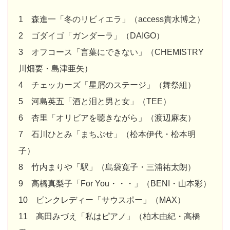
1 森進一「冬のリビィエラ」（access貴水博之）
2 ゴダイゴ「ガンダーラ」（DAIGO）
3 オフコース「言葉にできない」（CHEMISTRY
川畑要・島津亜矢）
4 チェッカーズ「星屑のステージ」（舞祭組）
5 河島英五「酒と泪と男と女」（TEE）
6 杏里「オリビアを聴きながら」（渡辺麻友）
7 石川ひとみ「まちぶせ」（松本伊代・松本明
子）
8 竹内まりや「駅」（島袋寛子・三浦祐太朗）
9 高橋真梨子「For You・・・」（BENI・山本彩）
10 ピンクレディー「サウスポー」（MAX）
11 高田みづえ「私はピアノ」（柏木由紀・高橋