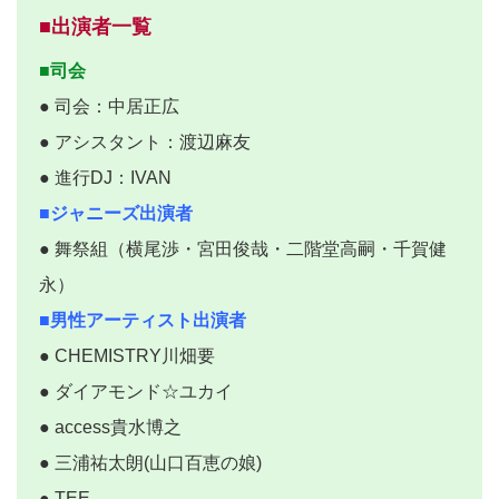
■出演者一覧
■司会
● 司会：中居正広
● アシスタント：渡辺麻友
● 進行DJ：IVAN
■ジャニーズ出演者
● 舞祭組（横尾渉・宮田俊哉・二階堂高嗣・千賀健
永）
■男性アーティスト出演者
● CHEMISTRY川畑要
● ダイアモンド☆ユカイ
● access貴水博之
● 三浦祐太朗(山口百恵の娘)
● TEE