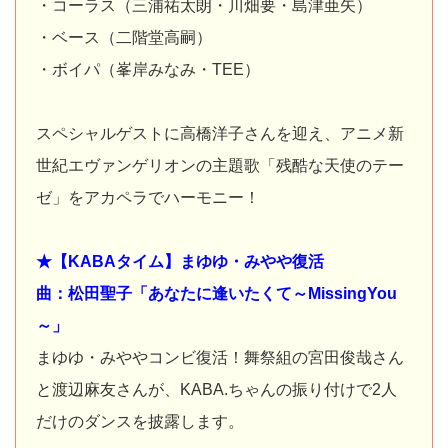
・コーラス（三浦祐太朗・川畑要・島津亜矢）
・ベース（二階堂高嗣）
・ボイパ（峯岸みなみ・TEE）
スペシャルゲストに高橋洋子さんを迎え、アニメ新
世紀エヴァンゲリオンの主題歌「残酷な天使のテー
ゼ」をアカペラでハーモニー！
★【KABAタイム】まゆゆ・みやや復活
曲：松田聖子「あなたに逢いたくて～MissingYou
～」
まゆゆ・みややコンビ復活！舞祭組の宮田俊哉さん
と渡辺麻友さんが、KABA.ちゃんの振り付けで2人
だけのダンスを披露します。