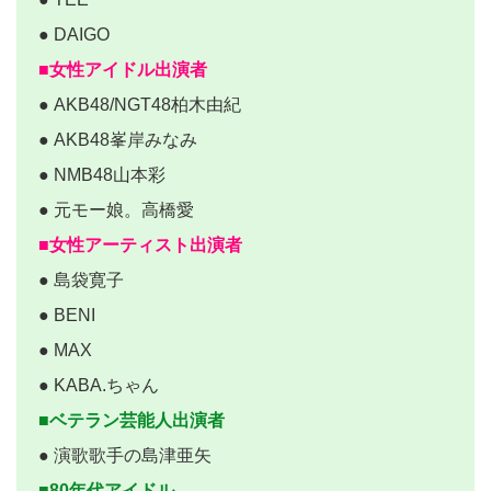
● DAIGO
■女性アイドル出演者
● AKB48/NGT48柏木由紀
● AKB48峯岸みなみ
● NMB48山本彩
● 元モー娘。高橋愛
■女性アーティスト出演者
● 島袋寛子
● BENI
● MAX
● KABA.ちゃん
■ベテラン芸能人出演者
● 演歌歌手の島津亜矢
■80年代アイドル