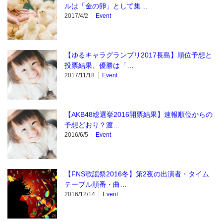
ルは「金の卵」として集…
2017/4/2
Event
【ゆるキャラグランプリ2017長島】順位予想と
投票結果、優勝は「…
2017/11/18
Event
【AKB48総選挙2016開票結果】速報順位からの
予想どおり？渡…
2016/6/5
Event
【FNS歌謡祭2016冬】第2夜の出演者・タイム
テーブル順番・曲…
2016/12/14
Event