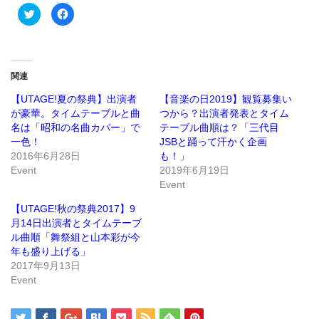
ク
Facebook
リ
で
ッ
共
ク
有
し
す
て
る
Twitter
に
で
は
関連
共
ク
有
リ
(新
ッ
【UTAGE!夏の祭典】出演者
【音楽の日2019】観覧募集い
し
ク
が豪華。タイムテーブルと曲
つから？出演者発表とタイム
い
し
ウ
て
名は「昭和の名曲カバー」で
テーブル曲順は？「三代目
ィ
く
ン
だ
一色！
JSBと踊って汗かく企画
ド
さ
2016年6月28日
も！」
ウ
い
で
(新
Event
2019年6月19日
開
し
き
い
Event
ま
ウ
す)
ィ
ン
【UTAGE!秋の祭典2017】9
ド
月14日出演者とタイムテーブ
ウ
で
ル曲順「舞祭組と山本彩が今
開
き
年も盛り上げる」
ま
2017年9月13日
す)
Event