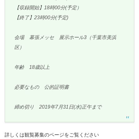
【収録開始】18時00分(予定）
【終了】23時00分(予定)
会場 幕張メッセ 展示ホール3（千葉市美浜
区）
年齢 18歳以上
必要なもの 公的証明書
締め切り 2019年7月31日(水)正午まで
詳しくは観覧募集のページをご覧ください