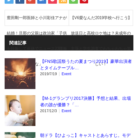
豊田剛一郎医師と小川彩佳アナが
【V6愛なんだ2019学校へ行こう】
結婚！旦那の父親は政治家「子供
放送日と高校ロケ地は？未成年の
関連記事
を妊娠して産休でニュース23降板
主張と学生調査でわちゃわちゃ楽
【FNS歌謡祭うたの夏まつり2019】豪華出演者
かな」
しい！
とタイムテーブル…
2019/7/19
Event
【M-1グランプリ2017決勝】予想と結果、出場
者の誰が優勝？「…
2017/12/3
Event
朝ドラ【ひよっこ】キャストとあらすじ。モデ