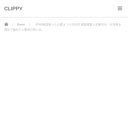
ホーム
Event
【FNS歌謡祭うたの夏まつり2018】観覧募集と応募方法「出演者を
間近で観れたら最高の思い出」