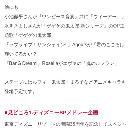
他にも
小池徹平さんが『ワンピース音宴』共に「ウィーアー！」
氷川きよしさんが『ゲゲゲの鬼太郎 新シリーズ』のOP主
題歌「ゲゲゲの鬼太郎」
『ラブライブ！サンシャイン!!』Aqoursが「君のこころは
輝いてるかい？」
『BanG Dream!』Roseliaがエヴァの「魂のルフラン」
ステージにはルフィ・鬼太郎・まる子などアニメキャラも
登場予定です。
■見どころ1.ディズニーSPメドレー企画
東京ディズニーリゾートの開園35周年を記念してスペシャ