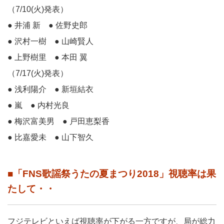
（7/10(火)発表）
● 井浦 新 ● 佐野史郎
● 沢村一樹 ● 山崎賢人
● 上野樹里 ● 本田 翼
（7/17(火)発表）
● 浅利陽介 ● 新垣結衣
● 嵐 ● 内村光良
● 梅沢富美男 ● 戸田恵梨香
● 比嘉愛未 ● 山下智久
■「FNS歌謡祭うたの夏まつり2018」視聴率は果
たして・・
フジテレビといえば視聴率が下がる一方ですが、局が総力