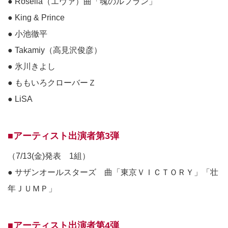
● Roselia（エヴァ）曲「魂のルフラン」
● King & Prince
● 小池徹平
● Takamiy（高見沢俊彦）
● 氷川きよし
● ももいろクローバーＺ
● LiSA
■アーティスト出演者第3弾
（7/13(金)発表 1組）
● サザンオールスターズ 曲「東京ＶＩＣＴＯＲＹ」「壮
年ＪＵＭＰ」
■アーティスト出演者第4弾