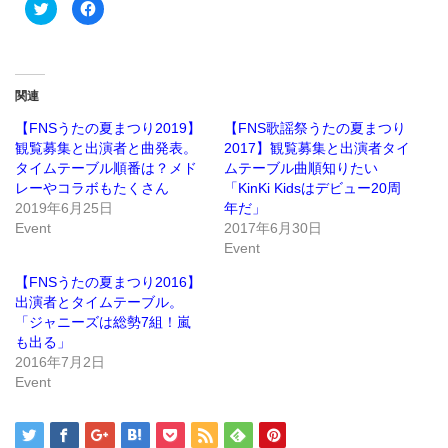
ク
Facebook
リ
で
ッ
共
ク
有
し
す
て
る
Twitter
に
で
は
関連
共
ク
有
リ
(新
ッ
【FNSうたの夏まつり2019】
【FNS歌謡祭うたの夏まつり
し
ク
観覧募集と出演者と曲発表。
2017】観覧募集と出演者タイ
い
し
ウ
て
タイムテーブル順番は？メド
ムテーブル曲順知りたい
ィ
く
ン
だ
レーやコラボもたくさん
「KinKi Kidsはデビュー20周
ド
さ
2019年6月25日
年だ」
ウ
い
で
(新
Event
2017年6月30日
開
し
き
い
Event
ま
ウ
す)
ィ
ン
【FNSうたの夏まつり2016】
ド
出演者とタイムテーブル。
ウ
で
「ジャニーズは総勢7組！嵐
開
き
も出る」
ま
2016年7月2日
す)
Event