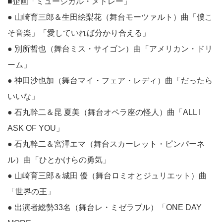
■企画「ミュージカル・メドレー」
● 山崎育三郎＆生田絵梨花（舞台モーツァルト）曲「僕こ
そ音楽」「愛していれば分かり合える」
● 別所哲也（舞台ミス・サイゴン）曲「アメリカン・ドリ
ーム」
● 神田沙也加（舞台マイ・フェア・レディ）曲「だったら
いいな」
● 石丸幹二＆昆 夏美（舞台オペラ座の怪人）曲「ALL I
ASK OF YOU」
● 石丸幹二＆宮澤エマ（舞台スカーレット・ピンパーネ
ル）曲「ひとかけらの勇気」
● 山崎育三郎＆城田 優（舞台ロミオとジュリエット）曲
「世界の王」
● 出演者総勢33名（舞台レ・ミゼラブル）「ONE DAY