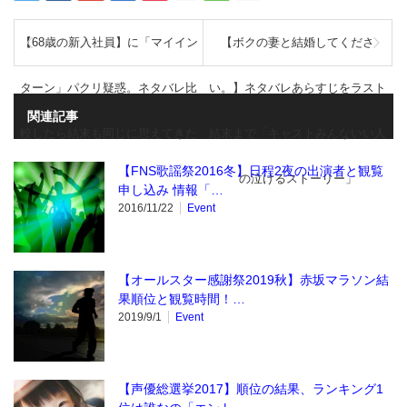
【68歳の新入社員】に「マイイン
【ボクの妻と結婚してくださ
ターン」パクリ疑惑。ネタバレ比
い。】ネタバレあらすじをラスト
関連記事
較したら結末も同じに思えてきた
結末まで「キャストみんないい人
【FNS歌謡祭2016冬】日程2夜の出演者と観覧
の泣けるストーリー」
申し込み 情報「…
2016/11/22
Event
【オールスター感謝祭2019秋】赤坂マラソン結
果順位と観覧時間！…
2019/9/1
Event
【声優総選挙2017】順位の結果、ランキング1