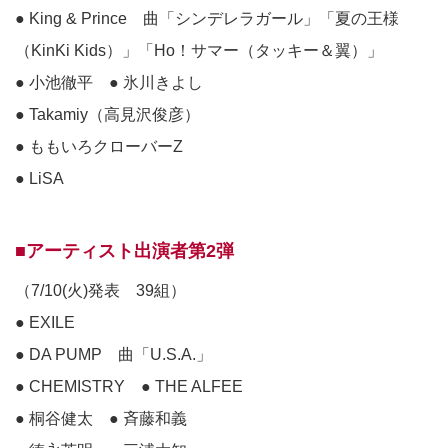
● King & Prince 曲「シンデレラガール」「夏の王様
（KinKi Kids）」「Ho！サマー（タッキー＆翼）」
● 小池徹平 ● 氷川きよし
● Takamiy（高見沢俊彦）
● ももいろクローバーZ
● LiSA
■アーティスト出演者第2弾
（7/10(火)発表 39組）
● EXILE
● DA PUMP 曲「U.S.A.」
● CHEMISTRY ● THE ALFEE
● 桐谷健太 ● 斉藤和義