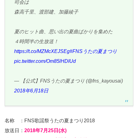
司会は
森高千里、渡部建、加藤綾子
夏のヒット曲、思い出の夏曲ばかりを集めた
４時間半の生放送！
https://t.co/MZMcXEJSEg
#FNSうたの夏まつり
pic.twitter.com/Om85lHDIUd
— 【公式】FNSうたの夏まつり (@fns_kayousai)
2018年6月18日
名称 ：FNS歌謡祭うたの夏まつり2018
放送日：
2018年7月25日(水)