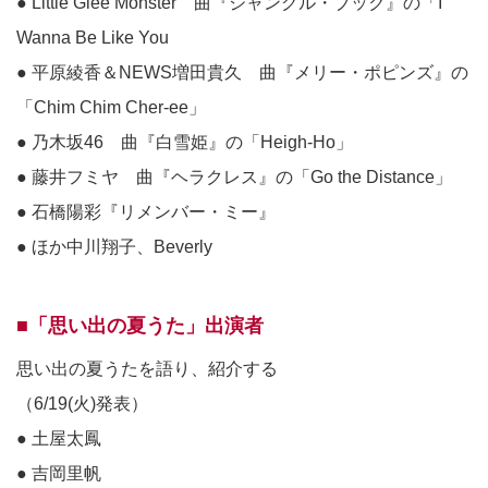
● Little Glee Monster 曲『ジャングル・ブック』の「I
Wanna Be Like You
● 平原綾香＆NEWS増田貴久 曲『メリー・ポピンズ』の
「Chim Chim Cher-ee」
● 乃木坂46 曲『白雪姫』の「Heigh-Ho」
● 藤井フミヤ 曲『ヘラクレス』の「Go the Distance」
● 石橋陽彩『リメンバー・ミー』
● ほか中川翔子、Beverly
■「思い出の夏うた」出演者
思い出の夏うたを語り、紹介する
（6/19(火)発表）
● 土屋太鳳
● 吉岡里帆