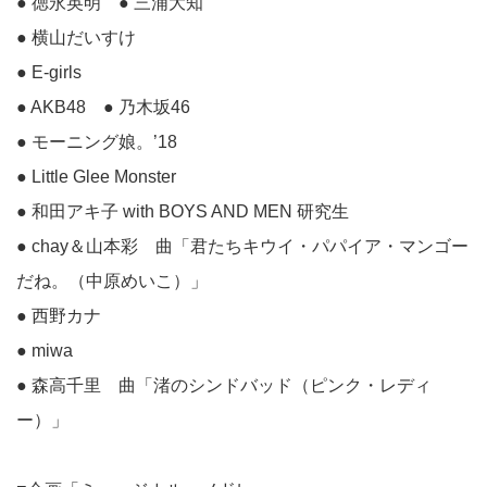
● 徳永英明 ● 三浦大知
● 横山だいすけ
● E-girls
● AKB48 ● 乃木坂46
● モーニング娘。’18
● Little Glee Monster
● 和田アキ子 with BOYS AND MEN 研究生
● chay＆山本彩 曲「君たちキウイ・パパイア・マンゴー
だね。（中原めいこ）」
● 西野カナ
● miwa
● 森高千里 曲「渚のシンドバッド（ピンク・レディ
ー）」