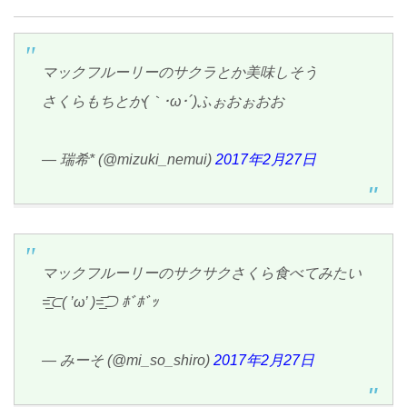
マックフルーリーのサクラとか美味しそう
さくらもちとか(｀･ω･´)ふぉおぉおお
— 瑞希* (@mizuki_nemui)
2017年2月27日
マックフルーリーのサクサクさくら食べてみたい
=͟͟͞͞⊂( ’ω’ )=͟͟͞͞⊃ ﾎﾞﾎﾞｯ
— みーそ (@mi_so_shiro)
2017年2月27日