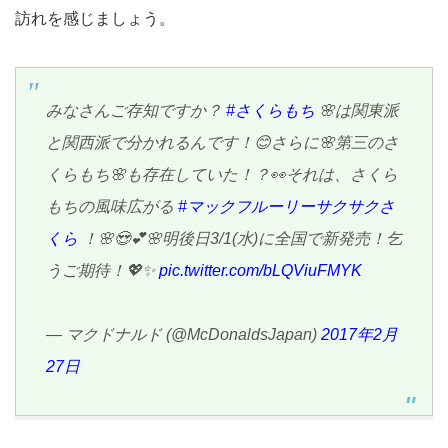
訪れを感じましょう。
みなさんご存知ですか？
#さくらもち
🌸は関東派
と関西派で分かれるんです！😊さらに🌸第三のさ
くらもち🌸も存在していた！？👀それは、さくら
もちの風味広がる
#マックフルーリーサクサクさ
くら
！🌸😍💕🌸明後日3/1(水)に全国で新発売！乞
うご期待！💖✨
pic.twitter.com/bLQViuFMYK
— マクドナルド (@McDonaldsJapan)
2017年2月
27日