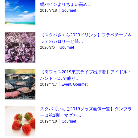
縄パインよりちょい高め…
2016/7/18
Gourmet
【スタバさくら2020ドリンク】フラペチーノ＆
ラテのカロリーと値…
2020/2/6
Gourmet
【肉フェス2019東京ライブ出演者】アイドル・
バンド・DJで盛り…
2019/4/17
Event
,
Gourmet
スタバ【いちご2019グッズ画像一覧】タンブラ
ーは第1弾・マグカ…
2019/4/10
Gourmet