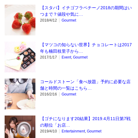
【スタバ】イチゴフラペチーノ2018の期間はい
つまで？値段や気に…
2018/4/12
Gourmet
【マツコの知らない世界】チョコレートは2017
年も楠田枝里子から…
2017/1/17
Event
,
Gourmet
コールドストーン「食べ放題」予約に必要な店
舗と時間の一覧はこちら…
2016/2/16
Gourmet
【ゴチになります20結果】2019.4月11日第7戦
の順位「お店…
2019/4/10
Entertainment
,
Gourmet