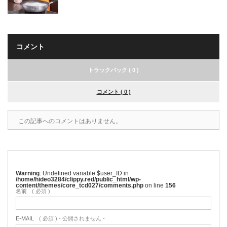
コメント
トラックバック ( 0 )
コメント ( 0 )
この記事へのコメントはありません。
Warning
: Undefined variable $user_ID in
/home/hideo3284/clippy.red/public_html/wp-
content/themes/core_tcd027/comments.php
on line
156
名前
( 必須 )
E-MAIL
( 必須 ) - 公開されません -