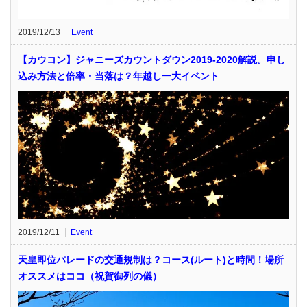
2019/12/13
Event
【カウコン】ジャニーズカウントダウン2019-2020解説。申し
込み方法と倍率・当落は？年越し一大イベント
2019/12/11
Event
天皇即位パレードの交通規制は？コース(ルート)と時間！場所
オススメはココ（祝賀御列の儀）