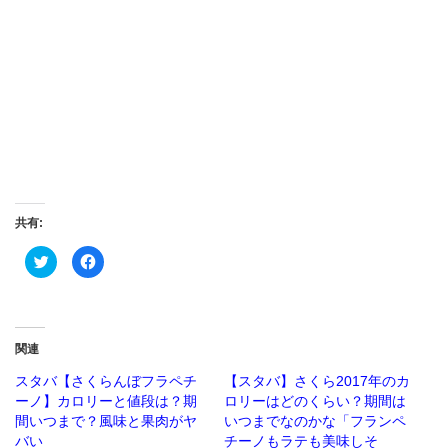
共有:
ク
Facebook
リ
で
ッ
共
ク
有
し
す
て
る
Twitter
に
で
は
関連
共
ク
有
リ
(新
ッ
スタバ【さくらんぼフラペチ
【スタバ】さくら2017年のカ
し
ク
ーノ】カロリーと値段は？期
ロリーはどのくらい？期間は
い
し
ウ
て
間いつまで？風味と果肉がヤ
いつまでなのかな「フランペ
ィ
く
ン
だ
バい
チーノもラテも美味しそ