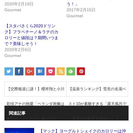
ド
さ
2020年2月19日
う！」
ウ
い
で
(新
Gourmet
2017年2月15日
開
し
き
い
Gourmet
ま
ウ
す)
ィ
ン
【スタバさくら2020ドリン
ド
ク】フラペチーノ＆ラテのカ
ウ
で
ロリーと値段は？期間いつま
開
き
で？美味しそう！
ま
2020年2月6日
す)
Gourmet
【交際報道に謎！】櫻井翔と小川
【温泉ランキング】雪見の名湯ベ
彩佳アナの熱愛「ベランダ画像は
スト10が素敵すぎる「露天風呂で
関連記事
週刊ポストにわざと撮らせた？」
雪景色の絶景を堪能しよう」
【マック】ヨーグルトシェイクのカロリーは沖