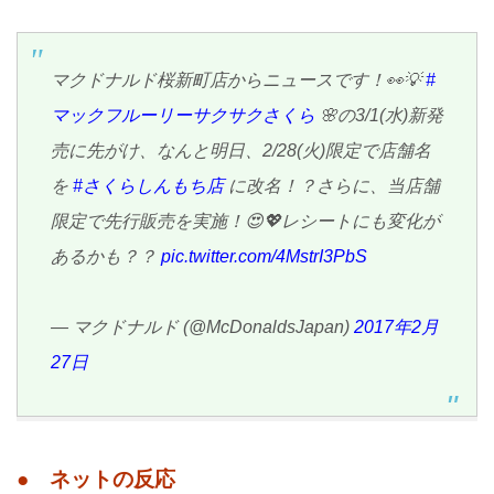
マクドナルド桜新町店からニュースです！👀💡
#
マックフルーリーサクサクさくら
🌸の3/1(水)新発
売に先がけ、なんと明日、2/28(火)限定で店舗名
を
#さくらしんもち店
に改名！？さらに、当店舗
限定で先行販売を実施！😍💖レシートにも変化が
あるかも？？
pic.twitter.com/4MstrI3PbS
— マクドナルド (@McDonaldsJapan)
2017年2月
27日
● ネットの反応