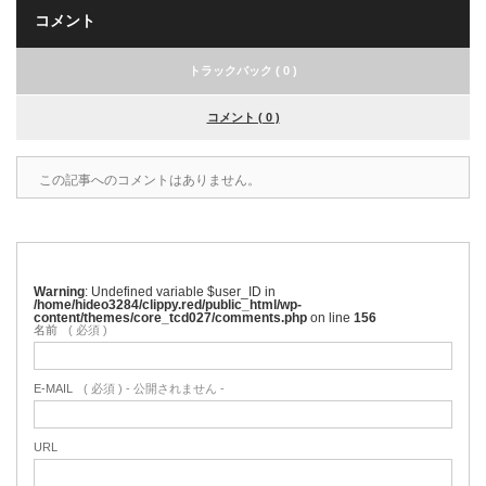
コメント
トラックバック ( 0 )
コメント ( 0 )
この記事へのコメントはありません。
Warning
: Undefined variable $user_ID in
/home/hideo3284/clippy.red/public_html/wp-
content/themes/core_tcd027/comments.php
on line
156
名前
( 必須 )
E-MAIL
( 必須 ) - 公開されません -
URL