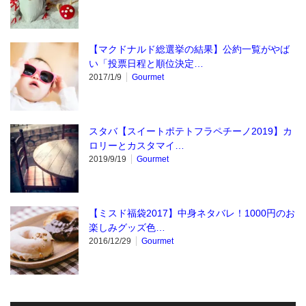
【マクドナルド総選挙の結果】公約一覧がやば
い「投票日程と順位決定…
2017/1/9
Gourmet
スタバ【スイートポテトフラペチーノ2019】カ
ロリーとカスタマイ…
2019/9/19
Gourmet
【ミスド福袋2017】中身ネタバレ！1000円のお
楽しみグッズ色…
2016/12/29
Gourmet