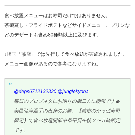
食べ放題メニューはお寿司だけではありません。
茶碗蒸し・フライドポテトなどサイドメニュー、プリンな
どのデザートも含め80種類以上に及びます。
↓埼玉「蕨店」では先行して食べ放題が実施されました。
メニュー画像があるので参考になりますね。
@deps6712132330
@junglekyona
毎日のブログネタにお困りの御二方に朗報です🍣
美邑弘海選手の出身のお隣、【蕨市のかっぱ寿司
限定】で食べ放題開催中😋平日午後２〜５時限定
です。