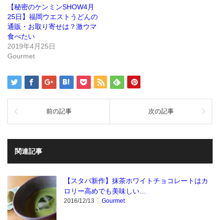
ま
ウ
【秘密のケンミンSHOW4月
す)
ィ
ン
25日】福岡ウエストうどんの
ド
通販・お取り寄せは？激ウマ
ウ
で
食べたい
開
き
2019年4月25日
ま
Gourmet
す)
前の記事
次の記事
関連記事
【スタバ新作】抹茶ホワイトチョコレートはカ
ロリー高めでも美味しい…
2016/12/13
Gourmet