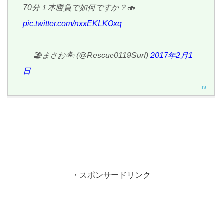
70分１本勝負で如何ですか？🍣
pic.twitter.com/nxxEKLKOxq
— 🏖まさお🏝 (@Rescue0119Surf)
2017年2月1
日
・スポンサードリンク