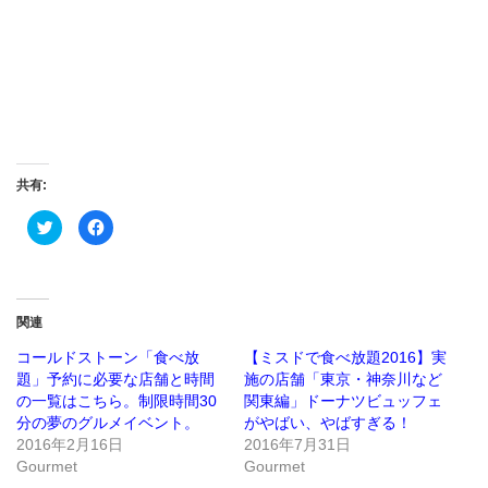
共有:
ク
Facebook
リ
で
ッ
共
ク
有
し
す
て
る
Twitter
に
で
は
関連
共
ク
有
リ
(新
ッ
コールドストーン「食べ放
【ミスドで食べ放題2016】実
し
ク
題」予約に必要な店舗と時間
施の店舗「東京・神奈川など
い
し
ウ
て
の一覧はこちら。制限時間30
関東編」ドーナツビュッフェ
ィ
く
ン
だ
分の夢のグルメイベント。
がやばい、やばすぎる！
ド
さ
2016年2月16日
2016年7月31日
ウ
い
で
(新
Gourmet
Gourmet
開
し
き
い