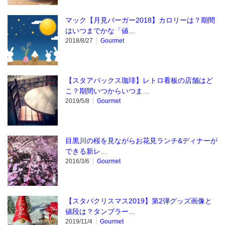
マック【月見バーガー2018】カロリーは？期間
はいつまでかな「値…
2018/8/27
Gourmet
【スタアバックス珈琲】レトロ看板の店舗はど
こ？期間いつからいつま…
2019/5/8
Gourmet
目黒川の桜を見ながらお花見ランチ&ディナーが
できる新レ…
2016/3/6
Gourmet
【スタバクリスマス2019】第2弾グッズ画像と
値段は？タンブラー…
2019/11/4
Gourmet