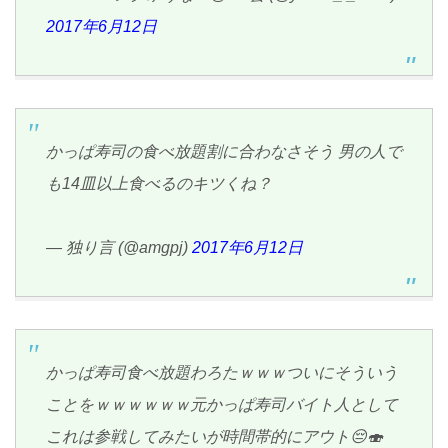
2017年6月12日
かっぱ寿司の食べ放題割に合わなさそう 男の人で
も14皿以上食べるのキツくね？
— 独り言 (@amgpj)
2017年6月12日
かっぱ寿司食べ放題わろたｗｗｗついにそういう
ことをｗｗｗｗｗｗ元かっぱ寿司バイト人として
これは参戦してみたいが時間帯的にアウト😔🍣