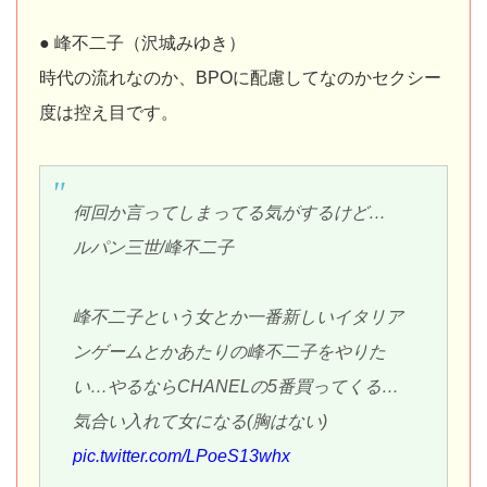
● 峰不二子（沢城みゆき）
時代の流れなのか、BPOに配慮してなのかセクシー
度は控え目です。
何回か言ってしまってる気がするけど…
ルパン三世/峰不二子
峰不二子という女とか一番新しいイタリア
ンゲームとかあたりの峰不二子をやりた
い…やるならCHANELの5番買ってくる…
気合い入れて女になる(胸はない)
pic.twitter.com/LPoeS13whx