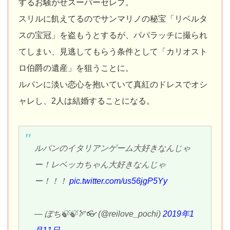
するお騒がせスーパーセレブ。
スリルに飢えてるのでサンマリノの秘宝「リベルタ
スの宝冠」を盗もうとするが、パパラッチに撮られ
てしまい、見逃してもらう条件として「カリオスト
ロ伯爵の遺産」を狙うことに。
ルパンに淡い恋心を抱いていて真紅のドレスでオシ
ャレし、2人は結婚することになる。
ルパンのイタリアンゲーム大好きなんじゃ
ー！レベッカちゃん大好きなんじゃ
ー！！！
pic.twitter.com/us56jgP5Yy
— ぽち🍃🍃🏹👓 (@reilove_pochi)
2019年1