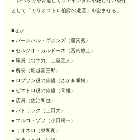
レベッカを脅迫してスキャンダルを報じない条件
として「カリオストロ伯爵の遺産」を盗ませる。
■ほか
● パーシバル・ギボンズ（藤真秀）
● セルジオ・カルドーネ（宮内敦士）
● 職員（出牛力、土屋直人）
● 所長（堀越富三郎）
● ロブソン役の俳優（さかき孝輔）
● ピエトロ役の俳優（関雄）
● 店員（佐治和也）
● パトリック（土田大）
● マルコ・ゾフ（小田桐一）
● リオネロ（東和良）