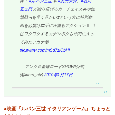
棒・
#ルパン三世
や
#次元大介
、
#石川
五ェ門
が繰り広げるカーチェイス🚗や銃
撃戦🔫を早く見たい❣️という方に特別動
画をお届け🎞️手に汗握るアクション🏃‍♂️💨
はワクワクするカナ🐾ボクも仲間に入っ
てみたいカナ😝
pic.twitter.com/mSd7zjQbHl
— アンク＠金曜ロードSHOW!公式
(@kinro_ntv)
2019年1月17日
●映画『ルパン三世 イタリアンゲーム』ちょっと