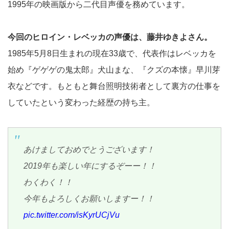
1995年の映画版から二代目声優を務めています。
今回のヒロイン・レベッカの声優は、藤井ゆきよさん。
1985年5月8日生まれの現在33歳で、代表作はレベッカを
始め『ゲゲゲの鬼太郎』犬山まな、『クズの本懐』早川芽
衣などです。もともと舞台照明技術者として裏方の仕事を
していたという変わった経歴の持ち主。
あけましておめでとうございます！
2019年も楽しい年にするぞーー！！
わくわく！！
今年もよろしくお願いしますー！！
pic.twitter.com/isKyrUCjVu