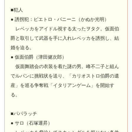
■犯人
● 誘拐犯：ピエトロ・パニーニ（かぬか光明）
レベッカをアイドル視する太ったヲタク。仮面伯
爵と取引して武器を手に入れレベッカを誘拐し、結
婚を迫る。
● 仮面伯爵（津田健次郎）
仮面舞踏会の衣装を着た謎の男。峰不二子と組ん
でルパンに挑戦状を送り、「カリオストロ伯爵の遺
産」を巡る争奪戦「イタリアンゲーム」を開始す
る。
■パパラッチ
● サロ（石塚運昇）