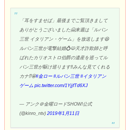
「耳をすませば」最後までご覧頂きまして
ありがとうございました🤗来週は「ルパン
三世 イタリアン・ゲーム」を放送します😆
ルパン三世が電撃結婚💍🙀天才詐欺師と呼
ばれたカリオストロ伯爵の遺産を巡ってル
パン三世が駆け巡ります‼️みんな見てくれる
カナ⁉️🤩
#金ロー
#ルパン三世
#イタリアン
ゲーム
pic.twitter.com/1YjjfTd6XJ
— アンク＠金曜ロードSHOW!公式
(@kinro_ntv)
2019年1月11日