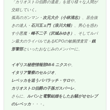
「カリオストロ伯爵の遺産」を巡り様々な人間が
交錯していく。
孤高のガンマン・
次元大介（小林清志）
、居合抜
きの達人・
石川五ェ門（浪川大輔）
、男心を惑わ
す小悪魔・
峰不二子（沢城みゆき）
、そしてルパ
ン最大のライバルであるICPOの敏腕捜査官・
銭
形警部
といったおなじみのメンバーに、
イギリス秘密情報部MI-6 ニクス
や、
イタリア警察のセルジオ
、
レベッカを追うパパラッチ・サロ
や、
カリオストロ伯爵の子孫ガスパーレ
、
さらに、
ルパンと電撃結婚をしたお騒がせセレブ
のレベッカ
・・・。