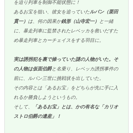
を迫り列車を制御不能状態に！
あるお宝を狙い、彼女を追っていた
ルパン（栗田
貫一）
は、何の因果か
銭形（山寺宏一）
と一緒
に、暴走列車に監禁されたレベッカを救いだすた
め暴走列車とカーチェイスをする羽目に。
実は誘拐犯を裏で操っていた謎の人物がいた。そ
の人物は仮面伯爵
と名乗り、レベッカ誘拐事件の
前に、ルパン三世に挑戦状を出していた。
その内容とは「あるお宝」をどちらが先に手に入
れるか勝負しようというもの。
そして、
「あるお宝」とは、かの有名な「カリオ
ストロ伯爵の遺産」！