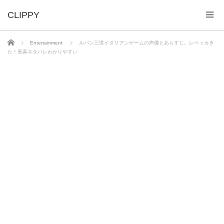
ホーム
Entertainment
ルパン三世イタリアンゲームの声優とあらすじ。レベッカき
た！黒幕ネタバレわかりやすい