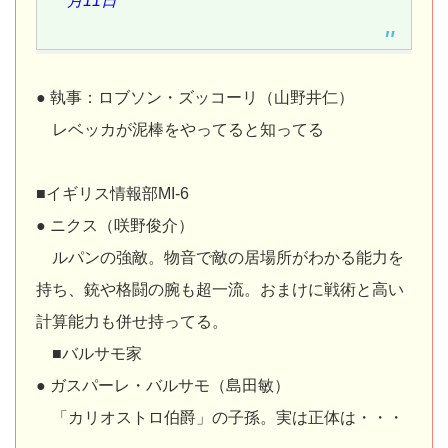
月11日
● 執事：ロブソン・ズッコーリ（山野井仁）
レベッカが泥棒をやってると知ってる
■イギリス情報部MI-6
● ニクス（咲野俊介）
ルパンの強敵。物音で敵の居場所がわかる能力を
持ち、銃や格闘の腕も超一流。おまけに戦術と高い
計算能力も併せ持ってる。
■バルサモ家
● ガスパーレ・バルサモ（島田敏）
「カリオストロ伯爵」の子孫。実は正体は・・・