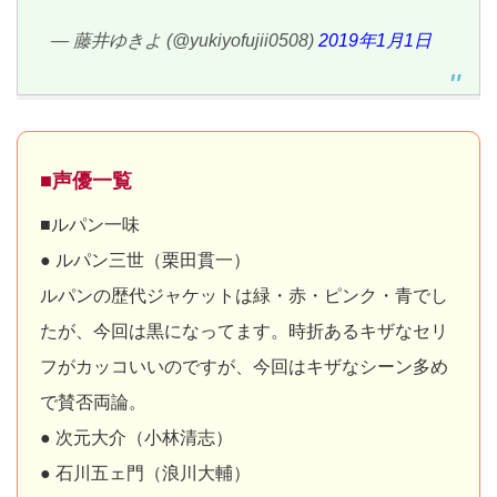
— 藤井ゆきよ (@yukiyofujii0508)
2019年1月1日
■声優一覧
■ルパン一味
● ルパン三世（栗田貫一）
ルパンの歴代ジャケットは緑・赤・ピンク・青でし
たが、今回は黒になってます。時折あるキザなセリ
フがカッコいいのですが、今回はキザなシーン多め
で賛否両論。
● 次元大介（小林清志）
● 石川五ェ門（浪川大輔）