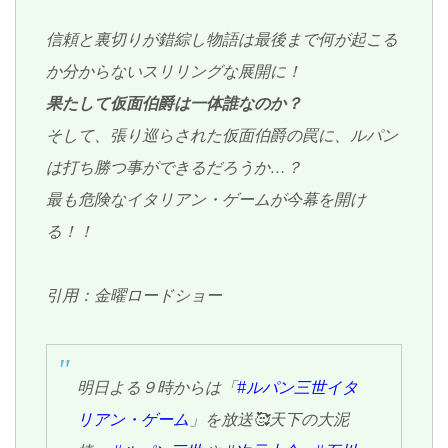
信頼と裏切りが錯綜し物語は最後まで何が起こる
か分からないスリリングな展開に！
果たして仮面伯爵は一体誰なのか？
そして、張り巡らされた仮面伯爵の罠に、ルパン
は打ち勝つ事ができるだろうか…？
最も危険なイタリアン・ゲームが今幕を開け
る！！
引用：金曜ロードショー
明日よる９時からは「
#ルパン三世イタ
リアン・ゲーム
」を放送🥰天下の大泥