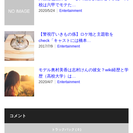
校は六甲でモテた…
2020/5/24
Entertainment
【警視庁いきもの係】ロケ地と主題歌を
check「キャストには橋本…
2017/7/9
Entertainment
モデル奥村美香は志村けんの彼女？wiki経歴と学
歴（高校大学）は…
2020/4/7
Entertainment
コメント
トラックバック ( 0 )