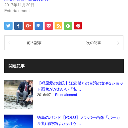
開
き
2017年11月20日
ま
Entertainment
す)
前の記事
次の記事
関連記事
【福原愛の彼氏】江宏傑との台湾の文春2ショッ
ト画像がかわいい「私…
2016/4/7
Entertainment
徳島のバンド【POLU】メンバー画像「ボーカ
ル丸山純奈はカラオケ…