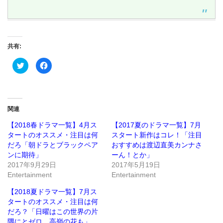
共有:
ク
Facebook
リ
で
ッ
共
ク
有
し
す
て
る
Twitter
に
で
は
関連
共
ク
有
リ
(新
ッ
【2018春ドラマ一覧】4月ス
【2017夏のドラマ一覧】7月
し
ク
タートのオススメ・注目は何
スタート新作はコレ！「注目
い
し
ウ
て
だろ「朝ドラとブラックペア
おすすめは渡辺直美カンナさ
ィ
く
ン
だ
ンに期待」
ーん！とか」
ド
さ
2017年9月29日
2017年5月19日
ウ
い
で
(新
Entertainment
Entertainment
開
し
き
い
ま
ウ
【2018夏ドラマ一覧】7月ス
す)
ィ
ン
タートのオススメ・注目は何
ド
だろ？「日曜はこの世界の片
ウ
で
隅にとゼロ、高嶺の花も」