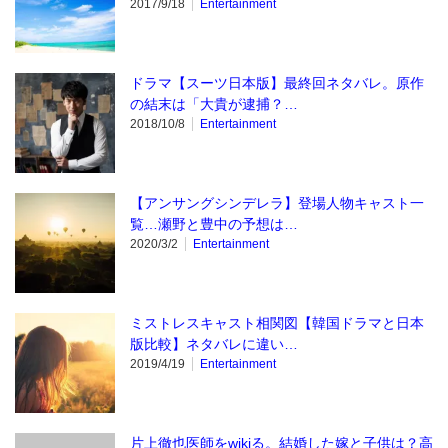
2017/9/18
Entertainment
ドラマ【スーツ日本版】最終回ネタバレ。原作
の結末は「大貴が逮捕？…
2018/10/8
Entertainment
【アンサングシンデレラ】登場人物キャスト一
覧…瀬野と豊中の予想は…
2020/3/2
Entertainment
ミストレスキャスト相関図【韓国ドラマと日本
版比較】ネタバレに違い…
2019/4/19
Entertainment
片上徹也医師をwikiる。結婚した嫁と子供は？高