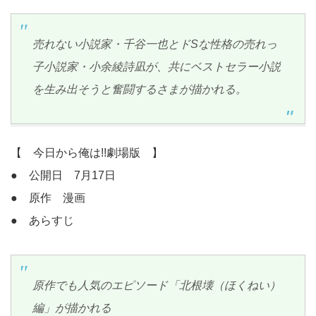
売れない小説家・千谷一也とドSな性格の売れっ
子小説家・小余綾詩凪が、共にベストセラー小説
を生み出そうと奮闘するさまが描かれる。
【 今日から俺は!!劇場版 】
● 公開日 7月17日
● 原作 漫画
● あらすじ
原作でも人気のエピソード「北根壊（ほくねい）
編」が描かれる