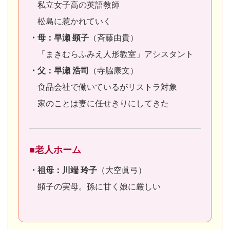
私立女子高の英語教師
松島に惹かれていく
・母：早瀬 顕子
（斉藤由貴）
「まきむらふみえ人形教室」アシスタント
・父：早瀬 浩司
（寺脇康文）
食品会社で働いているがリストラ対象
家のことは妻に任せきりにしてきた
■老人ホーム
・祖母：川端 玲子
（大空眞弓）
顕子の実母。孫に甘く娘に厳しい