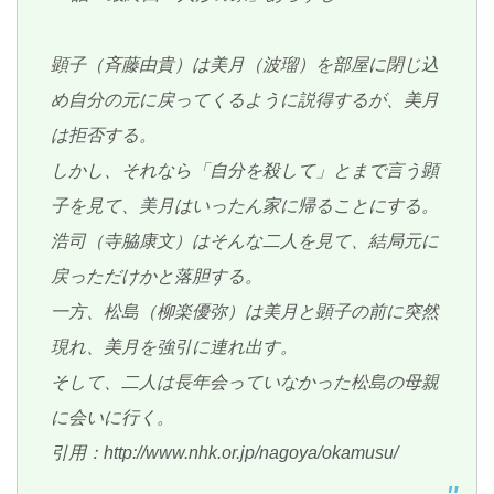
顕子（斉藤由貴）は美月（波瑠）を部屋に閉じ込
め自分の元に戻ってくるように説得するが、美月
は拒否する。
しかし、それなら「自分を殺して」とまで言う顕
子を見て、美月はいったん家に帰ることにする。
浩司（寺脇康文）はそんな二人を見て、結局元に
戻っただけかと落胆する。
一方、松島（柳楽優弥）は美月と顕子の前に突然
現れ、美月を強引に連れ出す。
そして、二人は長年会っていなかった松島の母親
に会いに行く。
引用：http://www.nhk.or.jp/nagoya/okamusu/