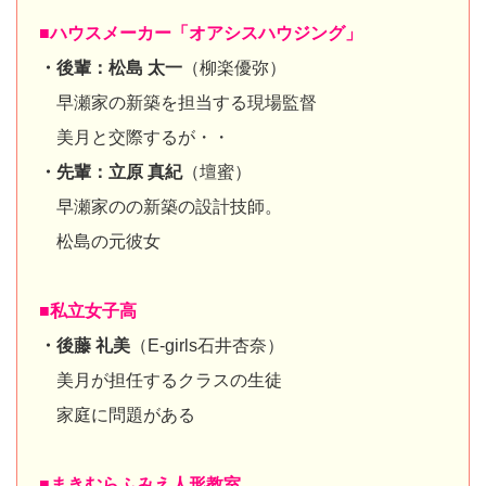
■ハウスメーカー「オアシスハウジング」
・後輩：松島 太一
（柳楽優弥）
早瀬家の新築を担当する現場監督
美月と交際するが・・
・先輩：立原 真紀
（壇蜜）
早瀬家のの新築の設計技師。
松島の元彼女
■私立女子高
・後藤 礼美
（E-girls石井杏奈）
美月が担任するクラスの生徒
家庭に問題がある
■まきむらふみえ人形教室