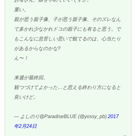
重い。
親が思う親子像、子が思う親子像、そのズレなん
て多かれ少なかれドコの親子にも有ると思う。で
もこんなに息苦しい思いで観てるのは、心当たり
があるからなのかな?
ん〜！
来週が最終回。
観つづけてよかった…と思える終わり方になると
良いけど。
— よしのり@ParadiseBLUE (@yossy_pb)
2017
年2月24日