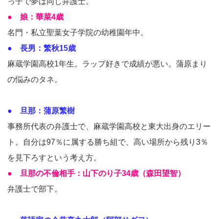
っ子で夢は同じ弁護士。
● 娘：華菜4歳
名門・私立聖葉女子学院の幼稚園年中。
● 長男：繁秋15歳
麻蔵学園高校1年生。ラップ好きで成績が悪い。蒲原まり
の悩みのタネ。
● 旦那：蒲原繁樹
事務所代表の弁護士で、麻蔵学園高校と東大出身のエリー
ト。自分は97％に属する勝ち組で、高い場所から残り3％
を見下ろすという考え方。
● 旦那の不倫相手：山下のり子34歳（森田望智）
弁護士で部下。