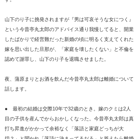
山下のり子に挑発されますが『男は可哀そうな女につく』
という今昔亭丸太郎のアドバイス通り我慢してると、開業
したばかりで経営難だった新婚の頃に明るく支えてくれた
嫁を思い出した旦那が、「家庭を壊したくない」と不倫を
認めて謝罪し、山下のり子を退職させました。
夜、蒲原まりとお酒を飲んだ今昔亭丸太郎は離婚について
話します。
● 最初の結婚は交際10年で32歳のとき。嫁のクミは2人
目の子供を産んでからおかしくなった。今昔亭丸太郎は真
打ち昇進がかかって余裕なく「落語と家庭どっちが大
切？」と聞かれ「落語に決まってるだろ」と答えたら離婚