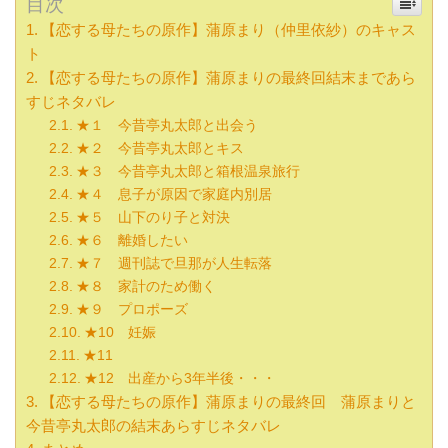
目次
【恋する母たちの原作】蒲原まり（仲里依紗）のキャス
ト
【恋する母たちの原作】蒲原まりの最終回結末まであら
すじネタバレ
★１ 今昔亭丸太郎と出会う
★２ 今昔亭丸太郎とキス
★３ 今昔亭丸太郎と箱根温泉旅行
★４ 息子が原因で家庭内別居
★５ 山下のり子と対決
★６ 離婚したい
★７ 週刊誌で旦那が人生転落
★８ 家計のため働く
★９ プロポーズ
★10 妊娠
★11
★12 出産から3年半後・・・
【恋する母たちの原作】蒲原まりの最終回 蒲原まりと
今昔亭丸太郎の結末あらすじネタバレ