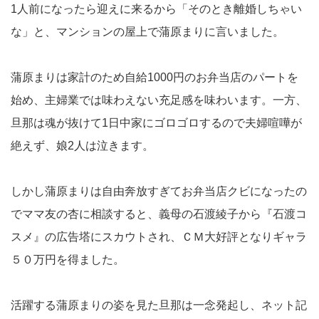
1人前になったら迎えに来るから「そのとき離婚しちゃい
な」と、マンションの屋上で蒲原まりに言いました。
蒲原まりは家計のため自給1000円のお弁当店のパートを
始め、主婦業では味わえない充足感を味わいます。一方、
旦那は魂が抜けて1日中家にゴロゴロするので夫婦喧嘩が
絶えず、娘2人は泣きます。
しかし蒲原まりは自由奔放すぎてお弁当店クビになったの
でママ友の杏に相談すると、義母の石渡綾子から『石渡コ
スメ』の広告塔にスカウトされ、ＣＭ大好評となりギャラ
５０万円を得ました。
活躍する蒲原まりの姿を見た旦那は一念発起し、ネット記