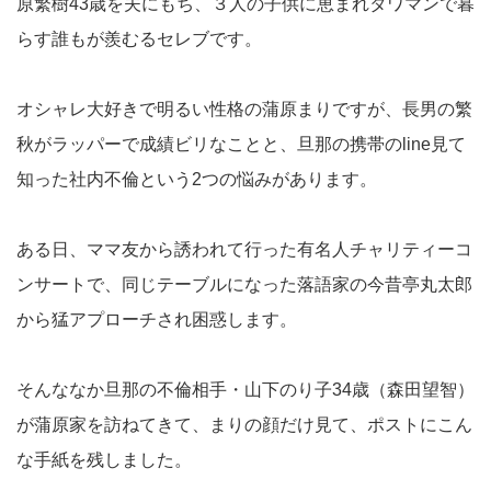
原繁樹43歳を夫にもち、３人の子供に恵まれタワマンで暮
らす誰もが羨むるセレブです。
オシャレ大好きで明るい性格の蒲原まりですが、長男の繁
秋がラッパーで成績ビリなことと、旦那の携帯のline見て
知った社内不倫という2つの悩みがあります。
ある日、ママ友から誘われて行った有名人チャリティーコ
ンサートで、同じテーブルになった落語家の今昔亭丸太郎
から猛アプローチされ困惑します。
そんななか旦那の不倫相手・山下のり子34歳（森田望智）
が蒲原家を訪ねてきて、まりの顔だけ見て、ポストにこん
な手紙を残しました。