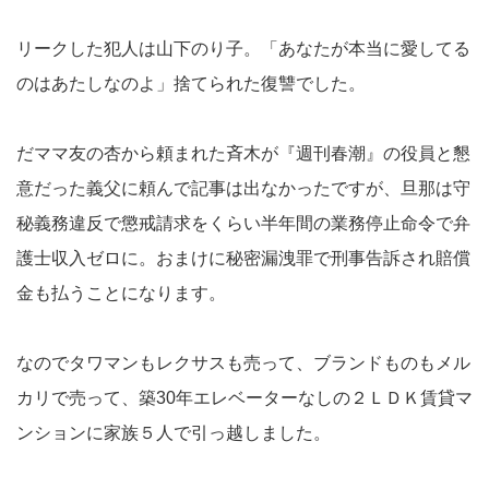
リークした犯人は山下のり子。「あなたが本当に愛してる
のはあたしなのよ」捨てられた復讐でした。
だママ友の杏から頼まれた斉木が『週刊春潮』の役員と懇
意だった義父に頼んで記事は出なかったですが、旦那は守
秘義務違反で懲戒請求をくらい半年間の業務停止命令で弁
護士収入ゼロに。おまけに秘密漏洩罪で刑事告訴され賠償
金も払うことになります。
なのでタワマンもレクサスも売って、ブランドものもメル
カリで売って、築30年エレベーターなしの２ＬＤＫ賃貸マ
ンションに家族５人で引っ越しました。