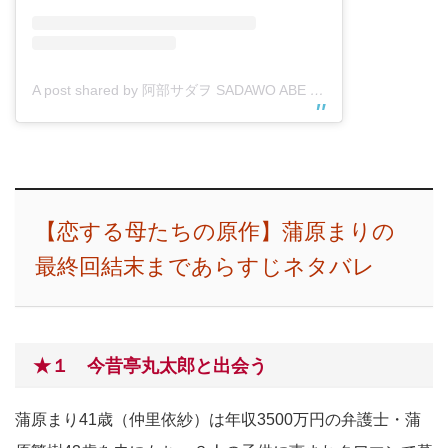
A post shared by 阿部サダヲ SADAWO ABE (@sadawoabe_fan)
【恋する母たちの原作】蒲原まりの
最終回結末まであらすじネタバレ
★１ 今昔亭丸太郎と出会う
蒲原まり41歳（仲里依紗）は年収3500万円の弁護士・蒲