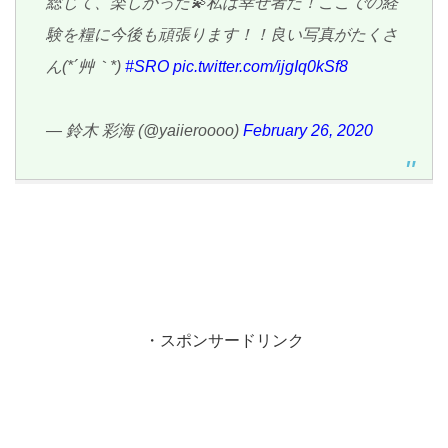
総じて、楽しかった💫私は幸せ者だ！ここでの経
験を糧に今後も頑張ります！！良い写真がたくさ
ん(*´艸｀*)
#SRO
pic.twitter.com/ijgIq0kSf8
— 鈴木 彩海 (@yaiieroooo)
February 26, 2020
・スポンサードリンク