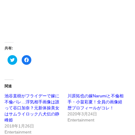
共有:
ク
Facebook
リ
で
ッ
共
ク
有
し
す
て
る
Twitter
に
で
は
関連
共
ク
有
リ
(新
ッ
池谷直樹がフライデーで嫁に
川原拓也の嫁Narumiと不倫相
し
ク
不倫バレ…浮気相手画像は誰
手・小畠彩夏！全員の画像経
い
し
ウ
て
って谷口加奈？元新体操美女
歴プロフィールがコレ！
ィ
く
ン
だ
はサムライロック八犬伝の静
2020年3月24日
ド
さ
峰姫
Entertainment
ウ
い
で
(新
2018年1月26日
開
し
き
い
Entertainment
ま
ウ