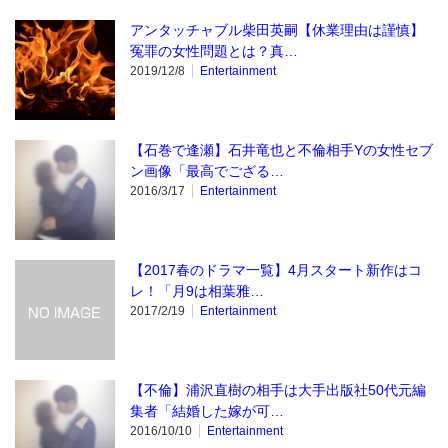
アンタッチャブル柴田英嗣【休業理由は謹慎】
冤罪の女性問題とは？真…
2019/12/8
Entertainment
【石巻で逢瀬】石井竜也と不倫相手Yの女性セブ
ン画像「最高でござる…
2016/3/17
Entertainment
【2017春のドラマ一覧】4月スタート新作はコ
レ！「月9は相葉雅…
2017/2/19
Entertainment
【不倫】浦沢直樹の相手は大手出版社50代元編
集者「結婚した嫁が可…
2016/10/10
Entertainment