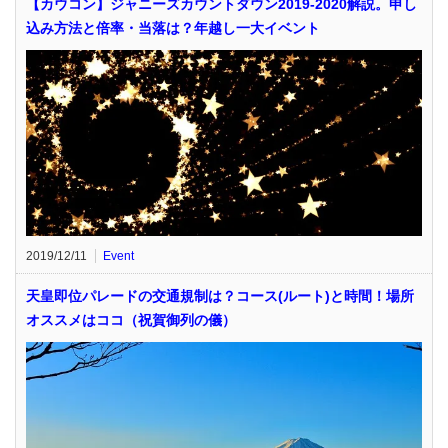
【カウコン】ジャニーズカウントダウン2019-2020解説。申し
込み方法と倍率・当落は？年越し一大イベント
2019/12/11
Event
天皇即位パレードの交通規制は？コース(ルート)と時間！場所
オススメはココ（祝賀御列の儀）