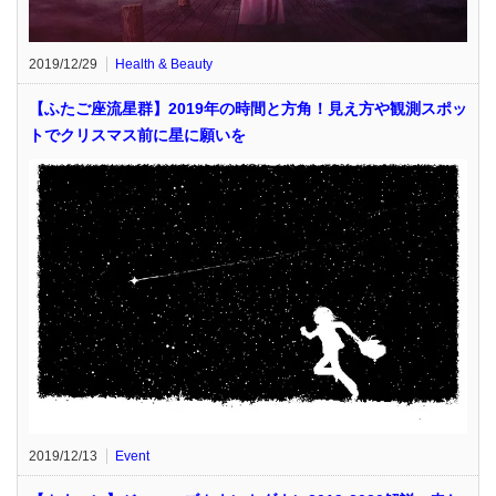
2019/12/29
Health & Beauty
【ふたご座流星群】2019年の時間と方角！見え方や観測スポッ
トでクリスマス前に星に願いを
2019/12/13
Event