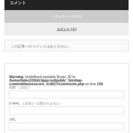
コメント
トラックバック ( 0 )
コメント ( 0 )
この記事へのコメントはありません。
Warning
: Undefined variable $user_ID in
/home/hideo3284/clippy.red/public_html/wp-
content/themes/core_tcd027/comments.php
on line
156
名前
( 必須 )
E-MAIL
( 必須 ) - 公開されません -
URL