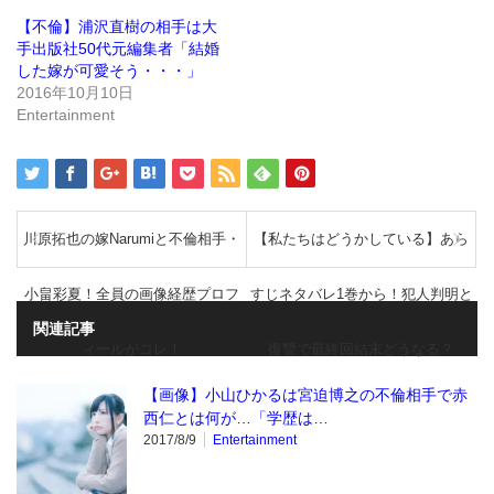
す)
ィ
ン
【不倫】浦沢直樹の相手は大
ド
手出版社50代元編集者「結婚
ウ
で
した嫁が可愛そう・・・」
開
き
2016年10月10日
ま
Entertainment
す)
川原拓也の嫁Narumiと不倫相手・
【私たちはどうかしている】あら
小畠彩夏！全員の画像経歴プロフ
すじネタバレ1巻から！犯人判明と
関連記事
ィールがコレ！
復讐で最終回結末どうなる？
【画像】小山ひかるは宮迫博之の不倫相手で赤
西仁とは何が…「学歴は…
2017/8/9
Entertainment