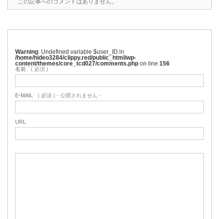
この記事へのコメントはありません。
Warning
: Undefined variable $user_ID in
/home/hideo3284/clippy.red/public_html/wp-
content/themes/core_tcd027/comments.php
on line
156
名前
( 必須 )
E-MAIL
( 必須 ) - 公開されません -
URL