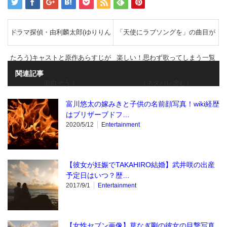
ドラマ探偵・由利麟太郎(ゆりりん
「天使にラブソングを」の曲目が
たろう)キャストと原作あらすじが
楽しい！思わず歌ってしまう一覧
関連記事
面白そう！
（ネタバレ含む）
富川悠太の嫁みきと子供の名前顔写真！wiki経歴
はブリザーブドフ…
2020/5/12
Entertainment
【彼女が妊娠でTAKAHIRO結婚】武井咲の出産
予定日はいつ？歴…
2017/9/1
Entertainment
【女性セブン画像】草なぎ剛の彼女の目撃写真