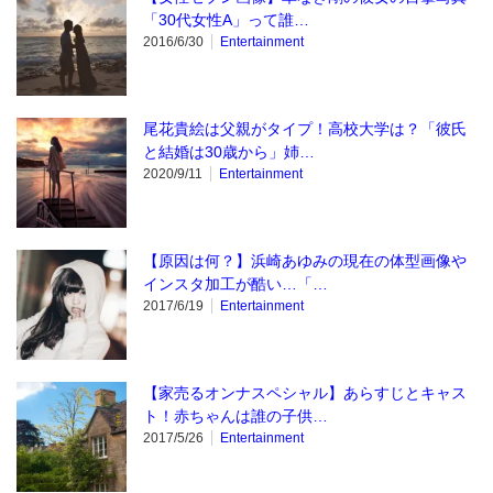
「30代女性A」って誰…
2016/6/30
Entertainment
尾花貴絵は父親がタイプ！高校大学は？「彼氏
と結婚は30歳から」姉…
2020/9/11
Entertainment
【原因は何？】浜崎あゆみの現在の体型画像や
インスタ加工が酷い…「…
2017/6/19
Entertainment
【家売るオンナスペシャル】あらすじとキャス
ト！赤ちゃんは誰の子供…
2017/5/26
Entertainment