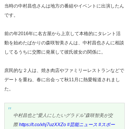
当時の中村昌也さんは地方の番組やイベントに出演したん
です。
前の年2016年に名古屋から上京して本格的にタレント活
動を始めたばかりの森咲智美さんは、中村昌也さんに相談
してるうちに交際に発展して彼氏彼女の関係に。
庶民的な２人は、焼き肉店やファミリーレストランなどで
デートを重ね、春に出会って秋11月に熱愛報道されまし
た。
中村昌也と“愛人にしたいグラドル”森咲智美が交
際
https://t.co/xhj7uzXXZo
#芸能ニュース
#スポー