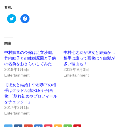
共有:
ク
Facebook
リ
で
ッ
共
ク
有
し
す
て
る
Twitter
に
で
は
関連
共
ク
有
リ
(新
ッ
中村獅童の今嫁は足立沙織。
中村七之助が彼女と結婚か…
し
ク
竹内結子との離婚原因と子供
相手は誰って画像は？白髪が
い
し
ウ
て
の名前をおさらいしてみた
多い理由も！
ィ
く
ン
だ
2018年1月5日
2019年9月3日
ド
さ
Entertainment
Entertainment
ウ
い
で
(新
開
し
【彼女と結婚】中村恭平の相
き
い
ま
ウ
手はグラドル清水ゆう子(画
す)
ィ
ン
像)「馴れ初めやプロフィール
ド
をチェック！」
ウ
で
2017年2月1日
開
き
Entertainment
ま
す)