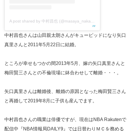
A post shared by 中村昌也 (@masaya_nakamura_official)
中村昌也さんは山田親太朗さんがキューピッドになり矢口
真里さんと2011年5月22日に結婚。
ところが幸せもつかの間2013年5月、嫁の矢口真里さんと
梅田賢三さんとの不倫現場に鉢合わせして離婚・・・。
矢口真里さんは離婚後、離婚の原因となった梅田賢三さん
と再婚して2019年8月に子供も産んでます。
中村昌也さんの職業は俳優ですが、現在はNBA Rakutenで
配信中『NBA情報局DAILY9』では日替わりＭＣを務める