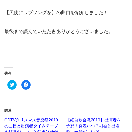
【天使にラブソングを】の曲目を紹介しました！
最後まで読んでいただきありがとうございました。
共有:
ク
Facebook
リ
で
ッ
共
ク
有
し
す
て
る
Twitter
に
で
は
関連
共
ク
有
リ
(新
ッ
CDTVクリスマス音楽祭2019
【紅白歌合戦2019】出演者を
し
ク
の曲目と出演者タイムテーブ
予想！発表いつ？司会と出場
い
し
ウ
て
ル順番がコレ。久保田利伸が
歌手一覧がコレだ