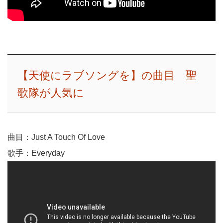
【天使にラブソングを】の曲目 聖
歌隊が人気に
曲目：Just A Touch Of Love
歌手：Everyday