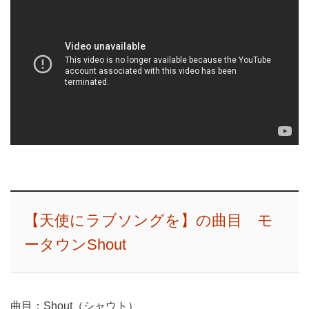
【天使にラブソングを】の曲目 モ
ータウンShout
曲目：Shout（シャウト）