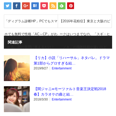
「ディグラム診断HP」PCでもスマ
【2016年花粉症】東京と大阪のピ
ホでも無料で性格「AC～CP」がわ
ークはいつまでなの。「スギ・ヒ
関連記事
かる。20の質問に答えるだけ！
ノキ」の飛散時期や違いなど
【リカ】小説「リハーサル」ネタバレ。ドラマ
第1部からグロすぎる結…
2019/9/27
Entertainment
【関ジャニ∞モーツァルト音楽王決定戦2018
春】カラオケの曲と結…
2018/3/30
Entertainment