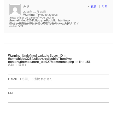
みさ
返信
引用
2016年 10月 30日
Warning
: Trying to access
array offset on value of type bool in
/home/hideo3284/clippy.red/public_html/wp-
content/themes/core_tcd027/functions.php
間違いは誰にでもあるさ❗私も石井さん大好きです
on line
599
Warning
: Undefined variable $user_ID in
/home/hideo3284/clippy.red/public_html/wp-
content/themes/core_tcd027/comments.php
on line
156
名前
( 必須 )
E-MAIL
( 必須 ) - 公開されません -
URL