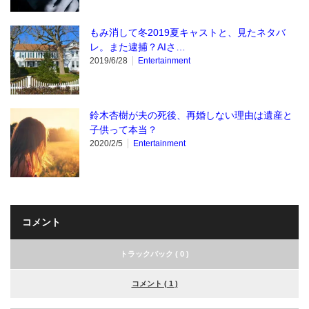
もみ消して冬2019夏キャストと、見たネタバ
レ。また逮捕？AIさ…
2019/6/28
Entertainment
鈴木杏樹が夫の死後、再婚しない理由は遺産と
子供って本当？
2020/2/5
Entertainment
コメント
トラックバック ( 0 )
コメント ( 1 )