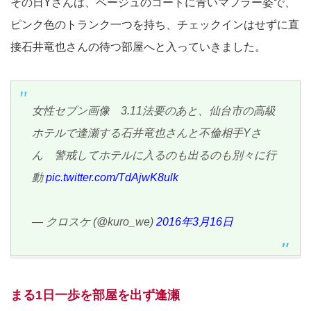
その日Yさんは、ベージュのコートに青いマフラー姿で、
ピンク色のトランク一つを持ち、チェックインはせずに直
接石井竜也さんの待つ部屋へと入っていきました。
女性セブン画像 3.11法要のあと、仙台市の高級
ホテルで逢瀬する石井竜也さんと不倫相手Yさ
ん 警戒してホテルに入るのも出るのも別々に行
動
pic.twitter.com/TdAjwK8ulk
— クロスケ (@kuro_we)
2016年3月16日
まる1日一歩を部屋を出ず逢瀬