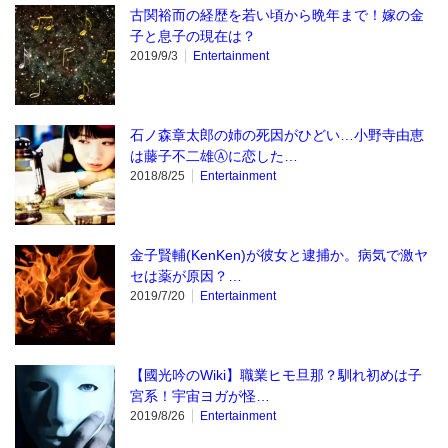
古関裕而の経歴を若い頃から晩年まで！嫁の金
子と息子の現在は？
2019/9/3
Entertainment
石ノ森章太郎の姉の死因がひどい…小野寺由恵
は藤子不二雄Ⓐに恋した…
2018/8/25
Entertainment
金子賢輔(KenKen)が彼女と逮捕か。病気で激ヤ
セは薬が原因？…
2019/7/20
Entertainment
【國光吟のWiki】職業ヒモ旦那？馴れ初めは子
宮系！宇宙ヨガが怪…
2019/8/26
Entertainment