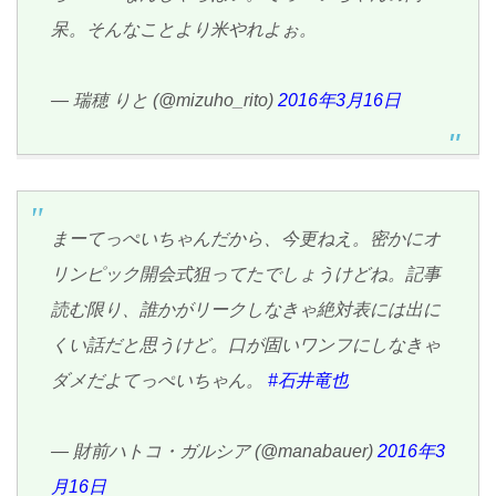
呆。そんなことより米やれよぉ。
— 瑞穂 りと (@mizuho_rito)
2016年3月16日
まーてっぺいちゃんだから、今更ねえ。密かにオ
リンピック開会式狙ってたでしょうけどね。記事
読む限り、誰かがリークしなきゃ絶対表には出に
くい話だと思うけど。口が固いワンフにしなきゃ
ダメだよてっぺいちゃん。
#石井竜也
— 財前ハトコ・ガルシア (@manabauer)
2016年3
月16日