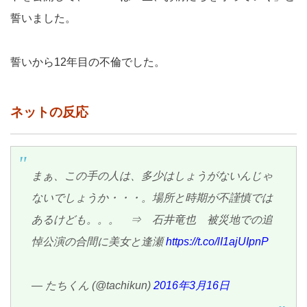
誓いました。
誓いから12年目の不倫でした。
ネットの反応
まぁ、この手の人は、多少はしょうがないんじゃ
ないでしょうか・・・。場所と時期が不謹慎では
あるけども。。。 ⇒ 石井竜也 被災地での追
悼公演の合間に美女と逢瀬
https://t.co/lI1ajUIpnP
— たちくん (@tachikun)
2016年3月16日