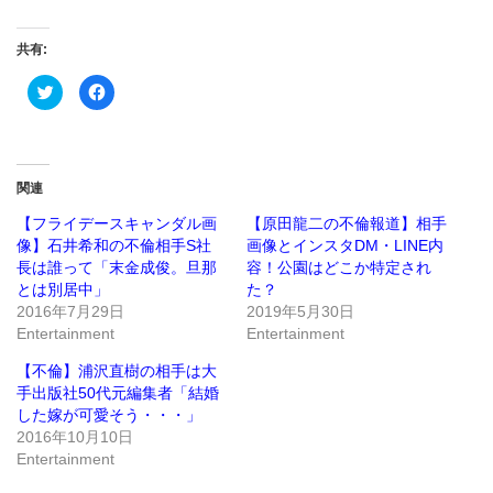
共有:
ク
Facebook
リ
で
ッ
共
ク
有
し
す
て
る
Twitter
に
で
は
関連
共
ク
有
リ
(新
ッ
【フライデースキャンダル画
【原田龍二の不倫報道】相手
し
ク
像】石井希和の不倫相手S社
画像とインスタDM・LINE内
い
し
ウ
て
長は誰って「末金成俊。旦那
容！公園はどこか特定され
ィ
く
ン
だ
とは別居中」
た？
ド
さ
2016年7月29日
2019年5月30日
ウ
い
で
(新
Entertainment
Entertainment
開
し
き
い
ま
ウ
【不倫】浦沢直樹の相手は大
す)
ィ
ン
手出版社50代元編集者「結婚
ド
した嫁が可愛そう・・・」
ウ
で
2016年10月10日
開
き
Entertainment
ま
す)