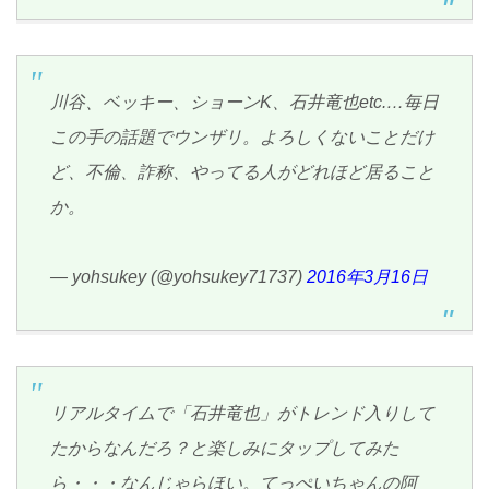
川谷、ベッキー、ショーンK、石井竜也etc.…毎日
この手の話題でウンザリ。よろしくないことだけ
ど、不倫、詐称、やってる人がどれほど居ること
か。
— yohsukey (@yohsukey71737)
2016年3月16日
リアルタイムで「石井竜也」がトレンド入りして
たからなんだろ？と楽しみにタップしてみた
ら・・・なんじゃらほい。てっぺいちゃんの阿