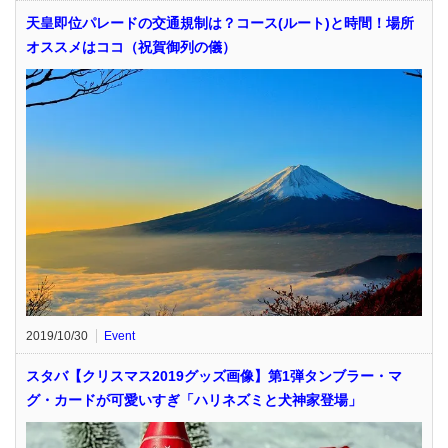
天皇即位パレードの交通規制は？コース(ルート)と時間！場所
オススメはココ（祝賀御列の儀）
2019/10/30
Event
スタバ【クリスマス2019グッズ画像】第1弾タンブラー・マ
グ・カードが可愛いすぎ「ハリネズミと犬神家登場」