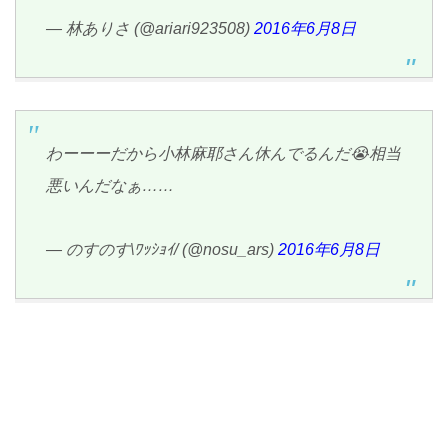
— 林ありさ (@ariari923508)
2016年6月8日
わーーーだから小林麻耶さん休んでるんだ😭相当
悪いんだなぁ……
— のすのす\ﾜｯｼｮｲ/ (@nosu_ars)
2016年6月8日