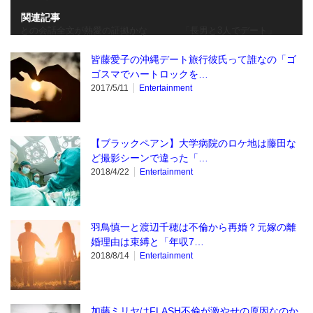
関連記事
との会話全文が熱愛の証拠かな
「長男と3人でデート」
皆藤愛子の沖縄デート旅行彼氏って誰なの「ゴ
ゴスマでハートロックを…
2017/5/11
Entertainment
【ブラックペアン】大学病院のロケ地は藤田な
ど撮影シーンで違った「…
2018/4/22
Entertainment
羽鳥慎一と渡辺千穂は不倫から再婚？元嫁の離
婚理由は束縛と「年収7…
2018/8/14
Entertainment
加藤ミリヤはFLASH不倫が激やせの原因なのか