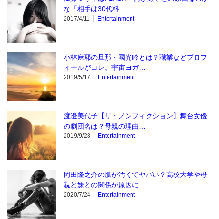
な「相手は30代料…
2017/4/11
Entertainment
小林麻耶の旦那・國光吟とは？職業などプロフ
ィールがコレ。宇宙ヨガ…
2019/5/17
Entertainment
渡邊美代子【ザ・ノンフィクション】舞台女優
の劇団名は？母親の理由…
2019/9/28
Entertainment
岡田隆之介の肌が汚くてヤバい？高校大学や母
親と妹との関係が原因に…
2020/7/24
Entertainment