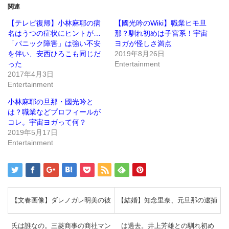
で
は
関連
共
ク
有
リ
(新
ッ
【テレビ復帰】小林麻耶の病
【國光吟のWiki】職業ヒモ旦
し
ク
名はうつの症状にヒントが…
那？馴れ初めは子宮系！宇宙
い
し
ウ
て
「パニック障害」は強い不安
ヨガが怪しさ満点
ィ
く
ン
だ
を伴い、安西ひろこも同じだ
2019年8月26日
ド
さ
った
Entertainment
ウ
い
で
(新
2017年4月3日
開
し
き
い
Entertainment
ま
ウ
す)
ィ
ン
小林麻耶の旦那・國光吟と
ド
は？職業などプロフィールが
ウ
で
コレ。宇宙ヨガって何？
開
き
2019年5月17日
ま
Entertainment
す)
【文春画像】ダレノガレ明美の彼
【結婚】知念里奈、元旦那の逮捕
氏は誰なの。三菱商事の商社マン
は過去。井上芳雄との馴れ初め