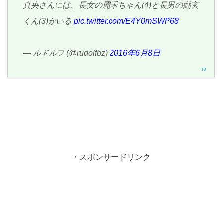
真央さんには、長女の麗禾ちゃん(4)と長男の勸玄
くん(3)がいる
pic.twitter.com/E4Y0mSWP68
— ルドルフ (@rudolfbz)
2016年6月8日
・スポンサードリンク